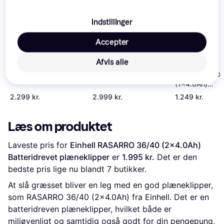
Indstillinger
Accepter
Afvis alle
Makita DLM330SM
Stiga Collector 48 S
Stiga Collecto
(1x4.0Ah)
AE (1x5.0Ah)
(1x4.0Ah)
Batteridrevet
Batteridrevet
Batteridrevet
plæneklipper
2.299 kr.
2.999 kr.
1.249 kr.
plæneklipper
plæneklipper
Læs om produktet
Laveste pris for 
Einhell RASARRO 36/40 (2x4.0Ah) 
Batteridrevet plæneklipper
 er 
1.995 kr.
 Det er den 
bedste pris lige nu blandt 
7
 butikker.
At slå græsset bliver en leg med en god plæneklipper,
som RASARRO 36/40 (2x4.0Ah) fra Einhell. Det er en
batteridreven plæneklipper, hvilket både er
miljøvenligt og samtidig også godt for din pengepung,