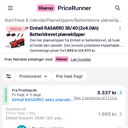
Start
/
Have & Udemiljø
/
Plæneklippere
/
Batteridrevne plæneklippere
Einhell RASARRO 36/40 (2x4.0Ah) 
-500 kr.
Batteridrevet plæneklipper
Den her plæneklipper fra Einhell er batteridrevet, så husk 
at holde den opladet. Den laveste justerbare klippehøjde er 
+
1
25 mm; udmærket til at holde græsset kort.
Sammenlign priser fra
1.995 kr.
til
4.970 kr.
Prøv fleksible betalinger med
Lær hvordan
Promoveret
Pris med fragt
Fra Proshop.dk
ANNONCE
3.337 kr.
Fri fragt
,
4-5 dage
Eller 3 betalinger af 1.112 kr.
Einhell RASARRO akku plæneklipper 40 cm m/batteri og twinlader 2x4,0 Ah
Davidsen.dk
274 kr. fragt
,
1 dag
1.995 kr.
Einhell Rasarro 3640 18V plæneklipper - inkl. 2x4.0Ah batteri og lader