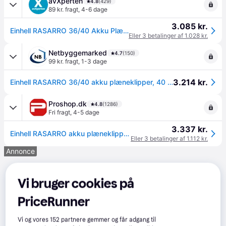
avXperten
4.8
(429)
89 kr. fragt
,
4-6 dage
3.085 kr.
Einhell RASARRO 36/40 Akku Plæneklipper med Batteri - 40cm (36V)
Eller 3 betalinger af 1.028 kr.
Netbyggemarked
4.7
(150)
99 kr. fragt
,
1-3 dage
3.214 kr.
Einhell RASARRO 36/40 akku plæneklipper, 40 cm, 2 x 4,0 Ah, med batteri og twinlader - 500 m²
Proshop.dk
4.8
(1286)
Fri fragt
,
4-5 dage
3.337 kr.
Einhell RASARRO akku plæneklipper 40 cm m/batteri og twinlader 2x4,0 Ah
Eller 3 betalinger af 1.112 kr.
Annonce
Vi bruger cookies på
PriceRunner
Vi og vores
152
partnere gemmer og får adgang til