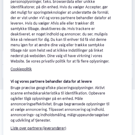
personoplysninger, f.eks. browserdata eller unikke
identifikatorer, på din enhed. Hvis du vælger Accepter, gør
det muligt for sporingsteknologier at understøtte de formål,
der er vist under »Vi og vores partnere behandler datafor at
levere«. Hvis du vælger Afvis alle eller trækker dit
samtykke tilbage, deaktiveres de. Hvis trackere er
deaktiveret, er noget indhold og annoncer, du ser, muligvis
ikke så relevant for dig. Du kan til enhver tid få vist denne
menu igen for at ændre dine valg eller trække samtykke
tilbage når som helst ved at klikke Indstillinger på linket
CS MEGASTORE
4.5
(1864)
nederst på websiden. Dine valg vil have virkning i vores
199 kr. fragt
,
4-5 dage
Website. Se vores privatliv politik for at få flere oplysninger.
4.970 kr.
Cookiepolitik
(ComputerSalg) Einhell RASARRO 36/40 (2x4.0Ah), Skubbe plæneklipper, 500 m², 40 cm, 2,5 cm, 7,5 cm, 50 L
Eller 3 betalinger af 1.657 kr.
Vi og vores partnere behandler data for at levere
Bruge præcise geografiske placeringsoplysninger. Aktivt
Relaterede produkter
scanne enhedskarakteristika til identifikation. Opbevare
og/eller tilgå oplysninger på en enhed. Måle
Se vores forslag til andre produkter, der matcher dine 
annonceringseffektivitet. Bruge begrænsede oplysninger til
interesser.
Vis alle
at vælge annoncering. Tilpasset annoncering og indhold,
annoncerings- og indholdsmåling, målgruppeundersøgelser
og udvikling af tjenester.
Trender
Liste over partnere (leverandører)