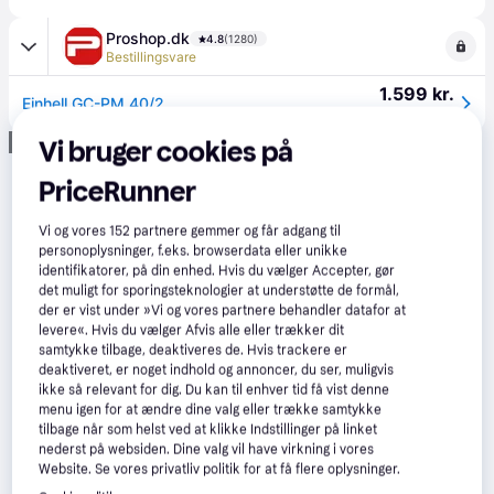
Proshop.dk
4.8
(1280)
Bestillingsvare
1.599 kr.
Einhell GC-PM 40/2
Eller 3 betalinger af 533 kr.
Annonce
Vi bruger cookies på
PriceRunner
Vi og vores
152
partnere gemmer og får adgang til
personoplysninger, f.eks. browserdata eller unikke
identifikatorer, på din enhed. Hvis du vælger Accepter, gør
det muligt for sporingsteknologier at understøtte de formål,
der er vist under »Vi og vores partnere behandler datafor at
levere«. Hvis du vælger Afvis alle eller trækker dit
samtykke tilbage, deaktiveres de. Hvis trackere er
deaktiveret, er noget indhold og annoncer, du ser, muligvis
ikke så relevant for dig. Du kan til enhver tid få vist denne
menu igen for at ændre dine valg eller trække samtykke
tilbage når som helst ved at klikke Indstillinger på linket
nederst på websiden. Dine valg vil have virkning i vores
Website. Se vores privatliv politik for at få flere oplysninger.