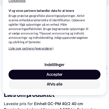
Cookiepolitik
Relaterede produkter
Vi og vores partnere behandler data for at levere
Bruge præcise geografiske placeringsoplysninger. Aktivt
Se vores forslag til andre produkter, der matcher dine 
scanne enhedskarakteristika til identifikation. Opbevare
interesser.
Vis alle
og/eller tilgå oplysninger på en enhed. Måle
annonceringseffektivitet. Bruge begrænsede oplysninger til
at vælge annoncering. Tilpasset annoncering og indhold,
Trender
Trender
annoncerings- og indholdsmåling, målgruppeundersøgelser
og udvikling af tjenester.
Liste over partnere (leverandører)
Indstillinger
Husqvarna LC
Husqvarna LC 140SP
Einhell GC-PM 46/5 S
Benzindrevet
Benzindrevet
Benzindrevet
Accepter
plæneklipper
plæneklipper
plæneklipper
2.975 kr.
2.058 kr.
3.999 kr.
Afvis alle
Læs om produktet
Laveste pris for 
Einhell GC-PM 40/2 40 cm 