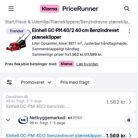
Start
/
Have & Udemiljø
/
Plæneklippere
/
Benzindrevne plæneklippere
Einhell GC-PM 40/2 40 cm Benzindrevet 
Trender
plæneklipper
Liter Opsamler, Areal 8611 m², Justerbar håndtagshøjde, 
Sammenklappeligt håndtag
Sammenlign priser fra
1.562 kr.
til
1.599 kr.
Prøv fleksible betalinger med
Lær hvordan
Promoveret
Pris med fragt
Davidsen.dk
99 kr. fragt
,
3-5 dage
1.562 kr.
Einhell GC-PM 40/2 benzindrevet plæneklipper 40 cm 800 m²
Netbyggemarked
4.7
(151)
99 kr. fragt
,
1-3 dage
1.569 kr.
Einhell GC-PM 40/2 benzindrevet plæneklipper med opsamler, 40 cm