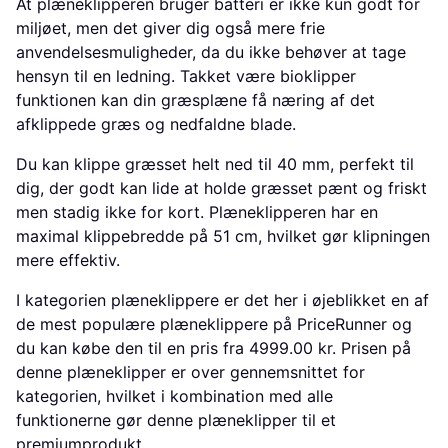
At plæneklipperen bruger batteri er ikke kun godt for
miljøet, men det giver dig også mere frie
anvendelsesmuligheder, da du ikke behøver at tage
hensyn til en ledning. Takket være bioklipper
funktionen kan din græsplæne få næring af det
afklippede græs og nedfaldne blade.
Du kan klippe græsset helt ned til 40 mm, perfekt til
dig, der godt kan lide at holde græsset pænt og friskt
men stadig ikke for kort. Plæneklipperen har en
maximal klippebredde på 51 cm, hvilket gør klipningen
mere effektiv.
I kategorien plæneklippere er det her i øjeblikket en af
de mest populære plæneklippere på PriceRunner og
du kan købe den til en pris fra 4999.00 kr. Prisen på
denne plæneklipper er over gennemsnittet for
kategorien, hvilket i kombination med alle
funktionerne gør denne plæneklipper til et
premiumprodukt.