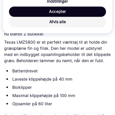
Indstillinger
Læs om produktet
Accepter
Laveste pris for 
Texas LMZ5800 Batteridrevet 
Afvis alle
plæneklipper
 er 
4.999 kr.
 Det er den bedste pris lige 
nu blandt 
2
 butikker.
Texas LMZ5800 er et perfekt værktøj til at holde din
græsplæne fin og frisk. Den her model er udstyret
med en indbygget opsamlingsbeholder til det klippede
græs. Beholderen tømmer du nemt, når den er fuld.
Batteridrevet
Laveste klippehøjde på 40 mm
Bioklipper
Maximal klippehøjde på 100 mm
Opsamler på 60 liter