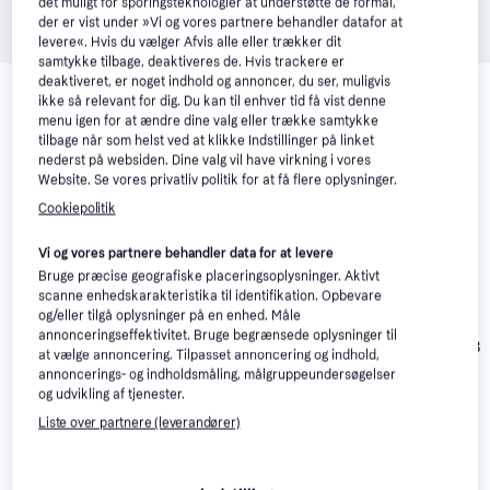
det muligt for sporingsteknologier at understøtte de formål,
der er vist under »Vi og vores partnere behandler datafor at
levere«. Hvis du vælger Afvis alle eller trækker dit
samtykke tilbage, deaktiveres de. Hvis trackere er
Relaterede produkter
deaktiveret, er noget indhold og annoncer, du ser, muligvis
ikke så relevant for dig. Du kan til enhver tid få vist denne
Se vores forslag til andre produkter, der matcher dine 
menu igen for at ændre dine valg eller trække samtykke
interesser.
Vis alle
tilbage når som helst ved at klikke Indstillinger på linket
nederst på websiden. Dine valg vil have virkning i vores
Website. Se vores privatliv politik for at få flere oplysninger.
50+
Trender
Trender
Cookiepolitik
Vi og vores partnere behandler data for at levere
Bruge præcise geografiske placeringsoplysninger. Aktivt
scanne enhedskarakteristika til identifikation. Opbevare
og/eller tilgå oplysninger på en enhed. Måle
annonceringseffektivitet. Bruge begrænsede oplysninger til
Texas LMZ58
at vælge annoncering. Tilpasset annoncering og indhold,
Ego LM1903E-SP
(1x4.0Ah)
annoncerings- og indholdsmåling, målgruppeundersøgelser
(1x5.0Ah)
Batteridrevet
Ego LM2130E-SP
og udvikling af tjenester.
Batteridrevet
plæneklipper
Batteridrevet
Liste over partnere (leverandører)
plæneklipper
plæneklipper
4.000 kr.
Eller 3 betalinger af
5.500 kr.
5.599 kr.
1.333 kr.