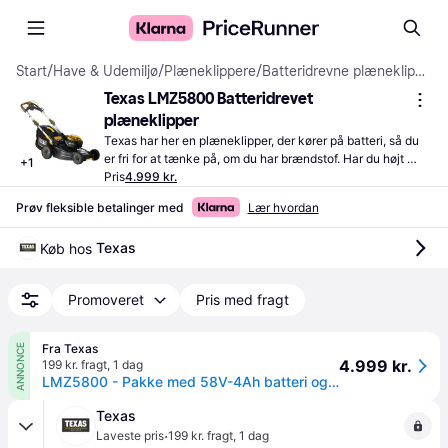
Start
/
Have & Udemiljø
/
Plæneklippere
/
Batteridrevne plæneklippere
Texas LMZ5800 Batteridrevet 
plæneklipper
Texas har her en plæneklipper, der kører på batteri, så du 
er fri for at tænke på, om du har brændstof. Har du højt 
+
1
græs, passer en maksimal klippehøjde på 100 mm godt.
Pris
4.999 kr.
Prøv fleksible betalinger med
Lær hvordan
Texas
Køb hos 
Promoveret
Pris med fragt
Fra Texas
ANNONCE
4.999 kr.
199 kr. fragt
,
1 dag
LMZ5800 - Pakke med 58V-4Ah batteri og lader
Texas
·
Laveste pris
199 kr. fragt
,
1 dag