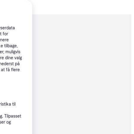
moveret
wserdata
t for
tnere
e tilbage,
41 kr.
r, muligvis
re dine valg
 nederst på
 at få flere
41 kr.
øbsgaranti
stika til
18 kr.
. Tilpasset
39 kr./md.
ser og