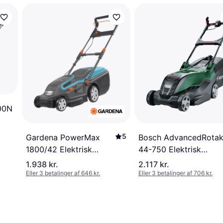
00N
5
Gardena PowerMax
Bosch AdvancedRota
1800/42 Elektrisk
44-750 Elektrisk
plæneklipper
plæneklipper
1.938 kr.
2.117 kr.
Eller 3 betalinger af 646 kr.
Eller 3 betalinger af 706 kr.