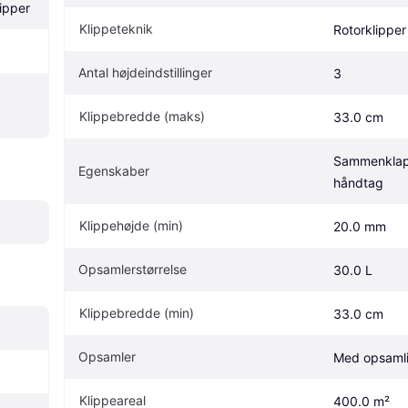
lipper
Klippeteknik
Rotorklipper
Antal højdeindstillinger
3
Klippebredde (maks)
33.0 cm
Sammenklapp
Egenskaber
håndtag
Klippehøjde (min)
20.0 mm
Opsamlerstørrelse
30.0 L
Klippebredde (min)
33.0 cm
Opsamler
Med opsaml
Klippeareal
400.0 m²