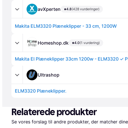
avXperten
4.8
(428 vurderinger)
Makita ELM3320 Plæneklipper - 33 cm, 1200W
Homeshop.dk
4.0
(1 vurdering)
Annonce
Ultrashop
ELM3320 Plæneklipper.
Relaterede produkter
Se vores forslag til andre produkter, der matcher dine