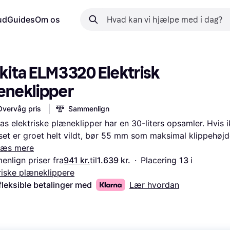
ud
Guides
Om os
kita ELM3320 Elektrisk 
æneklipper
Overvåg pris
Sammenlign
as elektriske plæneklipper har en 30-liters opsamler. Hvis i
et er groet helt vildt, bør 55 mm som maksimal klippehøjd
Læs mere
nlign priser fra
941 kr.
til
1.639 kr.
·
Placering 
13 
i 
riske plæneklippere
fleksible betalinger med
Lær hvordan