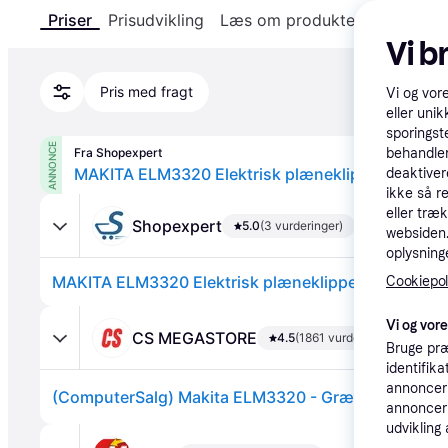
Priser
Prisudvikling
Læs om produktet
Specifika
Vi b
Pris med fragt
Vi og vor
eller unik
sporingst
ANNONCE
Fra Shopexpert
behandler
MAKITA ELM3320 Elektrisk plæneklipper 1200 W
deaktiver
ikke så r
eller træ
Shopexpert
5.0
(3 vurderinger)
websiden. 
oplysninge
MAKITA ELM3320 Elektrisk plæneklipper 1200 W, 3
Cookiepoli
Vi og vor
CS MEGASTORE
4.5
(1861 vurderinger)
Bruge præ
identifik
annonceri
annonceri
udvikling 