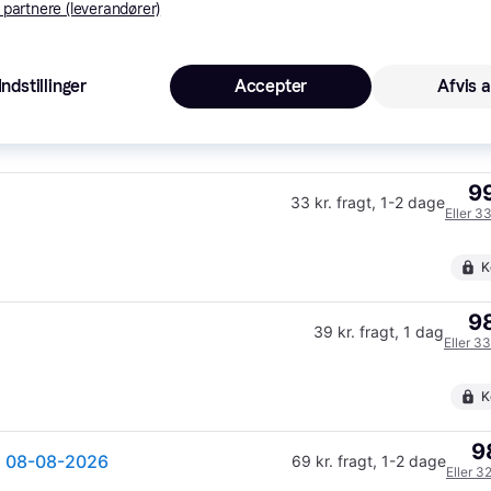
 partnere (leverandører)
1.0
Fri fragt
,
1-2 dage
Indstillinger
Accepter
Afvis a
Eller 34
99
33 kr. fragt
,
1-2 dage
Eller 3
K
98
39 kr. fragt
,
1 dag
Eller 33
K
9
ig 08-08-2026
69 kr. fragt
,
1-2 dage
Eller 3