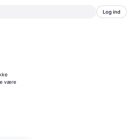
Log ind
Annonce
Annonce
kke 
e være 