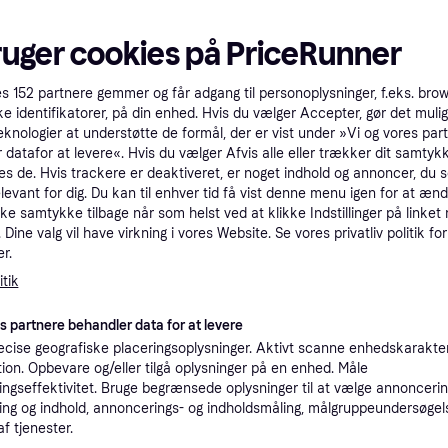
tioner
ruger cookies på PriceRunner
Pro
es
152
partnere gemmer og får adgang til personoplysninger, f.eks. bro
ke identifikatorer, på din enhed. Hvis du vælger Accepter, gør det mulig
eknologier at understøtte de formål, der er vist under »Vi og vores par
 datafor at levere«. Hvis du vælger Afvis alle eller trækker dit samtykk
9
39 kr. fragt
,
6-9 dage
, 33 cm
es de. Hvis trackere er deaktiveret, er noget indhold og annoncer, du se
elevant for dig. Du kan til enhver tid få vist denne menu igen for at ænd
kke samtykke tilbage når som helst ved at klikke Indstillinger på linket
Dine valg vil have virkning i vores Website. Se vores privatliv politik for
r.
9
3 cm
·
tik
Laveste pris
39 kr. fragt
,
6-9 dage
es partnere behandler data for at levere
K
cise geografiske placeringsoplysninger. Aktivt scanne enhedskarakteri
ation. Opbevare og/eller tilgå oplysninger på en enhed. Måle
1.0
ngseffektivitet. Bruge begrænsede oplysninger til at vælge annoncering
(ComputerSalg) Makita ELM3320 - Græsslåmaskine - elektrisk - 1200 W - 3400 opm - 33 cm - 10.2 kg
Fri fragt
,
1 dag
Eller 3
ng og indhold, annoncerings- og indholdsmåling, målgruppeundersøgel
af tjenester.