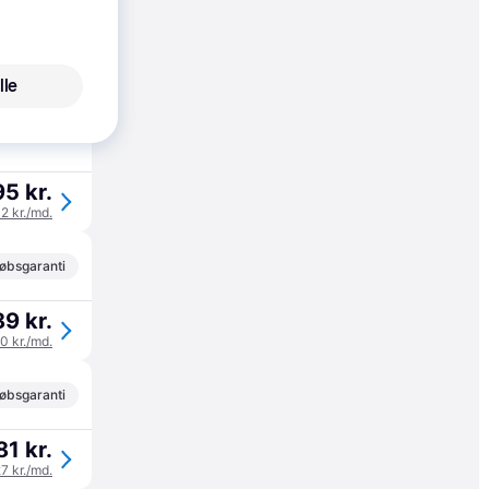
28 kr.
lle
3 kr./md.
5 kr.
32 kr./md.
øbsgaranti
9 kr.
0 kr./md.
øbsgaranti
81 kr.
27 kr./md.