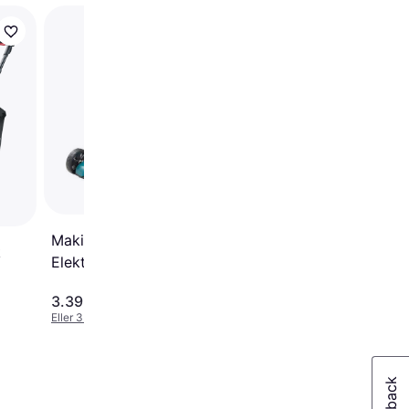
Makita ELM4121
Elektrisk
plæneklipper
4
Makita ELM4621
k
Elektrisk plæneklipper
3.393 kr.
1.951 kr.
Eller 3 betalinger af 1.131 kr.
Eller 3 betalinger af 650 kr.