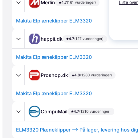
Merlin
4.7
(161 vurderinger)
Liste over
Makita Elplæneklipper ELM3320
happii.dk
4.7
(127 vurderinger)
Makita Elplæneklipper ELM3320
Annonce
Proshop.dk
4.8
(1280 vurderinger)
Makita Elplæneklipper ELM3320
CompuMail
4.7
(1210 vurderinger)
ELM3320 Plæneklipper --> På lager, levering hos d