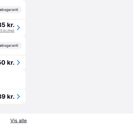
øbsgaranti
35 kr.
45 kr./md.
øbsgaranti
50 kr.
39 kr.
Vis alle