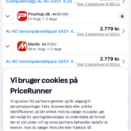
(ComputerSalg) AL-KO EASY 4.20 P-S Motor:AL-KO Tech 140 / 140 CCM
Eller 3 betalinger af 860 kr.
Proshop.dk
4.8
(1286)
Fri fragt
,
1-2 dage
2.779 kr.
AL-KO benzinplæneklipper EASY 4.20 P-S
Eller 3 betalinger af 926 kr.
Merlin
4.7
(162)
99 kr. fragt
,
1-2 dage
2.779 kr.
AL-KO benzinplæneklipper EASY 4.20 P-S
Eller 3 betalinger af 926 kr.
happii.dk
4.7
(127)
Vi bruger cookies på
99 kr. fragt
,
1-2 dage
2.779 kr.
PriceRunner
AL-KO benzinplæneklipper EASY 4.20 P-S
Eller 3 betalinger af 926 kr.
Vi og vores
152
partnere gemmer og får adgang til
Produktet fås også hos 
1
butik
, som ikke er betalende 
personoplysninger, f.eks. browserdata eller unikke
Vis alle
kunde i denne kategori.
identifikatorer, på din enhed. Hvis du vælger Accepter, gør
det muligt for sporingsteknologier at understøtte de formål,
der er vist under »Vi og vores partnere behandler datafor at
levere«. Hvis du vælger Afvis alle eller trækker dit