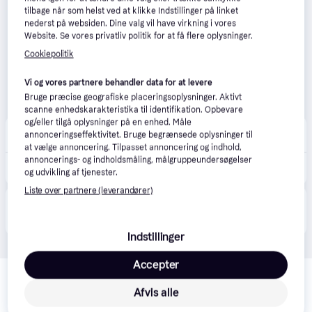
tilbage når som helst ved at klikke Indstillinger på linket
nederst på websiden. Dine valg vil have virkning i vores
Website. Se vores privatliv politik for at få flere oplysninger.
Cookiepolitik
Vi og vores partnere behandler data for at levere
Bruge præcise geografiske placeringsoplysninger. Aktivt
scanne enhedskarakteristika til identifikation. Opbevare
og/eller tilgå oplysninger på en enhed. Måle
Imerco
5.0
(13)
annonceringseffektivitet. Bruge begrænsede oplysninger til
39 kr. fragt
,
1-4 dage
at vælge annoncering. Tilpasset annoncering og indhold,
annoncerings- og indholdsmåling, målgruppeundersøgelser
350 kr.
Reisenthel Toilettaske - XL - H 23 x B 28 x L 10 cm – Genanvendt polyester – Leo Macchiato
og udvikling af tjenester.
Liste over partnere (leverandører)
Produktet fås også hos 
1
butik
, som ikke er betalende 
Vis alle
kunde i denne kategori.
Indstillinger
Accepter
Relaterede produkter
Se vores forslag til andre produkter, der matcher dine 
Afvis alle
interesser.
Vis alle