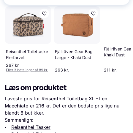
Fjällräven Gear
Reisenthel Toilettaske
Fjällräven Gear Bag
Khaki Dust
Flerfarvet
Large - Khaki Dust
267 kr.
263 kr.
211 kr.
Eller 3 betalinger af 89 kr.
Læs om produktet
Laveste pris for 
Reisenthel Toiletbag XL - Leo 
Macchiato
 er 
216 kr.
 Det er den bedste pris lige nu 
blandt 
8
 butikker.
Sammenlign:
Reisenthel Tasker