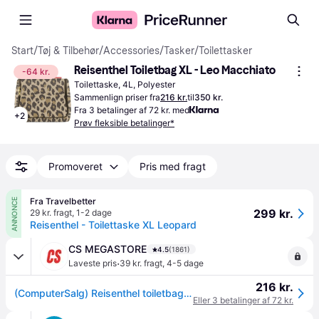
Start
/
Tøj & Tilbehør
/
Accessories
/
Tasker
/
Toilettasker
Reisenthel Toiletbag XL - Leo Macchiato
-64 kr.
Toilettaske, 4L, Polyester
Sammenlign priser fra
216 kr.
til
350 kr.
Fra 3 betalinger af 72 kr. med
+
2
Prøv fleksible betalinger*
Promoveret
Pris med fragt
Fra Travelbetter
ANNONCE
299 kr.
29 kr. fragt
,
1-2 dage
Reisenthel - Toilettaske XL Leopard
CS MEGASTORE
4.5
(1861)
·
Laveste pris
39 kr. fragt
,
4-5 dage
216 kr.
(ComputerSalg) Reisenthel toiletbag XL, Toilettaske, Polyester, Flerfarvet, Mønster, Lynlås, 3 lommer
Eller 3 betalinger af 72 kr.