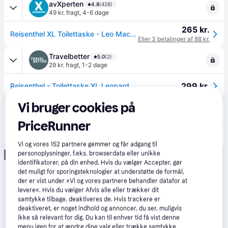
avXperten
4.8
(428)
49 kr. fragt
,
4-6 dage
265 kr.
Reisenthel XL Toilettaske - Leo Macchiato
Eller 3 betalinger af 88 kr.
Travelbetter
5.0
(2)
29 kr. fragt
,
1-2 dage
299 kr.
Reisenthel - Toilettaske XL Leopard
Vi bruger cookies på
NEYE
5.0
(13)
19 kr. fragt
,
1-2 dage
PriceRunner
350 kr.
Reisenthel Toilettaske XL - Flerfarvet
Vi og vores
152
partnere gemmer og får adgang til
personoplysninger, f.eks. browserdata eller unikke
Annonce
identifikatorer, på din enhed. Hvis du vælger Accepter, gør
det muligt for sporingsteknologier at understøtte de formål,
der er vist under »Vi og vores partnere behandler datafor at
levere«. Hvis du vælger Afvis alle eller trækker dit
samtykke tilbage, deaktiveres de. Hvis trackere er
deaktiveret, er noget indhold og annoncer, du ser, muligvis
ikke så relevant for dig. Du kan til enhver tid få vist denne
menu igen for at ændre dine valg eller trække samtykke