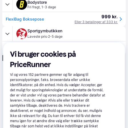
Bodystore
Fri fragt
,
1-3 dage
999 kr.
FlexiBag Boksepose
Eller 3 betalinger af 333 kr.
Sportgymbutikken
·
Laveste pris
2-5 dage
899 kr.
Boksesæk FlexiBag, black.
Vi bruger cookies på
Annonce
PriceRunner
Vi og vores
152
partnere gemmer og får adgang til
personoplysninger, f.eks. browserdata eller unikke
identifikatorer, på din enhed. Hvis du vælger Accepter, gør
det muligt for sporingsteknologier at understøtte de formål,
der er vist under »Vi og vores partnere behandler datafor at
levere«. Hvis du vælger Afvis alle eller trækker dit
samtykke tilbage, deaktiveres de. Hvis trackere er
deaktiveret, er noget indhold og annoncer, du ser, muligvis
ikke så relevant for dig. Du kan til enhver tid få vist denne
menu igen for at ændre dine valg eller trække samtykke
tilbage når som helst ved at klikke Indstillinger på linket