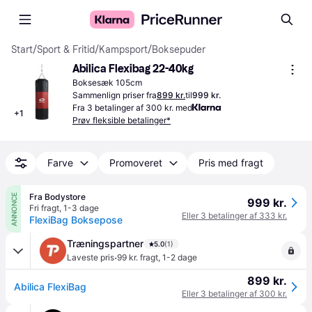
Start
/
Sport & Fritid
/
Kampsport
/
Boksepuder
Abilica Flexibag 22-40kg
Boksesæk 105cm
Sammenlign priser fra
899 kr.
til
999 kr.
Fra 3 betalinger af 300 kr. med
+
1
Prøv fleksible betalinger*
Farve
Promoveret
Pris med fragt
Fra Bodystore
ANNONCE
999 kr.
Fri fragt
,
1-3 dage
Eller 3 betalinger af 333 kr.
FlexiBag Boksepose
Træningspartner
5.0
(1)
·
Laveste pris
99 kr. fragt
,
1-2 dage
899 kr.
Abilica FlexiBag
Eller 3 betalinger af 300 kr.