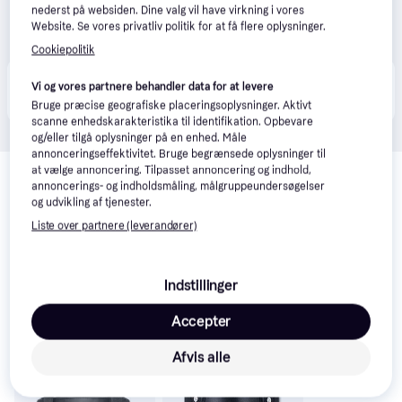
nederst på websiden. Dine valg vil have virkning i vores
Website. Se vores privatliv politik for at få flere oplysninger.
Cookiepolitik
Produktet fås også hos 
1
butik
, som ikke er betalende 
Vi og vores partnere behandler data for at levere
Vis alle
kunde i denne kategori.
Bruge præcise geografiske placeringsoplysninger. Aktivt
scanne enhedskarakteristika til identifikation. Opbevare
og/eller tilgå oplysninger på en enhed. Måle
annonceringseffektivitet. Bruge begrænsede oplysninger til
Relaterede produkter
at vælge annoncering. Tilpasset annoncering og indhold,
annoncerings- og indholdsmåling, målgruppeundersøgelser
Se vores forslag til andre produkter, der matcher dine 
og udvikling af tjenester.
interesser.
Vis alle
Liste over partnere (leverandører)
Trender
Indstillinger
Accepter
Afvis alle