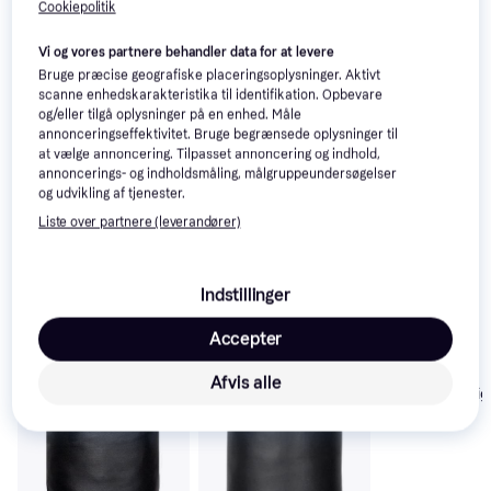
Relaterede produkter
Cookiepolitik
Se vores forslag til andre produkter, der matcher dine 
Vi og vores partnere behandler data for at levere
interesser.
Vis alle
Bruge præcise geografiske placeringsoplysninger. Aktivt
scanne enhedskarakteristika til identifikation. Opbevare
og/eller tilgå oplysninger på en enhed. Måle
annonceringseffektivitet. Bruge begrænsede oplysninger til
at vælge annoncering. Tilpasset annoncering og indhold,
annoncerings- og indholdsmåling, målgruppeundersøgelser
og udvikling af tjenester.
Liste over partnere (leverandører)
Indstillinger
Accepter
Afvis alle
Budo-Nord Fig
Thai Sack