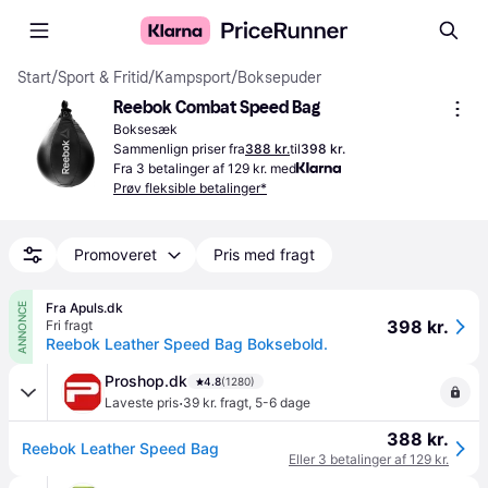
Start
/
Sport & Fritid
/
Kampsport
/
Boksepuder
Reebok Combat Speed Bag
Boksesæk
Sammenlign priser fra
388 kr.
til
398 kr.
Fra 3 betalinger af 129 kr. med
Prøv fleksible betalinger*
Promoveret
Pris med fragt
Fra Apuls.dk
ANNONCE
398 kr.
Fri fragt
Reebok Leather Speed Bag Boksebold.
Proshop.dk
4.8
(1280)
·
Laveste pris
39 kr. fragt
,
5-6 dage
388 kr.
Reebok Leather Speed Bag
Eller 3 betalinger af 129 kr.