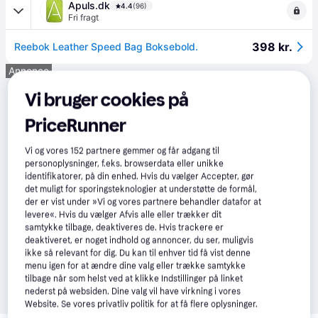
Apuls.dk
4.4
(96)
Fri fragt
398 kr.
Reebok Leather Speed Bag Boksebold.
Annonce
Vi bruger cookies på
PriceRunner
Vi og vores
152
partnere gemmer og får adgang til
personoplysninger, f.eks. browserdata eller unikke
identifikatorer, på din enhed. Hvis du vælger Accepter, gør
det muligt for sporingsteknologier at understøtte de formål,
der er vist under »Vi og vores partnere behandler datafor at
levere«. Hvis du vælger Afvis alle eller trækker dit
samtykke tilbage, deaktiveres de. Hvis trackere er
deaktiveret, er noget indhold og annoncer, du ser, muligvis
ikke så relevant for dig. Du kan til enhver tid få vist denne
menu igen for at ændre dine valg eller trække samtykke
tilbage når som helst ved at klikke Indstillinger på linket
nederst på websiden. Dine valg vil have virkning i vores
Website. Se vores privatliv politik for at få flere oplysninger.