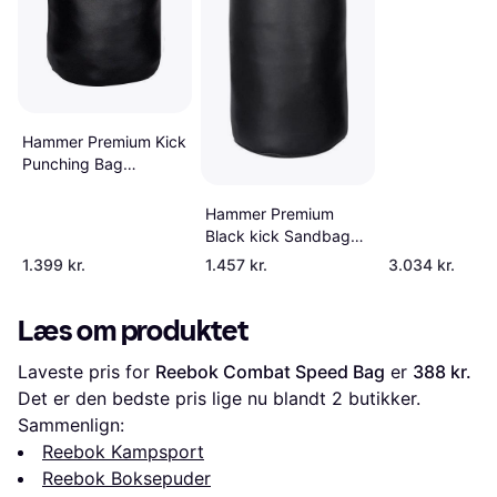
Hammer Premium Kick
Punching Bag
100X35cm
Hammer Premium
Black kick Sandbag
34kg
1.399 kr.
1.457 kr.
3.034 kr.
Læs om produktet
Laveste pris for 
Reebok Combat Speed Bag
 er 
388 kr.
Det er den bedste pris lige nu blandt 
2
 butikker.
Sammenlign:
Reebok Kampsport
Reebok Boksepuder