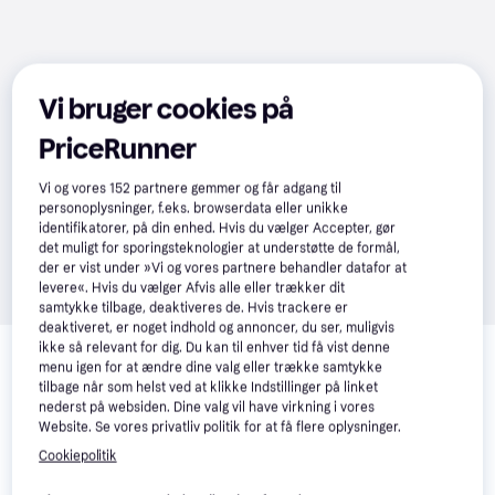
Vi bruger cookies på
PriceRunner
Vi og vores
152
partnere gemmer og får adgang til
personoplysninger, f.eks. browserdata eller unikke
identifikatorer, på din enhed. Hvis du vælger Accepter, gør
det muligt for sporingsteknologier at understøtte de formål,
der er vist under »Vi og vores partnere behandler datafor at
levere«. Hvis du vælger Afvis alle eller trækker dit
samtykke tilbage, deaktiveres de. Hvis trackere er
deaktiveret, er noget indhold og annoncer, du ser, muligvis
Relaterede produkter
ikke så relevant for dig. Du kan til enhver tid få vist denne
menu igen for at ændre dine valg eller trække samtykke
Se vores forslag til andre produkter, der matcher dine 
tilbage når som helst ved at klikke Indstillinger på linket
interesser.
Vis alle
nederst på websiden. Dine valg vil have virkning i vores
Website. Se vores privatliv politik for at få flere oplysninger.
Cookiepolitik
Populær
-127 kr.
-70 kr.