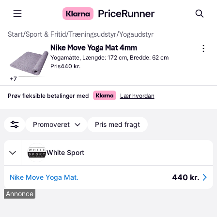
Start
/
Sport & Fritid
/
Træningsudstyr
/
Yogaudstyr
Nike Move Yoga Mat 4mm
Yogamåtte, Længde: 172 cm, Bredde: 62 cm
Pris
440 kr.
+
7
Prøv fleksible betalinger med
Lær hvordan
Promoveret
Pris med fragt
White Sport
440 kr.
Nike Move Yoga Mat.
Annonce