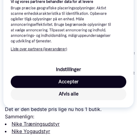
Vi og vores partnere behandler data for at levere
Bruge præcise geografiske placeringsoplysninger. Aktivt
scanne enhedskarakteristika til identifikation. Opbevare
og/eller tilgå oplysninger på en enhed. Måle
Warrior Yoga Mat
annonceringseffektivitet. Bruge begrænsede oplysninger til
4mm
at vælge annoncering. Tilpasset annoncering og indhold,
annoncerings- og indholdsmåling, målgruppeundersøgelser
og udvikling af tjenester.
Casall Grip &
1
Liste over partnere (leverandører)
Cushion III Yoga
Moonchild Acti
Mat 5mm
Yoga Mat
672 kr.
480 kr.
Eller 3 betalinger af
Indstillinger
179 kr.
224 kr.
Eller 3 betalinger 
Accepter
Læs om produktet
Afvis alle
Laveste pris for 
Nike Move Yoga Mat 4mm
 er 
440 kr.
. 
Det er den bedste pris lige nu hos 1 butik.
Sammenlign:
Nike Træningsudstyr
Nike Yogaudstyr