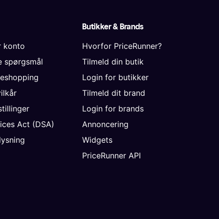
Butikker & Brands
r konto
Hvorfor PriceRunner?
de spørgsmål
Tilmeld din butik
neshopping
Login for butikker
vilkår
Tilmeld dit brand
tillinger
Login for brands
vices Act (DSA)
Annoncering
ysning
Widgets
PriceRunner API