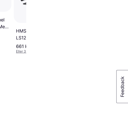
el
Med
HMS Exercise Bench
LS1203
661 kr.
2.390 kr.
Eller 3 betalinger af 220 kr.
Eller 3 betalinger af 797 kr.