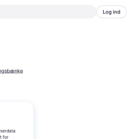
Log ind
Annonce
Annonce
ngsbænke
wserdata
t for