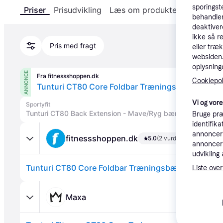
sporingst
Priser
Prisudvikling
Læs om produktet
Specifika
behandler
deaktiver
ikke så r
Pris med fragt
eller træ
websiden. 
oplysninge
ANNONCE
Fra fitnessshoppen.dk
Cookiepoli
Tunturi CT80 Core Foldbar Træningsbænk.
Vi og vor
Sportyfit
Tunturi CT80 Back Extension - Mave/Ryg bænk.
Bruge præ
identifik
annonceri
fitnessshoppen.dk
5.0
(2 vurderinger)
annonceri
udvikling 
Tunturi CT80 Core Foldbar Træningsbænk.
Liste over
Maxa