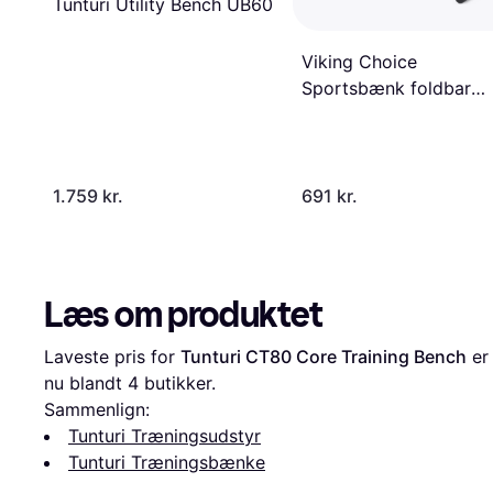
Tunturi Utility Bench UB60
Viking Choice
Sportsbænk foldbar
multifunktionel fuldt
justerbar
1.759 kr.
691 kr.
Læs om produktet
Laveste pris for 
Tunturi CT80 Core Training Bench
 er
nu blandt 
4
 butikker.
Sammenlign:
Tunturi Træningsudstyr
Tunturi Træningsbænke