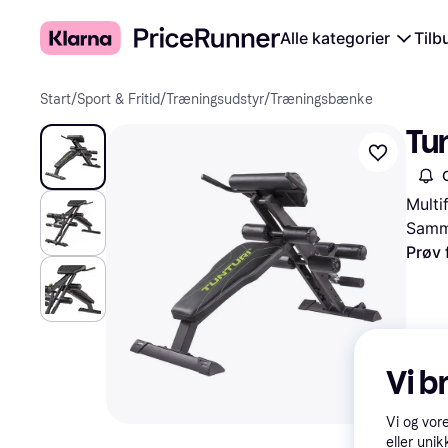
Alle kategorier
Tilb
Start
/
Sport & Fritid
/
Træningsudstyr
/
Træningsbænke
Tu
Multi
Samme
Prøv 
Vi b
Vi og vor
eller unik