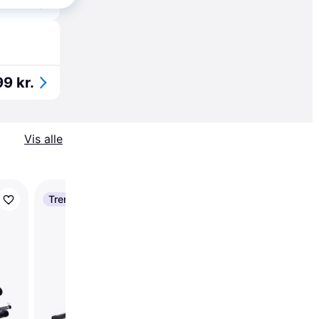
9 kr.
9 kr.
Vis alle
Trender
Trender
Tunturi WB60