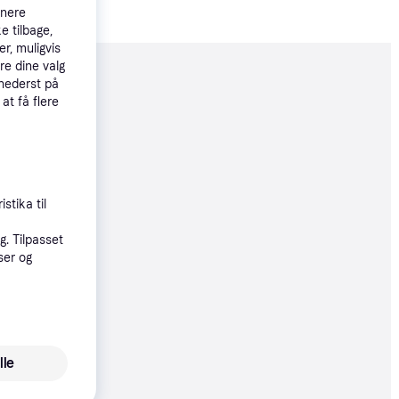
tnere
e tilbage,
r, muligvis
re dine valg
moveret
 nederst på
 at få flere
99 kr.
00 kr./md.
99 kr.
stika til
. Tilpasset
øbsgaranti
ser og
9 kr.
00 kr./md.
lle