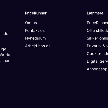
PriceRunner
Lær mere
Om os
PriceRunne
Kontakt os
Ofte stille
gende
Nyhedsrum
Sikker onli
Arbejd hos os
Privatliv & 
uge.
Cookie-inds
når du
unner
Digital Ser
Annonceopl