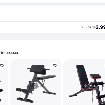
2.99
349 kr. fragt
2.99
2-5 dage
 interesser.