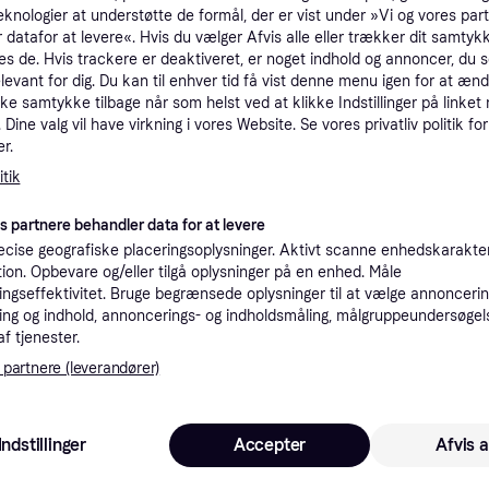
eknologier at understøtte de formål, der er vist under »Vi og vores par
tioner
 datafor at levere«. Hvis du vælger Afvis alle eller trækker dit samtykk
es de. Hvis trackere er deaktiveret, er noget indhold og annoncer, du se
elevant for dig. Du kan til enhver tid få vist denne menu igen for at ænd
Pro
kke samtykke tilbage når som helst ved at klikke Indstillinger på linket
Dine valg vil have virkning i vores Website. Se vores privatliv politik for
r.
2.9
tik
Fri fragt
,
1-3 dage
Eller 1.0
es partnere behandler data for at levere
2.8
35 kr. fragt
,
1-2 dage
cise geografiske placeringsoplysninger. Aktivt scanne enhedskarakteri
ation. Opbevare og/eller tilgå oplysninger på en enhed. Måle
ngseffektivitet. Bruge begrænsede oplysninger til at vælge annoncering
K
ng og indhold, annoncerings- og indholdsmåling, målgruppeundersøgel
af tjenester.
2.99
Fri fragt
,
1-3 dage
 partnere (leverandører)
Eller 1.0
Indstillinger
Accepter
Afvis a