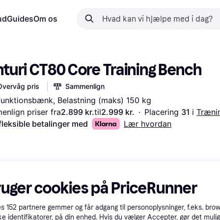
ud
Guides
Om os
nturi CT80 Core Training Bench
Overvåg pris
Sammenlign
funktionsbænk, Belastning (maks) 150 kg
nlign priser fra
2.899 kr.
til
2.999 kr.
·
Placering 
31 
i 
Træni
fleksible betalinger med
Lær hvordan
ruger cookies på PriceRunner
es
152
partnere gemmer og får adgang til personoplysninger, f.eks. bro
ke identifikatorer, på din enhed. Hvis du vælger Accepter, gør det mulig