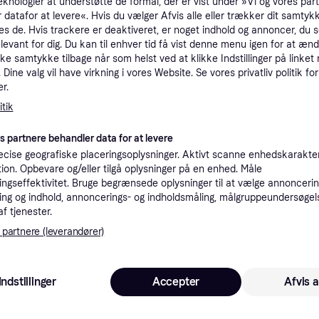
eknologier at understøtte de formål, der er vist under »Vi og vores par
tioner
 datafor at levere«. Hvis du vælger Afvis alle eller trækker dit samtykk
es de. Hvis trackere er deaktiveret, er noget indhold og annoncer, du se
elevant for dig. Du kan til enhver tid få vist denne menu igen for at ænd
kke samtykke tilbage når som helst ved at klikke Indstillinger på linket
Pro
Dine valg vil have virkning i vores Website. Se vores privatliv politik for
r.
tik
8
79 kr. fragt
es partnere behandler data for at levere
cise geografiske placeringsoplysninger. Aktivt scanne enhedskarakteri
ation. Opbevare og/eller tilgå oplysninger på en enhed. Måle
ngseffektivitet. Bruge begrænsede oplysninger til at vælge annoncering
ng og indhold, annoncerings- og indholdsmåling, målgruppeundersøgel
88
·
Laveste pris
79 kr. fragt
af tjenester.
 partnere (leverandører)
1.4
Indstillinger
Accepter
Afvis a
Fri fragt
,
1-3 dage
Eller 4