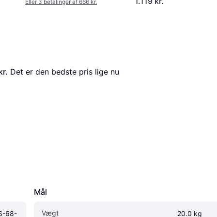
1.119 kr.
Eller 3 betalinger af 666 kr.
kr.
 Det er den bedste pris lige nu 
Mål
Vægt
S-68-
20.0 kg