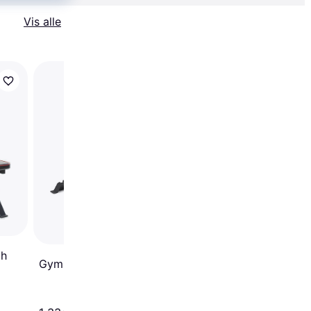
Vis alle
Trender
Gymstick Justerbar 
Pro.
ch
Gymstick Utility Bench
2.578 kr.