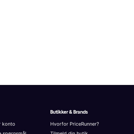
Butikker & Brands
r konto
Hvorfor PriceRunner?
de spørgsmål
Tilmeld din butik