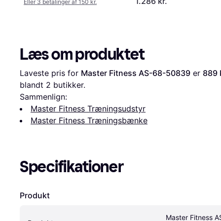
1.286 kr.
Eller 3 betalinger af 150 kr.
Læs om produktet
Laveste pris for 
Master Fitness AS-68-50839
 er 
889 
blandt 
2
 butikker.
Sammenlign:
Master Fitness Træningsudstyr
Master Fitness Træningsbænke
Specifikationer
Produkt
Master Fitness A