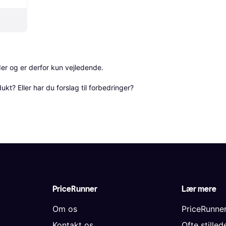
r og er derfor kun vejledende. 

? Eller har du forslag til forbedringer? 
PriceRunner
Lær mere
Om os
PriceRunne
Kontakt os
Ofte stille