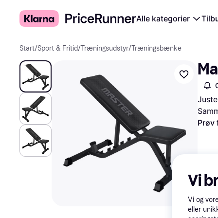
Alle kategorier
Tilb
Start
/
Sport & Fritid
/
Træningsudstyr
/
Træningsbænke
Ma
Juste
Samme
Prøv 
Vi b
Vi og vor
eller unik