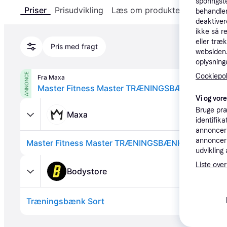
sporingst
Priser
Prisudvikling
Læs om produktet
Specifika
behandler
deaktiver
ikke så r
eller træ
Pris med fragt
websiden. 
oplysninge
ANNONCE
Cookiepoli
Fra Maxa
Master Fitness Master TRÆNINGSBÆNK Black.
Vi og vor
Bruge præ
Maxa
identifik
annonceri
annonceri
Master Fitness Master TRÆNINGSBÆNK Black.
udvikling 
Liste over
Bodystore
Træningsbænk Sort
Annonce