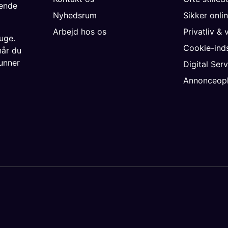
gende
Nyhedsrum
Sikker onli
Arbejd hos os
Privatliv & 
uge.
Cookie-inds
når du
unner
Digital Ser
Annonceopl