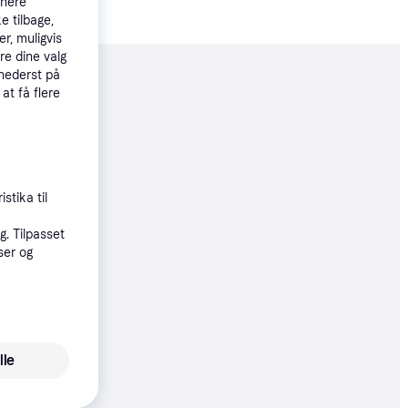
tnere
e tilbage,
r, muligvis
re dine valg
 nederst på
moveret
 at få flere
89 kr.
stika til
. Tilpasset
ser og
9 kr.
39 kr.
lle
80 kr./md.