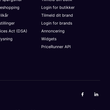
neshopping
Login for butikker
vilkår
Tilmeld dit brand
tillinger
Login for brands
vices Act (DSA)
Annoncering
ysning
Widgets
PriceRunner API