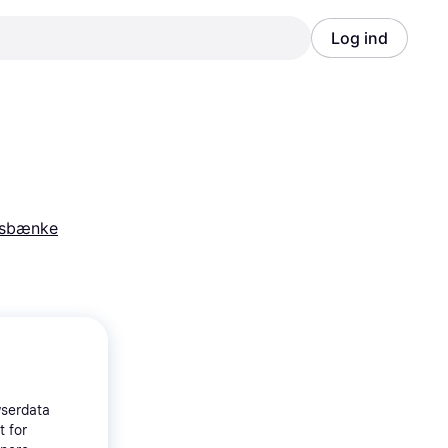
Log ind
Annonce
Annonce
gsbænke
wserdata
t for