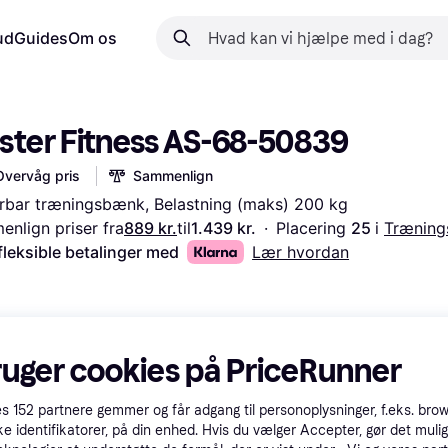
ud
Guides
Om os
ster Fitness AS-68-50839
Overvåg pris
Sammenlign
rbar træningsbænk, Belastning (maks) 200 kg
nlign priser fra
889 kr.
til
1.439 kr.
·
Placering 
25 
i 
Trænin
fleksible betalinger med
Lær hvordan
ruger cookies på PriceRunner
es
152
partnere gemmer og får adgang til personoplysninger, f.eks. bro
ke identifikatorer, på din enhed. Hvis du vælger Accepter, gør det mulig