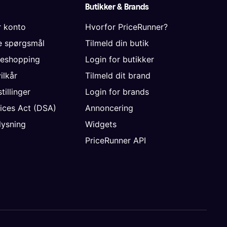
Butikker & Brands
r konto
Hvorfor PriceRunner?
de spørgsmål
Tilmeld din butik
neshopping
Login for butikker
vilkår
Tilmeld dit brand
tillinger
Login for brands
vices Act (DSA)
Annoncering
ysning
Widgets
PriceRunner API