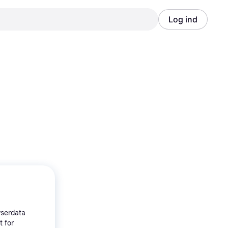
Log ind
Annonce
Annonce
wserdata
t for