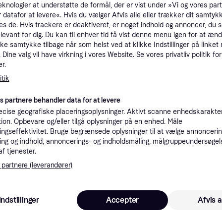
eknologier at understøtte de formål, der er vist under »Vi og vores par
tioner
 datafor at levere«. Hvis du vælger Afvis alle eller trækker dit samtykk
es de. Hvis trackere er deaktiveret, er noget indhold og annoncer, du se
elevant for dig. Du kan til enhver tid få vist denne menu igen for at ænd
kke samtykke tilbage når som helst ved at klikke Indstillinger på linket
Pro
Dine valg vil have virkning i vores Website. Se vores privatliv politik for
r.
tik
es partnere behandler data for at levere
27
cise geografiske placeringsoplysninger. Aktivt scanne enhedskarakteri
49 kr. fragt
,
1-3 dage
Eller 
ation. Opbevare og/eller tilgå oplysninger på en enhed. Måle
ngseffektivitet. Bruge begrænsede oplysninger til at vælge annoncering
 i denne kategori.
Vis
ng og indhold, annoncerings- og indholdsmåling, målgruppeundersøgel
af tjenester.
 partnere (leverandører)
 interesser.
Indstillinger
Accepter
Afvis a