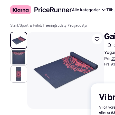
Alle kategorier
Tilb
Start
/
Sport & Fritid
/
Træningsudstyr
/
Yogaudstyr
Ga
Yogam
Pris
2
Fra 93
Vi b
Vi og vor
eller unik