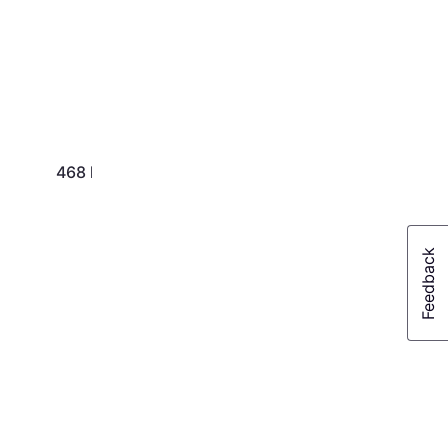
299 kr.
468 kr.
Eller 3 betalinger af 100 kr.