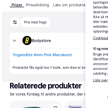
sporingst
Priser
Prisudvikling
Læs om produktet
Specifika
behandler
deaktiver
ikke så r
eller træ
Pris med fragt
websiden. 
oplysninge
Cookiepoli
Bodystore
Vi og vor
Yogamåtte 4mm Pink Marrakech
Bruge præ
identifik
Annonce
annonceri
Produktet fås også hos 
1
butik
, som ikke er betalende kunde
annonceri
udvikling 
Liste over
Relaterede produkter
Se vores forslag til andre produkter, der matcher dine
Trender