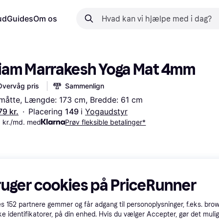
ud
Guides
Om os
iam Marrakesh Yoga Mat 4mm
Overvåg pris
Sammenlign
åtte, Længde: 173 cm, Bredde: 61 cm
79 kr.
·
Placering 
149 
i 
Yogaudstyr
 kr./md. med
Prøv fleksible betalinger*
ruger cookies på PriceRunner
es
152
partnere gemmer og får adgang til personoplysninger, f.eks. bro
ke identifikatorer, på din enhed. Hvis du vælger Accepter, gør det mulig