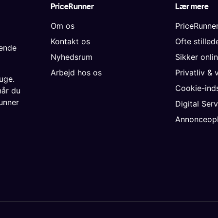
PriceRunner
Lær mere
Om os
PriceRunne
Kontakt os
Ofte stille
gende
Nyhedsrum
Sikker onli
Arbejd hos os
Privatliv & 
uge.
Cookie-inds
når du
unner
Digital Ser
Annonceopl