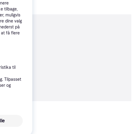
tnere
e tilbage,
r, muligvis
re dine valg
 nederst på
moveret
 at få flere
9 kr.
stika til
93 kr./md.
. Tilpasset
 alle priser
ser og
Vis alle
lle
Trender