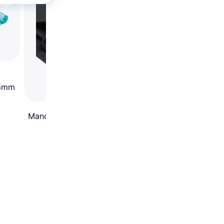
Gaiam Reversible Mys
Sky 6mm
 6mm
Manduka X Mat 5mm