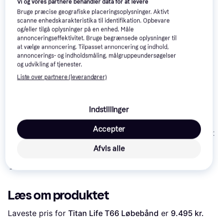
Vi og vores partnere behandler data for at levere
Se vores forslag til andre produkter, der matcher dine 
Bruge præcise geografiske placeringsoplysninger. Aktivt
scanne enhedskarakteristika til identifikation. Opbevare
interesser.
Vis alle
og/eller tilgå oplysninger på en enhed. Måle
annonceringseffektivitet. Bruge begrænsede oplysninger til
at vælge annoncering. Tilpasset annoncering og indhold,
annoncerings- og indholdsmåling, målgruppeundersøgelser
og udvikling af tjenester.
Liste over partnere (leverandører)
Indstillinger
ODIN T750 Treadmill
Urevo Spacewalk
Accepter
ODIN T600 v2
E4W
Afvis alle
1.899 kr.
Eller 3 betalinger af
9.499 kr.
4.999 kr.
633 kr.
Læs om produktet
Laveste pris for 
Titan Life T66 Løbebånd
 er 
9.495 kr.