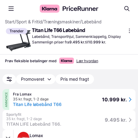
Start
/
Sport & Fritid
/
Træningsmaskiner
/
Løbebånd
Titan Life T66 Løbebånd
Trender
Løbebånd, Transporthjul, Sammenklappelig, Display
Sammenlign priser fra
9.495 kr.
til
10.999 kr.
Prøv fleksible betalinger med
Lær hvordan
Promoveret
Pris med fragt
Fra Lomax
ANNONCE
10.999 kr.
35 kr. fragt
,
1-2 dage
Titan Life løbebånd T66
Sportyfit
35 kr. fragt
,
1-2 dage
9.495 kr.
TITAN LIFE Løbebånd T66.
Lomax