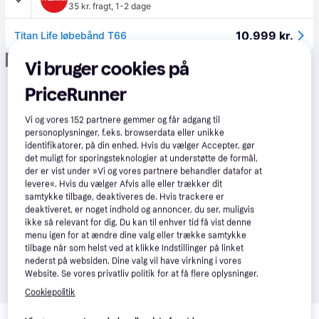
35 kr. fragt
,
1-2 dage
10.999 kr.
Titan Life løbebånd T66
Annonce
Vi bruger cookies på
PriceRunner
Vi og vores
152
partnere gemmer og får adgang til
personoplysninger, f.eks. browserdata eller unikke
identifikatorer, på din enhed. Hvis du vælger Accepter, gør
det muligt for sporingsteknologier at understøtte de formål,
der er vist under »Vi og vores partnere behandler datafor at
levere«. Hvis du vælger Afvis alle eller trækker dit
samtykke tilbage, deaktiveres de. Hvis trackere er
deaktiveret, er noget indhold og annoncer, du ser, muligvis
ikke så relevant for dig. Du kan til enhver tid få vist denne
menu igen for at ændre dine valg eller trække samtykke
tilbage når som helst ved at klikke Indstillinger på linket
nederst på websiden. Dine valg vil have virkning i vores
Website. Se vores privatliv politik for at få flere oplysninger.
Cookiepolitik
Relaterede produkter