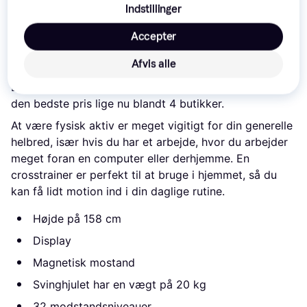
Indstillinger
Eller 3 betalinger af
3.299 kr.
7.999 kr.
3.683 kr.
Accepter
Læs om produktet
Afvis alle
Laveste pris for 
Finnlo Loxon XTR 3
 er 
9.194 kr.
 Det er 
den bedste pris lige nu blandt 
4
 butikker.
At være fysisk aktiv er meget vigitigt for din generelle
helbred, især hvis du har et arbejde, hvor du arbejder
meget foran en computer eller derhjemme. En
crosstrainer er perfekt til at bruge i hjemmet, så du
kan få lidt motion ind i din daglige rutine.
Højde på 158 cm
Display
Magnetisk mostand
Svinghjulet har en vægt på 20 kg
32 modstandsniveauer