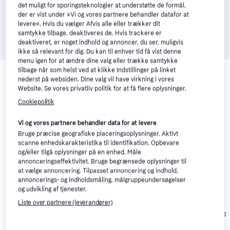
det muligt for sporingsteknologier at understøtte de formål,
der er vist under »Vi og vores partnere behandler datafor at
levere«. Hvis du vælger Afvis alle eller trækker dit
samtykke tilbage, deaktiveres de. Hvis trackere er
deaktiveret, er noget indhold og annoncer, du ser, muligvis
ikke så relevant for dig. Du kan til enhver tid få vist denne
menu igen for at ændre dine valg eller trække samtykke
Relaterede produkter
tilbage når som helst ved at klikke Indstillinger på linket
nederst på websiden. Dine valg vil have virkning i vores
Se vores forslag til andre produkter, der matcher dine 
Website. Se vores privatliv politik for at få flere oplysninger.
interesser.
Vis alle
Cookiepolitik
Trender
-1.950 kr.
Trender
Vi og vores partnere behandler data for at levere
Bruge præcise geografiske placeringsoplysninger. Aktivt
scanne enhedskarakteristika til identifikation. Opbevare
og/eller tilgå oplysninger på en enhed. Måle
annonceringseffektivitet. Bruge begrænsede oplysninger til
at vælge annoncering. Tilpasset annoncering og indhold,
annoncerings- og indholdsmåling, målgruppeundersøgelser
og udvikling af tjenester.
Liste over partnere (leverandører)
Abilica Journe
Abilica Premium FC BT
Toorx ERX 90
11.049 kr.