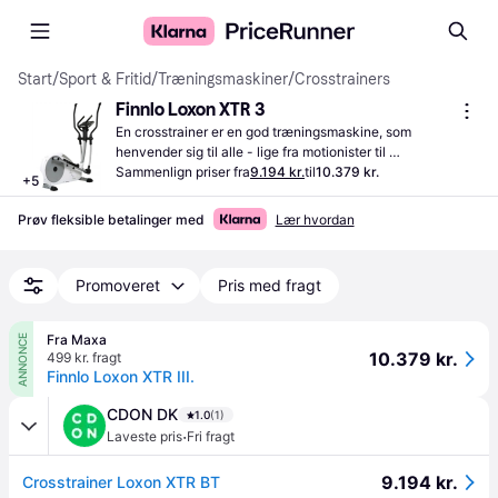
Start
/
Sport & Fritid
/
Træningsmaskiner
/
Crosstrainers
Finnlo Loxon XTR 3
En crosstrainer er en god træningsmaskine, som 
henvender sig til alle - lige fra motionister til 
sportsudøvere. Svinghjulet har en vægt på 20 kg. 
Sammenlign priser fra
9.194 kr.
til
10.379 kr.
+
5
Crosstraineren har magnetisk modstand for at give dig en 
realistisk træningsmodstand.
Prøv fleksible betalinger med
Lær hvordan
Promoveret
Pris med fragt
Fra Maxa
ANNONCE
10.379 kr.
499 kr. fragt
Finnlo Loxon XTR III.
CDON DK
1.0
(1)
·
Laveste pris
Fri fragt
9.194 kr.
Crosstrainer Loxon XTR BT