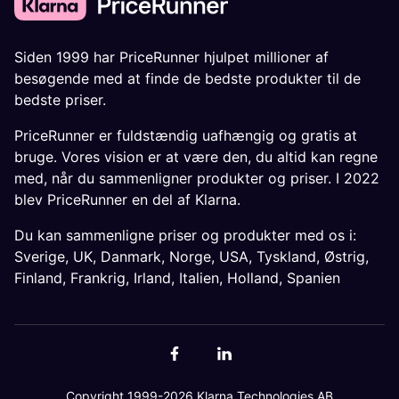
Siden 1999 har PriceRunner hjulpet millioner af
besøgende med at finde de bedste produkter til de
bedste priser.
PriceRunner er fuldstændig uafhængig og gratis at
bruge. Vores vision er at være den, du altid kan regne
med, når du sammenligner produkter og priser. I 2022
blev PriceRunner en del af Klarna.
Du kan sammenligne priser og produkter med os i:
Sverige
,
UK
,
Danmark
,
Norge
,
USA
,
Tyskland
,
Østrig
,
Finland
,
Frankrig
,
Irland
,
Italien
,
Holland
,
Spanien
Copyright 1999-2026 Klarna Technologies AB