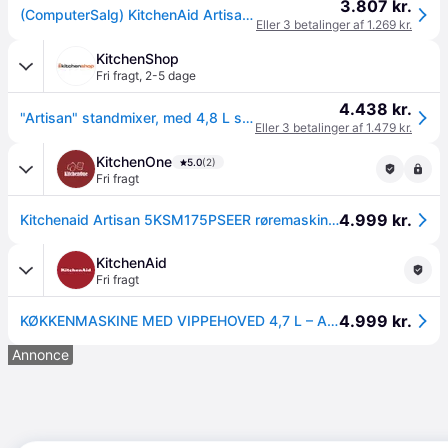
3.807 kr.
(ComputerSalg) KitchenAid Artisan 5KSM175PSEER - Køkkenmaskine - 300 W - empire-rød
Eller 3 betalinger af 1.269 kr.
KitchenShop
Fri fragt
,
2-5 dage
4.438 kr.
"Artisan" standmixer, med 4,8 L skål, model 175, "Empire Red" - Kitche
Eller 3 betalinger af 1.479 kr.
KitchenOne
5.0
(2)
Fri fragt
4.999 kr.
Kitchenaid Artisan 5KSM175PSEER røremaskine, rød
KitchenAid
Fri fragt
4.999 kr.
KØKKENMASKINE MED VIPPEHOVED 4,7 L – ARTISAN MED EKSTRA TILBEHØR
Annonce