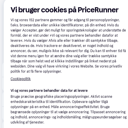
Vi bruger cookies på PriceRunner
Vi og vores
152
partnere gemmer og får adgang til personoplysninger,
f.eks. browserdata eller unikke identifikatorer, på din enhed. Hvis du
vælger Accepter, gør det muligt for sporingsteknologier at understøtte de
formål, der er vist under »Vi og vores partnere behandler datafor at
levere«. Hvis du vælger Afvis alle eller trækker dit samtykke tilbage,
deaktiveres de. Hvis trackere er deaktiveret, er noget indhold og
annoncer, du ser, muligvis ikke så relevant for dig. Du kan til enhver tid få
vist denne menu igen for at ændre dine valg eller trække samtykke
tilbage når som helst ved at klikke Indstillinger på linket nederst på
websiden. Dine valg vil have virkning i vores Website. Se vores privatliv
Kulina
4.9
(17)
politik for at få flere oplysninger.
Fri fragt
,
6-8 dage
Cookiepolitik
6.500 kr.
Stativ mikser ARTISAN 5KSM175PSEER, kongelig rød, KitchenAid
Eller 3 betalinger af 2.167 kr.
Vi og vores partnere behandler data for at levere
CompuMail
Bruge præcise geografiske placeringsoplysninger. Aktivt scanne
4.7
(1207)
Bestillingsvare
enhedskarakteristika til identifikation. Opbevare og/eller tilgå
oplysninger på en enhed. Måle annonceringseffektivitet. Bruge
4.065 kr.
begrænsede oplysninger til at vælge annoncering. Tilpasset annoncering
KitchenAid Artisan 5KSM175PSEER Køkkenmaskine Empire-rød --> På fjernlager, levevering hos dig 13-08-2026
Eller 3 betalinger af 1.355 kr.
og indhold, annoncerings- og indholdsmåling, målgruppeundersøgelser og
udvikling af tjenester.