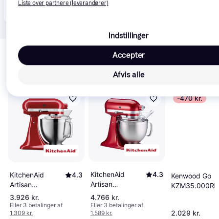
Produktet fås også hos 
2
butikker
, som ikke er 
Liste over partnere (leverandører)
Vis alle
betalende kunde i denne kategori.
Indstillinger
Relaterede produkter
Accepter
Se vores forslag til andre produkter, der matcher dine 
interesser.
Vis alle
Afvis alle
-470 kr.
KitchenAid
4.3
KitchenAid
4.3
Kenwood Go
Artisan
Artisan
KZM35.000RD
5KSM185PSECA
5KSM185PSEER
3.926 kr.
4.766 kr.
Eller 3 betalinger af
Eller 3 betalinger af
2.029 kr.
1.309 kr.
1.589 kr.