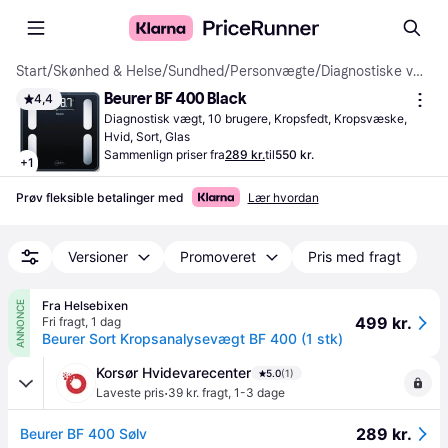
Start
/
Skønhed & Helse
/
Sundhed
/
Personvægte
/
Diagnostiske vægte
Beurer BF 400 Black
4,4
Diagnostisk vægt, 10 brugere, Kropsfedt, Kropsvæske, 
Hvid, Sort, Glas
Sammenlign priser fra
289 kr.
til
550 kr.
+
1
Prøv fleksible betalinger med
Lær hvordan
Versioner
Promoveret
Pris med fragt
Fra Helsebixen
ANNONCE
499 kr.
Fri fragt
,
1 dag
Beurer Sort Kropsanalysevægt BF 400 (1 stk)
Korsør Hvidevarecenter
5.0
(1)
·
Laveste pris
39 kr. fragt
,
1-3 dage
289 kr.
Beurer BF 400 Sølv