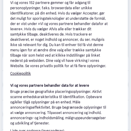
Vi og vores
152
partnere gemmer og får adgang til
personoplysninger, f.eks. browserdata eller unikke
identifikatorer, på din enhed. Hvis du vælger Accepter, gør
det muligt for sporingsteknologier at understøtte de formål,
der er vist under »Vi og vores partnere behandler datafor at
levere«. Hvis du vælger Afvis alle eller trækker dit
samtykke tilbage, deaktiveres de. Hvis trackere er
deaktiveret, er noget indhold og annoncer, du ser, muligvis
ikke så relevant for dig. Du kan til enhver tid få vist denne
menu igen for at ændre dine valg eller trække samtykke
tilbage når som helst ved at klikke Indstillinger på linket
Imerco
nederst på websiden. Dine valg vil have virkning i vores
5.0
(13)
39 kr. fragt
,
3-6 dage
Website. Se vores privatliv politik for at få flere oplysninger.
Cookiepolitik
350 kr.
Beurer BF400S Kropsanalysevægt - Vejer op til 200 kg - Glas - Sort
Vi og vores partnere behandler data for at levere
El-Salg
4.8
(17)
Bruge præcise geografiske placeringsoplysninger. Aktivt
Fri fragt
,
2-4 dage
scanne enhedskarakteristika til identifikation. Opbevare
og/eller tilgå oplysninger på en enhed. Måle
399 kr.
Beurer BF 400 personvægt.
annonceringseffektivitet. Bruge begrænsede oplysninger til
at vælge annoncering. Tilpasset annoncering og indhold,
annoncerings- og indholdsmåling, målgruppeundersøgelser
Føtex
4.8
(31)
og udvikling af tjenester.
39 kr. fragt
,
3 dage
Liste over partnere (leverandører)