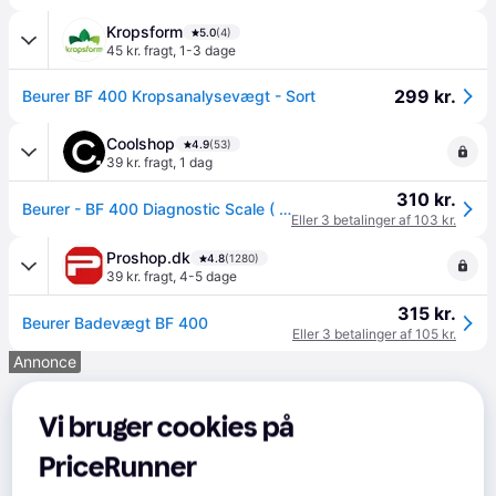
Kropsform
5.0
(4)
45 kr. fragt
,
1-3 dage
299 kr.
Beurer BF 400 Kropsanalysevægt - Sort
Coolshop
4.9
(53)
39 kr. fragt
,
1 dag
310 kr.
Beurer - BF 400 Diagnostic Scale ( Black ) - 5 Year Warranty - S - Klar til levering - Prismatch
Eller 3 betalinger af 103 kr.
Proshop.dk
4.8
(1280)
39 kr. fragt
,
4-5 dage
315 kr.
Beurer Badevægt BF 400
Eller 3 betalinger af 105 kr.
Annonce
Vi bruger cookies på
PriceRunner