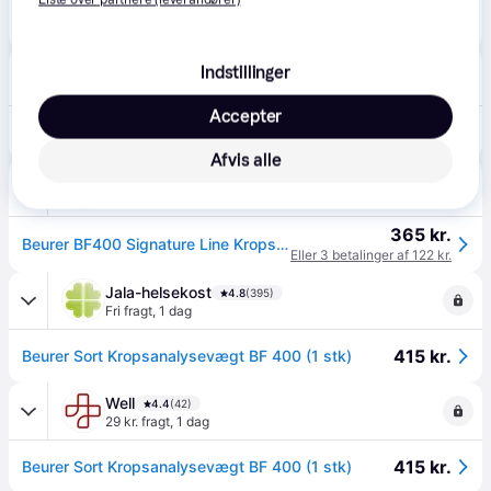
369 kr.
Beurer kropsanalysevægt BF400 - sort
Bilka
Indstillinger
4.6
(89)
39 kr. fragt
,
3 dage
Accepter
369 kr.
Beurer kropsanalysevægt BF400 - sort
Afvis alle
avXperten
4.8
(428)
49 kr. fragt
,
2-4 dage
365 kr.
Beurer BF400 Signature Line Kropsanalysevægt - Max 200kg - Sort
Eller 3 betalinger af 122 kr.
Jala-helsekost
4.8
(395)
Fri fragt
,
1 dag
415 kr.
Beurer Sort Kropsanalysevægt BF 400 (1 stk)
Well
4.4
(42)
29 kr. fragt
,
1 dag
415 kr.
Beurer Sort Kropsanalysevægt BF 400 (1 stk)