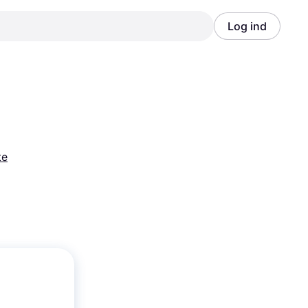
Log ind
Annonce
Annonce
te