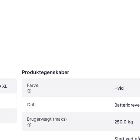
Produktegenskaber
Farve
0 XL
Hvid
Drift
Batteridreve
Brugervægt (maks)
250.0 kg
Start ved pås