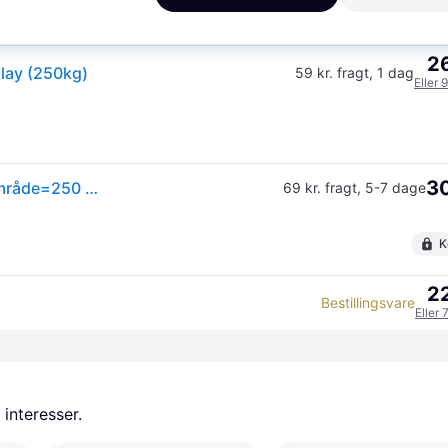
K
26
lay (250kg)
59 kr. fragt
,
1 dag
Eller 
30
Medisana PS 470 Personvægte 40547 digital Vejeområde=250 kg Hvid
69 kr. fragt
,
5-7 dage
K
22
Bestillingsvare
Eller 
 interesser.