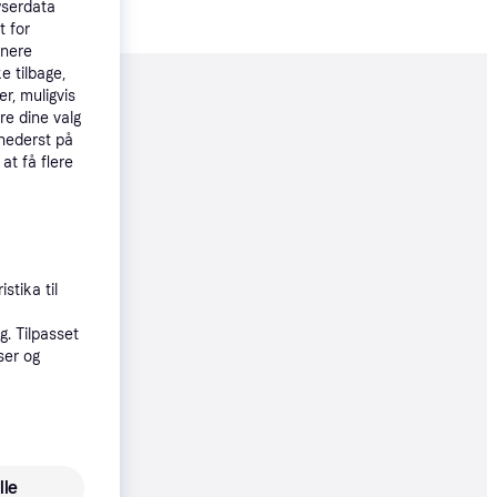
wserdata
t for
tnere
e tilbage,
r, muligvis
moveret
re dine valg
 nederst på
 at få flere
26 kr.
 75 kr./md.
øbsgaranti
stika til
4 kr.
68 kr./md.
. Tilpasset
ser og
øbsgaranti
6 kr.
75 kr./md.
lle