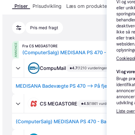
Vi og vor
Priser
Prisudvikling
Læs om produktet
Specifika
eller unik
sporingst
behandler
deaktiver
Pris med fragt
ikke så r
eller træ
websiden. 
ANNONCE
Fra CS MEGASTORE
oplysninge
(ComputerSalg) MEDISANA PS 470 - Badevægte
Cookiepoli
CompuMail
4.7
(1210 vurderinger)
Vi og vor
Bruge præ
identifik
annonceri
annonceri
udvikling 
CS MEGASTORE
4.5
(1861 vurderinger)
Liste over
(ComputerSalg) MEDISANA PS 470 - Badevægte