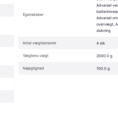
Advarsel ved
batteriniveau
Egenskaber
Advarsel om 
overvægt, A
slukning
Antal vægtsensorer
4 stk
Vægtens vægt
2000.0 g
Nøjagtighed
100.0 g