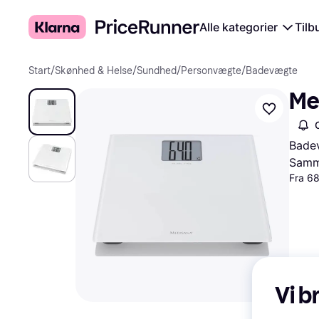
Alle kategorier
Tilb
Start
/
Skønhed & Helse
/
Sundhed
/
Personvægte
/
Badevægte
Me
Badev
Samme
Fra 68
Vi b