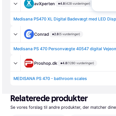
avXperten
4.8
(428 vurderinger)
Medisana PS470 XL Digital Badevægt med LED Disp
Conrad
2.8
(5 vurderinger)
Annonce
Proshop.dk
4.8
(1280 vurderinger)
MEDISANA PS 470 - bathroom scales
Annonce
Relaterede produkter
Se vores forslag til andre produkter, der matcher dine