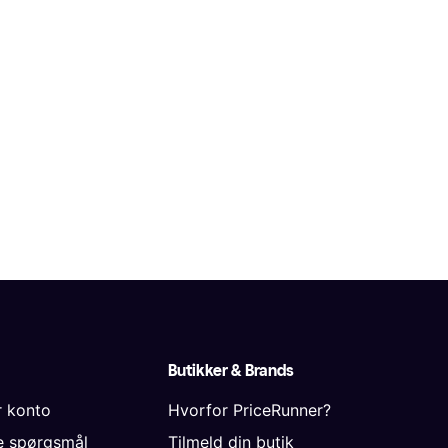
Butikker & Brands
r konto
Hvorfor PriceRunner?
de spørgsmål
Tilmeld din butik