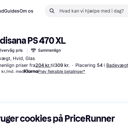
ud
Guides
Om os
disana PS 470 XL
Overvåg pris
Sammenlign
ægt, Hvid, Glas
nlign priser fra
204 kr.
til
309 kr.
·
Placering 
54 
i 
Badevæg
 kr./md. med
Prøv fleksible betalinger*
ruger cookies på PriceRunner