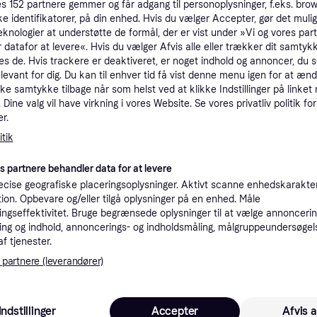
es
152
partnere gemmer og får adgang til personoplysninger, f.eks. bro
tioner
ke identifikatorer, på din enhed. Hvis du vælger Accepter, gør det mulig
eknologier at understøtte de formål, der er vist under »Vi og vores par
 datafor at levere«. Hvis du vælger Afvis alle eller trækker dit samtykk
es de. Hvis trackere er deaktiveret, er noget indhold og annoncer, du se
Pro
elevant for dig. Du kan til enhver tid få vist denne menu igen for at ænd
kke samtykke tilbage når som helst ved at klikke Indstillinger på linket
Dine valg vil have virkning i vores Website. Se vores privatliv politik for
2
39 kr. fragt
,
4-5 dage
r.
Eller
tik
K
es partnere behandler data for at levere
cise geografiske placeringsoplysninger. Aktivt scanne enhedskarakteri
20
ation. Opbevare og/eller tilgå oplysninger på en enhed. Måle
MEDISANA Badevægte PS 470 --> På fjernlager, levevering hos dig 15-08-2026
·
Laveste pris
Bestillingsvare
Eller 
ngseffektivitet. Bruge begrænsede oplysninger til at vælge annoncering
ng og indhold, annoncerings- og indholdsmåling, målgruppeundersøgel
af tjenester.
K
 partnere (leverandører)
22
39 kr. fragt
,
4-5 dage
Eller 
Indstillinger
Accepter
Afvis a