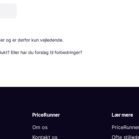
r og er derfor kun vejledende. 

? Eller har du forslag til forbedringer? 
PriceRunner
Lær mere
Om os
PriceRunne
Kontakt os
Ofte stille