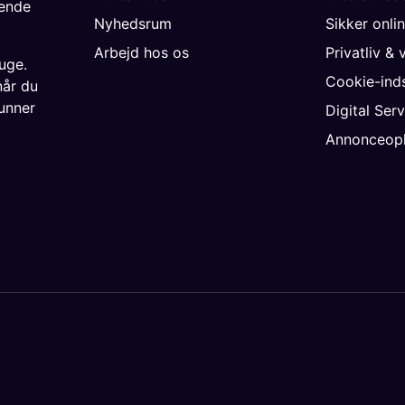
gende
Nyhedsrum
Sikker onli
Arbejd hos os
Privatliv & 
uge.
Cookie-inds
når du
unner
Digital Ser
Annonceopl