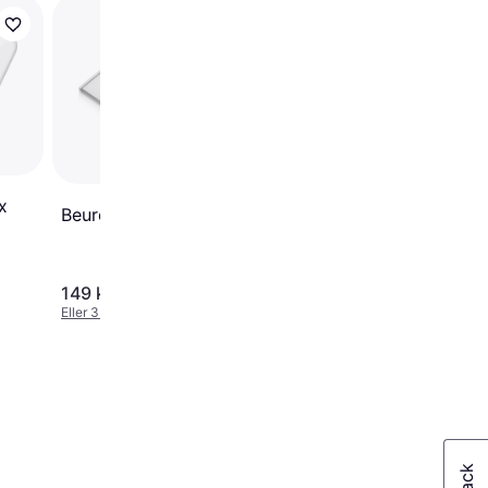
Trender
Esperanza Aerobic
EBS002K
x
Beurer GS 120
149 kr.
46 kr.
Eller 3 betalinger af 50 kr.
Eller 3 betalinger af 15 kr.