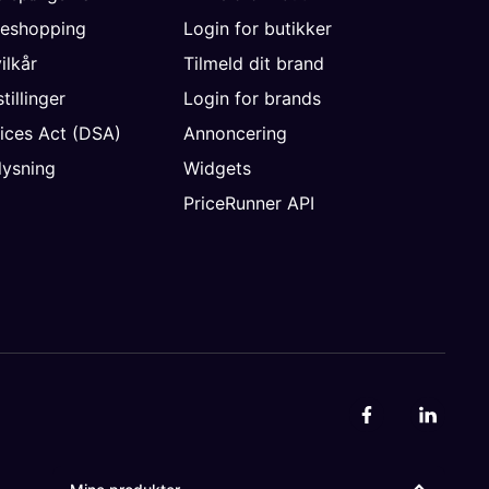
neshopping
Login for butikker
vilkår
Tilmeld dit brand
tillinger
Login for brands
vices Act (DSA)
Annoncering
ysning
Widgets
PriceRunner API