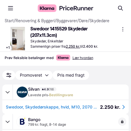
Start
/
Renovering & Byggeri
/
Byggevarer
/
Døre
/
Skydedøre
Swedoor 1415529 Skydedør 
(207x11.3cm)
Skydedør, Enkeltdør
Sammenlign priser fra
2.250 kr.
til
2.400 kr.
+
1
Prøv fleksible betalinger med
Lær hvordan
Promoveret
Pris med fragt
Silvan
4.9
(18)
·
Laveste pris
Bestillingsvare
2.250 kr.
Swedoor, Skydedørskappe, hvid, M10, 2070 mm
Bango
799 kr. fragt
,
8-14 dage