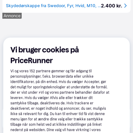
2.400 kr.
Skydedørskappe fra Swedoor, Fyr, Hvid, M10, anbf. dør 102,5cm - kappe 207cm
Annonce
Vi bruger cookies på
PriceRunner
Vi og vores
152
partnere gemmer og får adgang til
personoplysninger, f.eks. browserdata eller unikke
identifikatorer, på din enhed. Hvis du vælger Accepter, gør
det muligt for sporingsteknologier at understøtte de formål,
der er vist under »Vi og vores partnere behandler datafor at
levere«. Hvis du vælger Afvis alle eller trækker dit
samtykke tilbage, deaktiveres de. Hvis trackere er
deaktiveret, er noget indhold og annoncer, du ser, muligvis
ikke så relevant for dig. Du kan til enhver tid få vist denne
Produktet fås også hos 
1
butik
, som ikke er betalende 
Vis alle
menu igen for at ændre dine valg eller trække samtykke
kunde i denne kategori.
tilbage når som helst ved at klikke Indstillinger på linket
nederst på websiden. Dine valg vil have virkning i vores