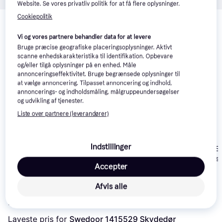
Website. Se vores privatliv politik for at få flere oplysninger.
Relaterede produkter
Cookiepolitik
Se vores forslag til andre produkter, der matcher dine 
Vi og vores partnere behandler data for at levere
interesser.
Vis alle
Bruge præcise geografiske placeringsoplysninger. Aktivt
scanne enhedskarakteristika til identifikation. Opbevare
og/eller tilgå oplysninger på en enhed. Måle
annonceringseffektivitet. Bruge begrænsede oplysninger til
at vælge annoncering. Tilpasset annoncering og indhold,
annoncerings- og indholdsmåling, målgruppeundersøgelser
og udvikling af tjenester.
Liste over partnere (leverandører)
Indstillinger
Safco Doors Smooth
Safco Doors Slimline
Safco Doors S
Compact/Solid
Smooth Compact
Compact/Mass
Accepter
Skydedør S 0502-Y
Skydedør S 0502-Y H
Skydedør S 0
5.126 kr.
3.395 kr.
2.995 kr.
(90x210cm)
(100x220cm)
(80x220cm)
Afvis alle
Læs om produktet
Laveste pris for 
Swedoor 1415529 Skydedør 