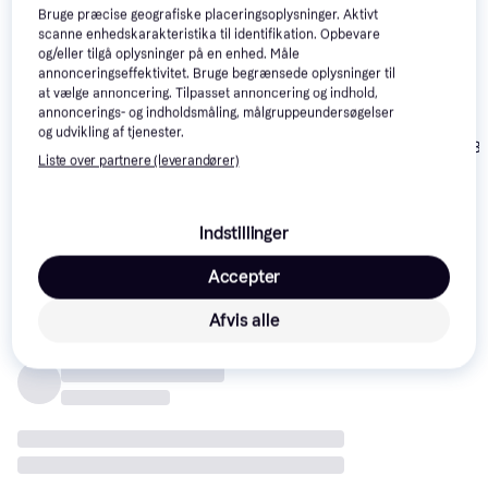
Bruge præcise geografiske placeringsoplysninger. Aktivt
scanne enhedskarakteristika til identifikation. Opbevare
og/eller tilgå oplysninger på en enhed. Måle
annonceringseffektivitet. Bruge begrænsede oplysninger til
at vælge annoncering. Tilpasset annoncering og indhold,
annoncerings- og indholdsmåling, målgruppeundersøgelser
og udvikling af tjenester.
Super Mario 3
Paper Mario:
4.3
Kirby and the Rainbow
Liste over partnere (leverandører)
World (Wii U)
Color Splash (Wii
Paintbrush (Wii U)
U)
459 kr.
232 kr.
250 kr.
Eller 3 betalinger af 153 kr.
Eller 3 betalinger af 77 kr.
Indstillinger
Anmeldelser
Accepter
Afvis alle