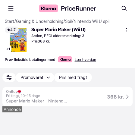
Start
/
Gaming & Underholdning
/
Spil
/
Nintendo Wii U spil
Super Mario Maker (Wii U)
4,7
Action, PEGI aldersmærkning: 3
Pris
368 kr.
+
1
Prøv fleksible betalinger med
Lær hvordan
Promoveret
Pris med fragt
OnBuy
Fri fragt
,
10-15 dage
368 kr.
Super Mario Maker - Nintendo Wii U (fornyet)
Annonce