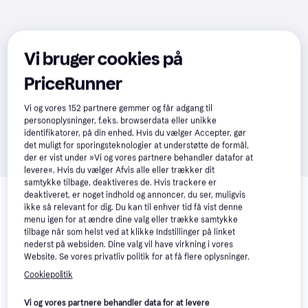
Vi bruger cookies på
PriceRunner
Vi og vores
152
partnere gemmer og får adgang til
personoplysninger, f.eks. browserdata eller unikke
identifikatorer, på din enhed. Hvis du vælger Accepter, gør
det muligt for sporingsteknologier at understøtte de formål,
der er vist under »Vi og vores partnere behandler datafor at
levere«. Hvis du vælger Afvis alle eller trækker dit
Relaterede produkter
samtykke tilbage, deaktiveres de. Hvis trackere er
deaktiveret, er noget indhold og annoncer, du ser, muligvis
ikke så relevant for dig. Du kan til enhver tid få vist denne
Se vores forslag til andre produkter, der matcher dine 
menu igen for at ændre dine valg eller trække samtykke
interesser.
Vis alle
tilbage når som helst ved at klikke Indstillinger på linket
nederst på websiden. Dine valg vil have virkning i vores
Website. Se vores privatliv politik for at få flere oplysninger.
Cookiepolitik
Vi og vores partnere behandler data for at levere