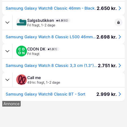
2.650 kr.
Samsung Galaxy Watch8 Classic 46mm - Black.
Salgsbutikken
4.9
(92)
Fri fragt
,
1-2 dage
2.698 kr.
Samsung Galaxy Watch 8 Classic L500 46mm BT BLACK
CDON DK
1.0
(1)
Fri fragt
2.751 kr.
Samsung Galaxy Watch 8 Classic 3,3 cm (1.3") AMOLED 46 mm Digital 438 x 438 pixel Berøringsskærm Sølv Wi-Fi GPS (satellit)
Call me
49 kr. fragt
,
1-2 dage
2.999 kr.
Samsung Galaxy Watch8 Classic BT - Sort
Annonce