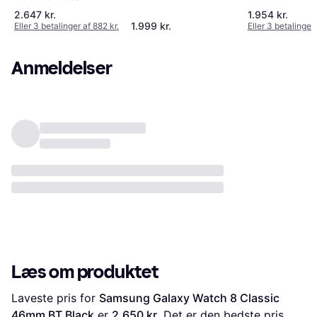
BT Graphite
46mm LTE White
46mm LTE Black
2.647 kr.
1.954 kr.
1.999 kr.
Eller 3 betalinger af 882 kr.
Eller 3 betalinger 
Anmeldelser
Læs om produktet
Laveste pris for 
Samsung Galaxy Watch 8 Classic 
46mm BT Black
 er 
2.650 kr.
 Det er den bedste pris 