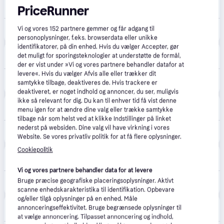
Komplett.dk
4.5
(251)
PriceRunner
Fri fragt
,
2-6 dage
Vi og vores
152
partnere gemmer og får adgang til
3.999 kr.
Samsung Galaxy Watch8 Classic 46mm BT (black)
personoplysninger, f.eks. browserdata eller unikke
identifikatorer, på din enhed. Hvis du vælger Accepter, gør
Ditur
5.0
(1)
det muligt for sporingsteknologier at understøtte de formål,
39 kr. fragt
,
1 dag
der er vist under »Vi og vores partnere behandler datafor at
levere«. Hvis du vælger Afvis alle eller trækker dit
3.999 kr.
Samsung Galaxy Watch8 Classic BT Black SM-L500NZKAEUB - Unisex - 46 mm - Smartwatch - Quartz m. Oplader - Safirglas.
samtykke tilbage, deaktiveres de. Hvis trackere er
Eller 3 betalinger af 1.333 kr.
deaktiveret, er noget indhold og annoncer, du ser, muligvis
ikke så relevant for dig. Du kan til enhver tid få vist denne
Punkt1
menu igen for at ændre dine valg eller trække samtykke
48 kr. fragt
,
1-2 dage
tilbage når som helst ved at klikke Indstillinger på linket
nederst på websiden. Dine valg vil have virkning i vores
3.999 kr.
Samsung Galaxy Watch8 Classic BT, sort.
Website. Se vores privatliv politik for at få flere oplysninger.
Cookiepolitik
Føtex
4.8
(31)
49 kr. fragt
,
1 dag
Vi og vores partnere behandler data for at levere
Bruge præcise geografiske placeringsoplysninger. Aktivt
3.999 kr.
Samsung Galaxy Watch8 Classic BT 46 mm - sort
scanne enhedskarakteristika til identifikation. Opbevare
og/eller tilgå oplysninger på en enhed. Måle
Bilka
4.6
(89)
annonceringseffektivitet. Bruge begrænsede oplysninger til
49 kr. fragt
,
1 dag
at vælge annoncering. Tilpasset annoncering og indhold,