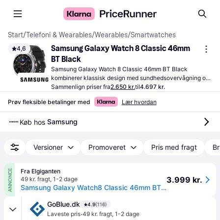
Start
/
Telefoni & Wearables
/
Wearables
/
Smartwatches
Samsung Galaxy Watch 8 Classic 46mm 
4,6
BT Black
Samsung Galaxy Watch 8 Classic 46mm BT Black 
kombinerer klassisk design med sundhedsovervågning og 
lang batterilevetid. Forbind via Bluetooth og en tydelig 
Sammenlign priser fra
2.650 kr.
til
4.697 kr.
skærm.
Prøv fleksible betalinger med
Lær hvordan
Samsung
Køb hos 
Versioner
Promoveret
Pris med fragt
Br
Fra Elgiganten
ANNONCE
3.999 kr.
49 kr. fragt
,
1-2 dage
Samsung Galaxy Watch8 Classic 46mm BT (sort)
GoBlue.dk
4.9
(116)
·
Laveste pris
49 kr. fragt
,
1-2 dage