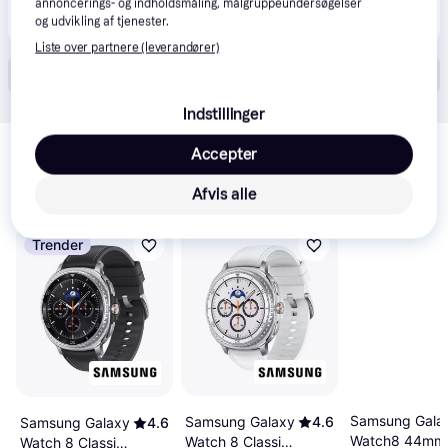
annoncerings- og indholdsmåling, målgruppeundersøgelser
3.999 kr.
Samsung Galaxy Watch8 Classic BT 46 mm - sort
og udvikling af tjenester.
Liste over partnere (leverandører)
Vis alle (17)
Indstillinger
Relaterede produkter
Accepter
Se vores forslag til andre produkter, der matcher dine 
interesser.
Vis alle
Afvis alle
Trender
Samsung Gala
Samsung Galaxy
4.6
Samsung Galaxy
4.6
Watch8 44mm
Watch 8 Classic
Watch 8 Classic