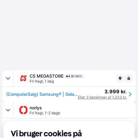
CS MEGASTORE
4.5
(1861)
Fri fragt
,
1 dag
3.999 kr.
(ComputerSalg) Samsung® | Galaxy Watch8 Classic BT - Black
Eller 3 betalinger af 1.333 kr.
norlys
Fri fragt
,
1-2 dage
3.999 kr.
Samsung Galaxy Watch8 Classic BT Sort
Vi bruger cookies på