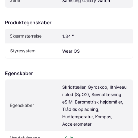
Serie
Samsung Galaxy Watch
Produktegenskaber
Skærmstørrelse
1.34 "
Styresystem
Wear OS
Egenskaber
Skridttæller, Gyroskop, Iltniveau 
i blod (SpO2), Søvnaflæsning, 
eSIM, Barometrisk højdemåler, 
Egenskaber
Trådløs opladning, 
Hudtemperatur, Kompas, 
Accelerometer
Vandafvisende
Ja