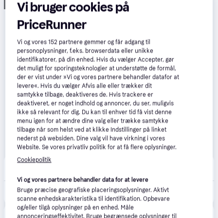
Vi bruger cookies på
Annonce
PriceRunner
Vi og vores
152
partnere gemmer og får adgang til
personoplysninger, f.eks. browserdata eller unikke
identifikatorer, på din enhed. Hvis du vælger Accepter, gør
det muligt for sporingsteknologier at understøtte de formål,
der er vist under »Vi og vores partnere behandler datafor at
levere«. Hvis du vælger Afvis alle eller trækker dit
samtykke tilbage, deaktiveres de. Hvis trackere er
deaktiveret, er noget indhold og annoncer, du ser, muligvis
ikke så relevant for dig. Du kan til enhver tid få vist denne
menu igen for at ændre dine valg eller trække samtykke
tilbage når som helst ved at klikke Indstillinger på linket
nederst på websiden. Dine valg vil have virkning i vores
Website. Se vores privatliv politik for at få flere oplysninger.
Cookiepolitik
Komplett.dk
4.5
(251)
23. aug.
·
Laveste pris
59 kr. fragt
,
2-6 dage
Vi og vores partnere behandler data for at levere
Bruge præcise geografiske placeringsoplysninger. Aktivt
699 kr.
Xplora XGO3 2. gen (blå)
1.199 kr.
scanne enhedskarakteristika til identifikation. Opbevare
og/eller tilgå oplysninger på en enhed. Måle
Punkt1
annonceringseffektivitet. Bruge begrænsede oplysninger til