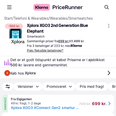
Start
/
Telefoni & Wearables
/
Wearables
/
Smartwatches
Xplora XGO3 2nd Generation Blue 
-500 kr.
Elephant
Smartwatch
Sammenlign priser fra
699 kr.
til
1.499 kr.
Fra 3 betalinger af 233 kr. med
Prøv fleksible betalinger*
Det er et godt tidspunkt at købe! Priserne er i øjeblikket 
500 kr.
 lavere end gennemsnittet.
Xplora
Køb hos 
Versioner
Promoveret
Pris med fragt
Br
Fra Elgiganten
ANNONCE
699 kr.
49 kr. fragt
,
1-2 dage
799 kr.
Xplora XGO3 XConnect Gen2 smartur til børn med SIM inkluderet (blå)