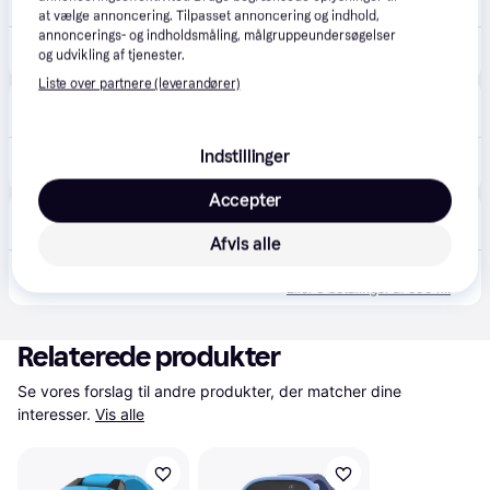
48 kr. fragt
,
1-2 dage
at vælge annoncering. Tilpasset annoncering og indhold,
annoncerings- og indholdsmåling, målgruppeundersøgelser
1.199 kr.
Xplora XGO3 2nd Gen børneurtelefon, blå.
og udvikling af tjenester.
Liste over partnere (leverandører)
Merlin
4.7
(161)
Fri fragt
,
1-2 dage
1.499 kr.
Indstillinger
Xplora XGO3 - Blue
Eller 3 betalinger af 500 kr.
Accepter
happii.dk
4.7
(127)
Fri fragt
,
1-2 dage
Afvis alle
1.499 kr.
Xplora XGO3 - Blue
Eller 3 betalinger af 500 kr.
Relaterede produkter
Se vores forslag til andre produkter, der matcher dine 
interesser.
Vis alle