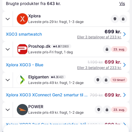
Brugte produkter fra 
643 kr.
Vis
Xplora
·
Laveste pris
29 kr. fragt
,
1-3 dage
699 kr.
XGO3 smartwatch
Eller 3 betalinger af 233 kr.
Proshop.dk
4.8
(1280)
23. aug.
·
Laveste pris
Fri fragt
,
1 dag
699 kr.
1.199 kr.
Xplora XGO3 - Blue
Eller 3 betalinger af 233 kr.
Elgiganten
4.3
(42)
13 timer!
·
Laveste pris
49 kr. fragt
,
1-2 dage
699 kr.
Xplora XGO3 XConnect Gen2 smartur til børn med SIM inkluderet (blå)
799 kr.
POWER
23. aug.
·
Laveste pris
49 kr. fragt
,
1-2 dage
699 kr.
Xplora XGO3 2nd Gen børneurtelefon, blå.
1.199 kr.