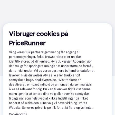
Vi bruger cookies på
PriceRunner
Vi og vores
152
partnere gemmer og får adgang til
personoplysninger, f.eks. browserdata eller unikke
identifikatorer, på din enhed. Hvis du vælger Accepter, gør
det muligt for sporingsteknologier at understøtte de formål,
der er vist under »Vi og vores partnere behandler datafor at
levere«. Hvis du vælger Afvis alle eller trækker dit
Relaterede produkter
samtykke tilbage, deaktiveres de. Hvis trackere er
deaktiveret, er noget indhold og annoncer, du ser, muligvis
Se vores forslag til andre produkter, der matcher dine 
ikke så relevant for dig. Du kan til enhver tid få vist denne
interesser.
Vis alle
menu igen for at ændre dine valg eller trække samtykke
tilbage når som helst ved at klikke Indstillinger på linket
nederst på websiden. Dine valg vil have virkning i vores
Trender
Website. Se vores privatliv politik for at få flere oplysninger.
Cookiepolitik