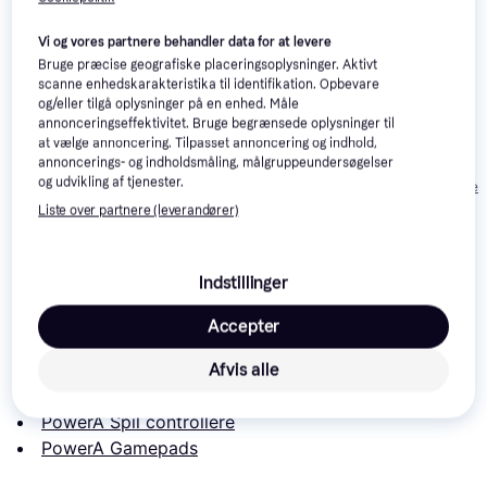
Vi og vores partnere behandler data for at levere
Bruge præcise geografiske placeringsoplysninger. Aktivt
scanne enhedskarakteristika til identifikation. Opbevare
og/eller tilgå oplysninger på en enhed. Måle
8Bitdo Lite 2
Nacon Wired
3.9
Nacon Pro Compact
annonceringseffektivitet. Bruge begrænsede oplysninger til
Bluetooth
Illuminated
Controller (Xbox X,
at vælge annoncering. Tilpasset annoncering og indhold,
Gamepad -
Compact
Xbox One/PC) - White
annoncerings- og indholdsmåling, målgruppeundersøgelser
288 kr.
176 kr.
193 kr.
Turquoise
Controller - Grøn
og udvikling af tjenester.
Eller 3 betalinger af 96 kr.
Eller 3 betalinger af 59 kr.
Eller 3 betalinger 
Liste over partnere (leverandører)
Læs om produktet
Indstillinger
Laveste pris for 
PowerA Controller til Nintendo Switch 
(med kabel, Rise of the Hero, officielt licenseret)
 er 
Accepter
162 kr.
 Det er den bedste pris lige nu blandt 
2
butikker.
Afvis alle
Sammenlign:
PowerA Spil controllere
PowerA Gamepads