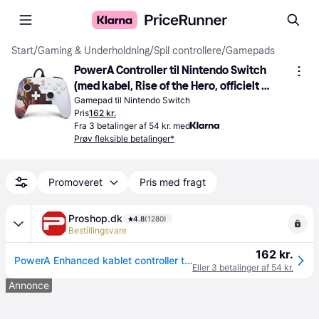
Start
/
Gaming & Underholdning
/
Spil controllere
/
Gamepads
PowerA Controller til Nintendo Switch 
(med kabel, Rise of the Hero, officielt 
licenseret)
Gamepad til Nintendo Switch
Pris
162 kr.
Fra 3 betalinger af 54 kr. med
Prøv fleksible betalinger*
Promoveret
Pris med fragt
Proshop.dk
4.8
(1280)
Bestillingsvare
162 kr.
PowerA Enhanced kablet controller til Nintendo Switch - Hero's Ascent - Wired Controller - Nintendo Switch
Eller 3 betalinger af 54 kr.
Annonce