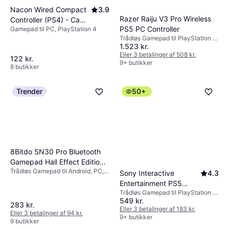
Nacon Wired Compact
3.9
Razer Raiju V3 Pro Wireless
Controller (PS4) - Camo
PS5 PC Controller
Gamepad til PC, PlayStation 4
Grey
Trådløs Gamepad til PlayStation 5,
1.523 kr.
PC
Eller 3 betalinger af 508 kr.
122 kr.
9+ butikker
8 butikker
Trender
50+
8Bitdo SN30 Pro Bluetooth
Gamepad Hall Effect Edition
Trådløs Gamepad til Android, PC,
Bluetooth Controller
Sony Interactive
4.3
Steam Deck, Nintendo Switch
Entertainment PS5
Trådløs Gamepad til PlayStation 5,
DualSense Wireless
549 kr.
Mac, iOS
Controller - Volcanic
283 kr.
Eller 3 betalinger af 183 kr.
Eller 3 betalinger af 94 kr.
Red
9+ butikker
9 butikker