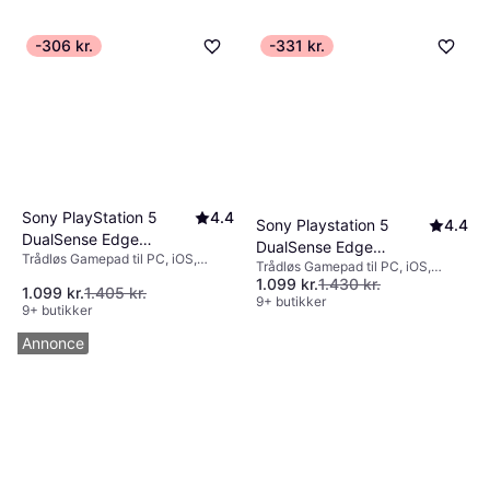
-306 kr.
-331 kr.
Sony PlayStation 5
4.4
Sony Playstation 5
4.4
DualSense Edge
DualSense Edge
Trådløs Gamepad til PC, iOS,
Wireless Controller -
Trådløs Gamepad til PC, iOS,
Wireless Controller -
Android, PlayStation 5, Mac,
Midnight Black
1.099 kr.
1.430 kr.
Android, PlayStation 5, Mac,
White
1.099 kr.
1.405 kr.
Mobiltelefon, Windows
Windows
9+ butikker
9+ butikker
Annonce