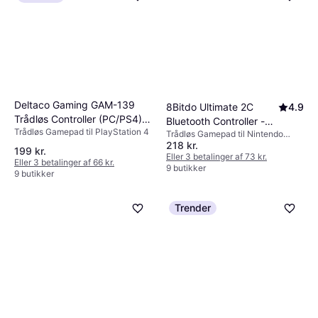
afhænger af dine præferencer for komfort og
ydeevne.
Deltaco Gaming GAM-139
8Bitdo Ultimate 2C
4.9
Trådløs Controller (PC/PS4)
Bluetooth Controller -
Trådløs Gamepad til PlayStation 4
Sort
Trådløs Gamepad til Nintendo
Blue
218 kr.
Switch
199 kr.
Eller 3 betalinger af 73 kr.
Eller 3 betalinger af 66 kr.
9 butikker
9 butikker
Trender