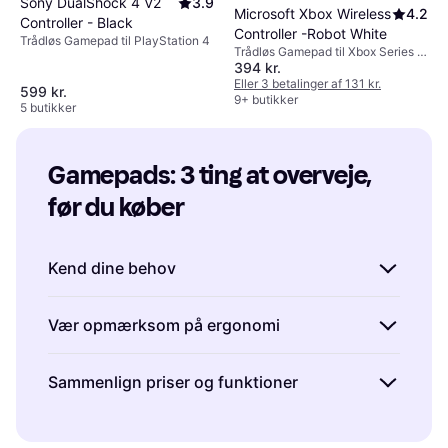
Sony DualShock 4 V2
3.9
Microsoft Xbox Wireless
4.2
Controller - Black
Controller -Robot White
Trådløs Gamepad til PlayStation 4
Trådløs Gamepad til Xbox Series X,
394 kr.
Android, Xbox Series S, PC, Xbox
One
Eller 3 betalinger af 131 kr.
599 kr.
9+ butikker
5 butikker
Gamepads: 3 ting at overveje, 
før du køber
Kend dine behov
Før du køber en gamepad, er det vigtigt at
Vær opmærksom på ergonomi
overveje, hvad du primært vil bruge den til.
Spiller du mest på konsoller som PlayStation
En gamepad skal være komfortabel at bruge i
Sammenlign priser og funktioner
eller Xbox, eller foretrækker du PC-gaming?
længere tid ad gangen.
Ergonomisk design
Kompatibilitet
er afgørende, da ikke alle
kan gøre en stor forskel for din
Gamepads kommer i mange prisklasser og
gamepads fungerer med alle systemer. Hvis
spilleoplevelse og reducere risikoen for