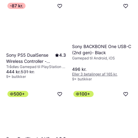
-87 kr.
Sony BACKBONE One USB-C
(2nd gen)- Black
Sony PS5 DualSense
4.3
Gamepad til Android, iOS
Wireless Controller -
Trådløs Gamepad til PlayStation 5,
Sterling Silver
496 kr.
444 kr.
531 kr.
Mac, PC, Mobiltelefon
Eller 3 betalinger af 165 kr.
9+ butikker
9+ butikker
500+
100+