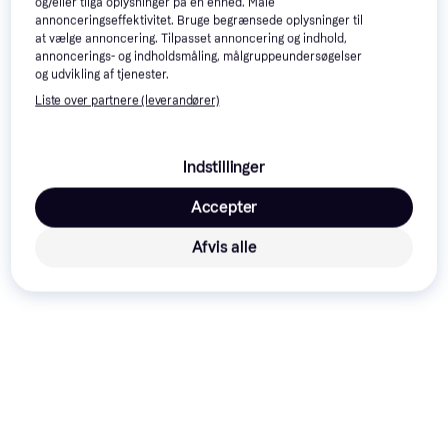
og/eller tilgå oplysninger på en enhed. Måle
200+
200+
annonceringseffektivitet. Bruge begrænsede oplysninger til
at vælge annoncering. Tilpasset annoncering og indhold,
annoncerings- og indholdsmåling, målgruppeundersøgelser
og udvikling af tjenester.
Liste over partnere (leverandører)
Indstillinger
Microsoft Xbox Elite
4.3
Wireless Controller
Nintendo Switch Joy-
4.6
Accepter
Trådløs Gamepad til PC, Xbox One,
Series 2 - Black
Con Pair - Red/Blue
Xbox Series X
Trådløs Gamepad til Nintendo
Afvis alle
1.068 kr.
515 kr.
Switch
Eller 3 betalinger af 356 kr.
9+ butikker
9+ butikker