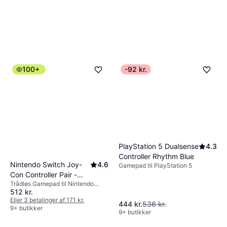
100+
-92 kr.
PlayStation 5 Dualsense
4.3
Controller Rhythm Blue
Nintendo Switch Joy-
4.6
Gamepad til PlayStation 5
Con Controller Pair -
Trådløs Gamepad til Nintendo
Neon Green/Neon Pink
512 kr.
Switch
Eller 3 betalinger af 171 kr.
444 kr.
536 kr.
9+ butikker
9+ butikker