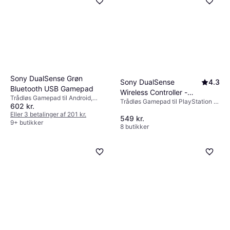
Sony DualSense Grøn
Sony DualSense
4.3
Bluetooth USB Gamepad
Wireless Controller -
Trådløs Gamepad til Android,
Trådløs Gamepad til PlayStation 4,
Chroma Teal
602 kr.
PlayStation 5, Mac, PC, iOS
PlayStation 5, Mac, PC
Eller 3 betalinger af 201 kr.
549 kr.
9+ butikker
8 butikker