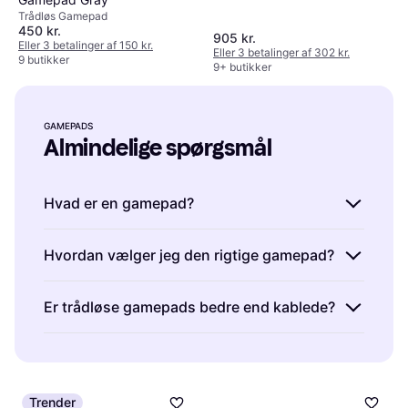
Trådløs Gamepad
450 kr.
905 kr.
Eller 3 betalinger af 150 kr.
Eller 3 betalinger af 302 kr.
9 butikker
9+ butikker
GAMEPADS
Almindelige spørgsmål
Hvad er en gamepad?
En gamepad er en håndholdt controller til spil,
Hvordan vælger jeg den rigtige gamepad?
der giver dig mulighed for at styre spil ved
hjælp af knapper og joysticks. Gamepads
For at vælge den rigtige gamepad skal du
Er trådløse gamepads bedre end kablede?
bruges ofte til konsolspil, men kan også
overveje kompatibilitet med din enhed,
forbindes til pc'er.
ergonomisk design og funktioner som trådløs
Trådløse gamepads giver større
forbindelse eller vibration. Tænk over, hvilke
bevægelsesfrihed uden kabler, mens kablede
spil du spiller mest, da nogle gamepads er
modeller ofte har lavere latency. Valget
Trender
bedre egnet til bestemte genrer.