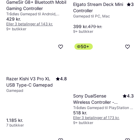
GameSir G8+ Bluetooth Mobil
Elgato Stream Deck Mini
3
Gaming Controller
Controller
Trådløs Gamepad til Android,
Gamepad til PC, Mac
429 kr.
Nintendo Switch, PC, iOS
Eller 3 betalinger af 143 kr.
399 kr.
479 kr.
9+ butikker
9+ butikker
50+
Razer Kishi V3 Pro XL
4.8
USB Type-C Gamepad
Gamepad
Sony DualSense
4.3
Wireless Controller -
Trådløs Gamepad til PlayStation 4,
Chroma Pearl
518 kr.
PC, iOS, Android, PlayStation 5,
Mac, Windows
Eller 3 betalinger af 173 kr.
1.185 kr.
9+ butikker
7 butikker