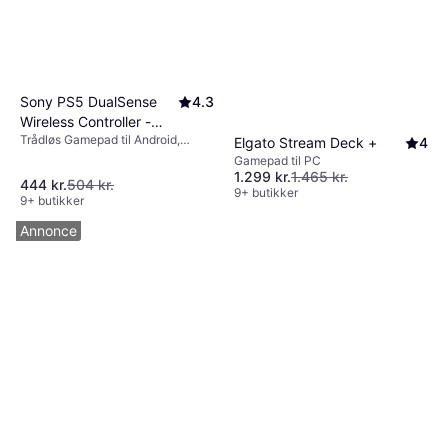
Sony PS5 DualSense
4.3
Wireless Controller -
Trådløs Gamepad til Android,
Starlight Blue
Elgato Stream Deck +
4
PlayStation 5, Mac, PC, iOS
Gamepad til PC
1.299 kr.
1.465 kr.
444 kr.
504 kr.
9+ butikker
9+ butikker
Annonce