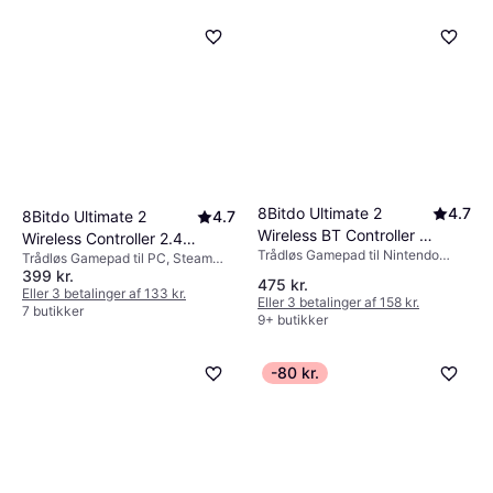
8Bitdo Ultimate 2
4.7
8Bitdo Ultimate 2
4.7
Wireless BT Controller -
Wireless Controller 2.4G
Trådløs Gamepad til Nintendo
Black
Trådløs Gamepad til PC, Steam
- Black
Switch
399 kr.
Deck
475 kr.
Eller 3 betalinger af 133 kr.
Eller 3 betalinger af 158 kr.
7 butikker
9+ butikker
-80 kr.