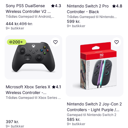
Sony PS5 DualSense
4.3
Nintendo Switch 2 Pro
4.8
Wireless Controller V2 -
Controller - Black
Trådløs Gamepad til Android,
White/Black
Trådløs Gamepad til Nintendo
PlayStation 5, Mac, PC,
599 kr.
Switch 2
444 kr.
496 kr.
Mobiltelefon, Windows, iOS
9+ butikker
9+ butikker
200+
Microsoft Xbox Series X
4.1
Wireless Controller -
Trådløs Gamepad til Xbox Series X,
Black
PC, Xbox One
Nintendo Switch 2 Joy-Con 2
Controllers - Light Purple /
Gamepad til Nintendo Switch 2
Light Green
585 kr.
397 kr.
9+ butikker
9+ butikker