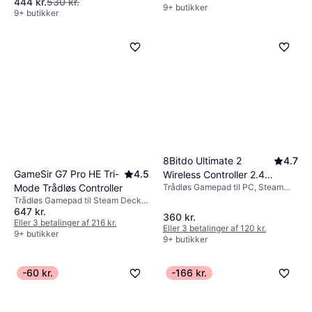
444 kr.
530 kr.
9+ butikker
9+ butikker
8Bitdo Ultimate 2
4.7
GameSir G7 Pro HE Tri-
4.5
Wireless Controller 2.4G
Trådløs Gamepad til PC, Steam
Mode Trådløs Controller
- Purple
Deck
Trådløs Gamepad til Steam Deck,
647 kr.
Xbox One, Xbox Series S, Android,
360 kr.
Xbox Series X, PC
Eller 3 betalinger af 216 kr.
Eller 3 betalinger af 120 kr.
9+ butikker
9+ butikker
-60 kr.
-166 kr.