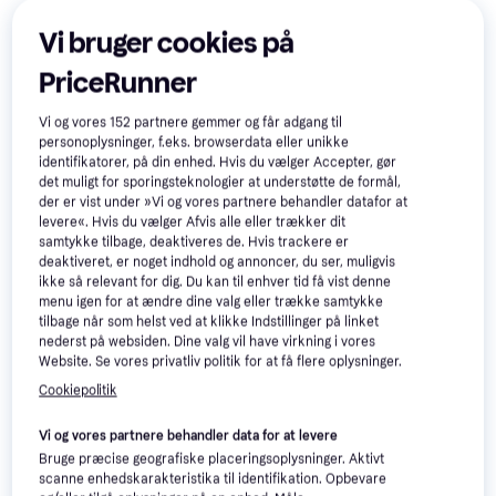
969 kr.
9+ butikker
9+ butikker
Vi bruger cookies på
PriceRunner
500+
50+
Vi og vores
152
partnere gemmer og får adgang til
personoplysninger, f.eks. browserdata eller unikke
identifikatorer, på din enhed. Hvis du vælger Accepter, gør
det muligt for sporingsteknologier at understøtte de formål,
der er vist under »Vi og vores partnere behandler datafor at
levere«. Hvis du vælger Afvis alle eller trækker dit
samtykke tilbage, deaktiveres de. Hvis trackere er
Sony PS5 DualSense
4.3
deaktiveret, er noget indhold og annoncer, du ser, muligvis
Wireless Controller –
ikke så relevant for dig. Du kan til enhver tid få vist denne
Trådløs Gamepad til PC, iOS,
Midnight Black
menu igen for at ændre dine valg eller trække samtykke
Android, PlayStation 5, Mac,
tilbage når som helst ved at klikke Indstillinger på linket
Mobiltelefon
nederst på websiden. Dine valg vil have virkning i vores
Nintendo Switch 2 Joy-Con 2
Website. Se vores privatliv politik for at få flere oplysninger.
Controllers - Light Blue/Light
Cookiepolitik
Gamepad til Nintendo Switch 2
Red
582 kr.
516 kr.
Eller 3 betalinger af 194 kr.
Vi og vores partnere behandler data for at levere
Eller 3 betalinger af 172 kr.
9+ butikker
Bruge præcise geografiske placeringsoplysninger. Aktivt
9+ butikker
scanne enhedskarakteristika til identifikation. Opbevare