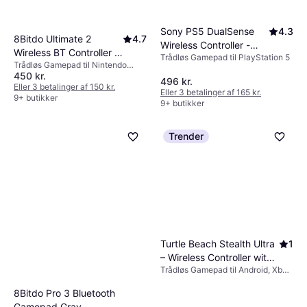
Sony PS5 DualSense
4.3
8Bitdo Ultimate 2
4.7
Wireless Controller -
Wireless BT Controller -
Trådløs Gamepad til PlayStation 5
Galactic Purple
Trådløs Gamepad til Nintendo
White
450 kr.
Switch
496 kr.
Eller 3 betalinger af 150 kr.
Eller 3 betalinger af 165 kr.
9+ butikker
9+ butikker
Trender
Turtle Beach Stealth Ultra
1
– Wireless Controller with
Trådløs Gamepad til Android, Xbox
Rapid Charge Dock
Series S, Xbox One, Windows,
Xbox Series X
8Bitdo Pro 3 Bluetooth
Gamepad Gray