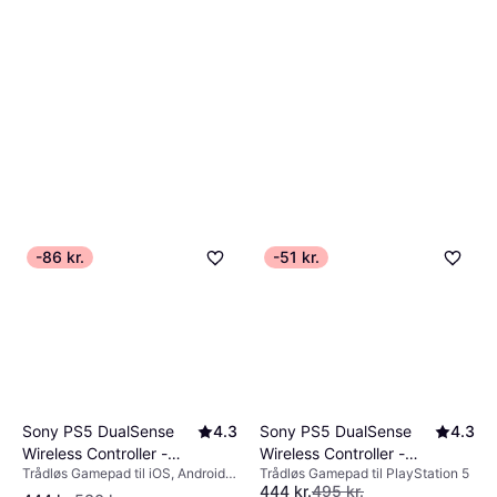
-86 kr.
-51 kr.
Sony PS5 DualSense
4.3
Sony PS5 DualSense
4.3
Wireless Controller -
Wireless Controller -
Trådløs Gamepad til iOS, Android,
Trådløs Gamepad til PlayStation 5
Grey Camouflage
Cosmic Red
444 kr.
495 kr.
PlayStation 5, Mac, Windows