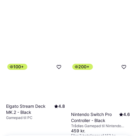
100+
200+
Elgato Stream Deck
4.8
MK.2 - Black
Nintendo Switch Pro
4.6
Gamepad til PC
Controller - Black
Trådløs Gamepad til Nintendo
459 kr.
Switch
Eller 3 betalinger af 153 kr.