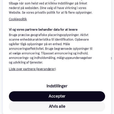
tilbage når som helst ved at klikke Indstillinger på linket
nederst på websiden. Dine valg vil have virkning i vores
Website. Se vores privatliv politik for at få flere oplysninger.
Cookiepolitik
Vi og vores partnere behandler data for at levere
Bruge præcise geografiske placeringsoplysninger. Aktivt
8Bitdo Lite 2
scanne enhedskarakteristika til identifikation. Opbevare
Nacon Wired
3.9
Nacon Pro Compact
og/eller tilgå oplysninger på en enhed. Måle
Bluetooth
Illuminated
Controller (Xbox X,
annonceringseffektivitet. Bruge begrænsede oplysninger til
Gamepad -
Compact
Xbox One/PC) - White
288 kr.
176 kr.
193 kr.
at vælge annoncering. Tilpasset annoncering og indhold,
Turquoise
Controller - Grøn
Eller 3 betalinger af 96 kr.
Eller 3 betalinger af 59 kr.
Eller 3 betalinger 
annoncerings- og indholdsmåling, målgruppeundersøgelser
og udvikling af tjenester.
Liste over partnere (leverandører)
Anmeldelser
Indstillinger
Accepter
Afvis alle