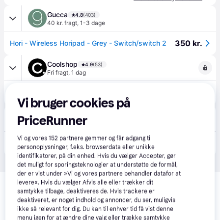
Gucca
4.8
(403)
40 kr. fragt
,
1-3 dage
350 kr.
Hori - Wireless Horipad - Grey - Switch/switch 2
Coolshop
4.9
(53)
Fri fragt
,
1 dag
449 kr.
HORI - Wireless HORIPAD - Grey - Switch/Switch 2 - Prismatch
Eller 3 betalinger af 150 kr.
Vi bruger cookies på
Geekd
4.5
(31)
PriceRunner
Bestillingsvare
399 kr.
Vi og vores
152
partnere gemmer og får adgang til
HORI Trådløs HORIPAD – Grå til Switch og Switch 2 Controller - Forventet levering: 7 hverdage
personoplysninger, f.eks. browserdata eller unikke
Eller 3 betalinger af 133 kr.
identifikatorer, på din enhed. Hvis du vælger Accepter, gør
det muligt for sporingsteknologier at understøtte de formål,
der er vist under »Vi og vores partnere behandler datafor at
Relaterede produkter
levere«. Hvis du vælger Afvis alle eller trækker dit
samtykke tilbage, deaktiveres de. Hvis trackere er
Se vores forslag til andre produkter, der matcher dine 
deaktiveret, er noget indhold og annoncer, du ser, muligvis
interesser.
Vis alle
ikke så relevant for dig. Du kan til enhver tid få vist denne
menu igen for at ændre dine valg eller trække samtykke