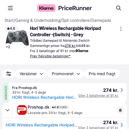
Start
/
Gaming & Underholdning
/
Spil controllere
/
Gamepads
Hori Wireless Rechargable Horipad 
4,6
Controller -(Switch) - Grey
Trådløs Gamepad til Nintendo Switch
Sammenlign priser fra
274 kr.
til
449 kr.
+
2
Fra 3 betalinger af 91 kr. med
Prøv fleksible betalinger*
Versioner
Promoveret
Pris med fragt
Fra Proshop.dk
ANNONCE
274 kr.
39 kr. fragt
,
4-5 dage
Eller 3 betalinger af 91 kr.
HORI Wireless Rechargable Horipad - Grey - Wireless Controller - Nintendo Switch
Proshop.dk
4.8
(1280)
·
Laveste pris
39 kr. fragt
,
4-5 dage
274 kr.
HORI Wireless Rechargable Horipad - Grey - Wireless Controller - Nintendo Switch
Eller 3 betalinger af 91 kr.