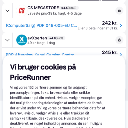
CS MEGASTORE
4.5
(1863)
·
Laveste pris
39 kr. fragt
,
4-5 dage
242 kr.
(ComputerSalg) PDP 049-005-EU Controller Xbox Series X Transparent
Eller 3 betalinger af 81 kr.
avXperten
4.8
(429)
49 kr. fragt
,
1 dag
245 kr.
PDP Afterglow Kabel Gaming Controller Xbox Series X
Eller 3 betalinger af 82 kr.
Vi bruger cookies på
Coolshop
4.9
(54)
39 kr. fragt
,
1 dag
PriceRunner
259 kr.
Afterglow PRISMATIC Wired Controller Xbox Series X - Klar til levering - Prismatch
Eller 3 betalinger af 86 kr.
Vi og vores
152
partnere gemmer og får adgang til
personoplysninger, f.eks. browserdata eller unikke
identifikatorer, på din enhed. Hvis du vælger Accepter, gør
Relaterede produkter
det muligt for sporingsteknologier at understøtte de formål,
der er vist under »Vi og vores partnere behandler datafor at
levere«. Hvis du vælger Afvis alle eller trækker dit
Se vores forslag til andre produkter, der matcher dine 
samtykke tilbage, deaktiveres de. Hvis trackere er
interesser.
Vis alle
deaktiveret, er noget indhold og annoncer, du ser, muligvis