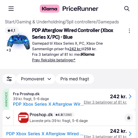
Start
/
Gaming & Underholdning
/
Spil controllere
/
Gamepads
PDP Afterglow Wired Controller (Xbox 
4,1
Series X/PC) - Blue
Gamepad til Xbox Series X, PC, Xbox One
Sammenlign priser fra
242 kr.
til
259 kr.
+
3
Fra 3 betalinger af 81 kr. med
Prøv fleksible betalinger*
Promoveret
Pris med fragt
Fra Proshop.dk
ANNONCE
242 kr.
39 kr. fragt
,
5-6 dage
Eller 3 betalinger af 81 kr.
PDP Xbox Series X Afterglow Wired Controller - Wired Controller - Microsoft Xbox One
Proshop.dk
4.8
(1286)
·
Laveste pris
39 kr. fragt
,
5-6 dage
242 kr.
PDP Xbox Series X Afterglow Wired Controller - Wired Controller - Microsoft Xbox One
Eller 3 betalinger af 81 kr.