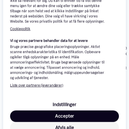
ikke så relevant for dig. Du kan til enhver tid få vist denne
menu igen for at ændre dine valg eller trække samtykke
Trender
Trender
tilbage når som helst ved at klikke Indstillinger på linket
nederst på websiden. Dine valg vil have virkning i vores
Website. Se vores privatliv politik for at få flere oplysninger.
Cookiepolitik
Vi og vores partnere behandler data for at levere
Bruge præcise geografiske placeringsoplysninger. Aktivt
Nacon Pro Co
Nacon Xbox Pro
GameSir G7 SE Wired
scanne enhedskarakteristika til identifikation. Opbevare
Controller - Sor
Compact Controller -
Controller - Blue
og/eller tilgå oplysninger på en enhed. Måle
Urban Camo
329 kr.
179 kr.
186 kr.
annonceringseffektivitet. Bruge begrænsede oplysninger til
Eller 3 betalinger af 110 kr.
Eller 3 betalinger af 60 kr.
Eller 3 betalinger 
at vælge annoncering. Tilpasset annoncering og indhold,
annoncerings- og indholdsmåling, målgruppeundersøgelser
og udvikling af tjenester.
Anmeldelser
Liste over partnere (leverandører)
Indstillinger
Accepter
Afvis alle