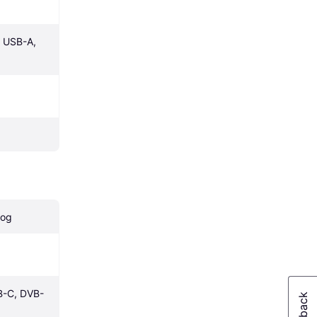
 USB-A, 
log
B-C, DVB-