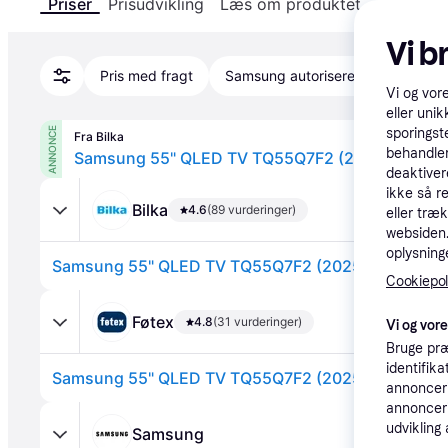
Priser
Prisudvikling
Læs om produktet
Specifika
Vi b
Pris med fragt
Samsung autoriseret
Vi og vor
eller unik
ANNONCE
sporingst
Fra Bilka
behandler
Samsung 55" QLED TV TQ55Q7F2 (2025)
deaktiver
ikke så r
Bilka
4.6
(89 vurderinger)
eller træ
websiden. 
oplysninge
Samsung 55" QLED TV TQ55Q7F2 (2025)
Cookiepoli
Føtex
4.8
(31 vurderinger)
Vi og vor
Bruge præ
identifik
Samsung 55" QLED TV TQ55Q7F2 (2025) (På lager i 
annonceri
annonceri
udvikling 
Samsung