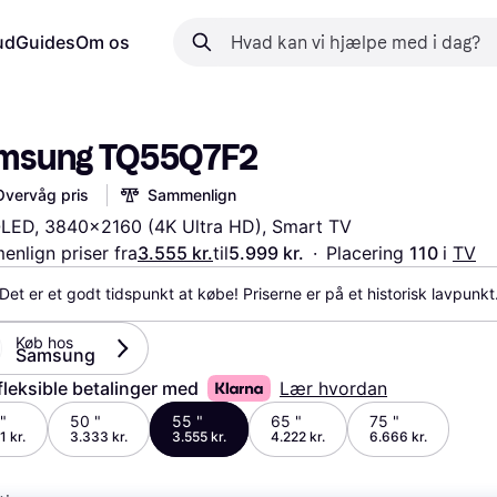
ud
Guides
Om os
msung TQ55Q7F2
Overvåg pris
Sammenlign
LED, 3840x2160 (4K Ultra HD), Smart TV
nlign priser fra
3.555 kr.
til
5.999 kr.
·
Placering 
110 
i 
TV
Det er et godt tidspunkt at købe! Priserne er på et historisk lavpunkt
Køb hos 
Samsung
fleksible betalinger med
Lær hvordan
"
50 "
55 "
65 "
75 "
1 kr.
3.333 kr.
3.555 kr.
4.222 kr.
6.666 kr.