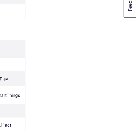
rPlay
Samsung SmartThings 
.11ac)