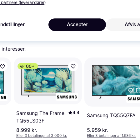
 partnere (leverandører)
5.99
195 kr. fragt
,
2-3 dage
Eller 2.0
Indstillinger
Accepter
Afvis a
 interesser.
100+
4.4
Samsung The Frame
Samsung TQ55Q7FA
TQ55LS03F
8.999 kr.
5.959 kr.
Eller 3 betalinger af 3.000 kr.
Eller 3 betalinger af 1.986 kr.