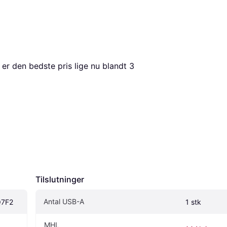
 er den bedste pris lige nu blandt 
3
Tilslutninger
Antal USB-A
Q7F2
1 stk
MHL