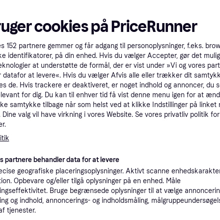
tioner
ruger cookies på PriceRunner
Pro
es
152
partnere gemmer og får adgang til personoplysninger, f.eks. bro
ke identifikatorer, på din enhed. Hvis du vælger Accepter, gør det mulig
eknologier at understøtte de formål, der er vist under »Vi og vores par
3.5
5.999 kr.
189 kr. fragt
,
3 dage
 datafor at levere«. Hvis du vælger Afvis alle eller trækker dit samtykk
es de. Hvis trackere er deaktiveret, er noget indhold og annoncer, du se
elevant for dig. Du kan til enhver tid få vist denne menu igen for at ænd
Samsung autoriseret
Købsgaranti
Gyldig ind
kke samtykke tilbage når som helst ved at klikke Indstillinger på linket
Dine valg vil have virkning i vores Website. Se vores privatliv politik for
r.
3.55
·
5.999 kr.
Laveste pris
189 kr. fragt
,
3 dage
tik
Samsung autoriseret
Købsgaranti
Gyldig ind
es partnere behandler data for at levere
cise geografiske placeringsoplysninger. Aktivt scanne enhedskarakteri
ation. Opbevare og/eller tilgå oplysninger på en enhed. Måle
3.55
butik)
·
5.999 kr.
Laveste pris
189 kr. fragt
,
3 dage
ngseffektivitet. Bruge begrænsede oplysninger til at vælge annoncering
ng og indhold, annoncerings- og indholdsmåling, målgruppeundersøgel
af tjenester.
Samsung a