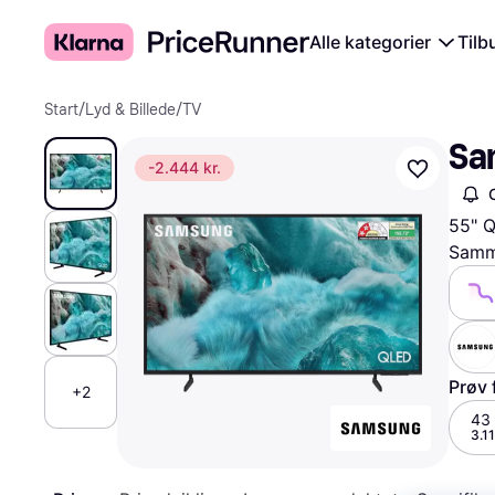
Alle kategorier
Tilb
Start
/
Lyd & Billede
/
TV
Sa
-2.444 kr.
55" Q
Samme
Prøv 
+2
43 
3.11