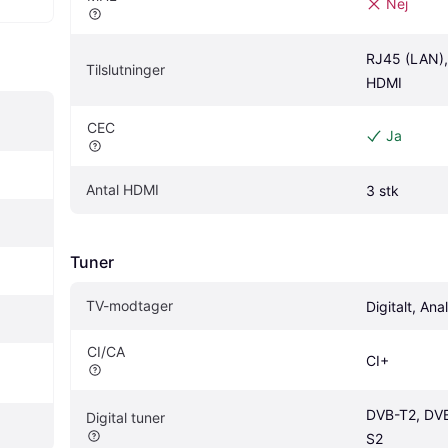
Nej
RJ45 (LAN),
Tilslutninger
HDMI
CEC 
Ja
Antal HDMI
3 stk
Tuner
TV-modtager
Digitalt, Ana
CI/CA
CI+
DVB-T2, DV
Digital tuner
S2