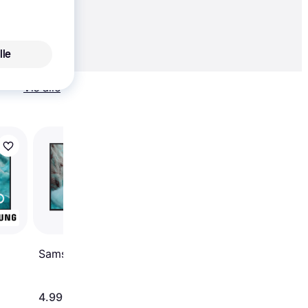
9 kr.
00 kr./md.
lle
Vis alle
Samsung TQ85Q7FA
4.6
Samsung TQ43Q7FA
4.999 kr.
8.999 kr.