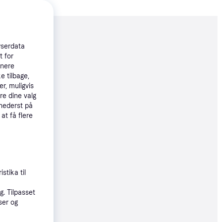
moveret
wserdata
t for
tnere
55 kr.
e tilbage,
r, muligvis
re dine valg
til 14. aug.
 nederst på
 at få flere
5 kr.
til 14. aug.
stika til
5 kr.
. Tilpasset
ser og
utoriseret