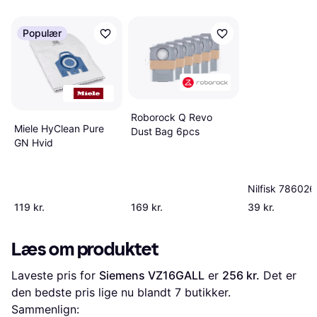
Populær
Roborock Q Revo
Miele HyClean Pure
Dust Bag 6pcs
GN Hvid
Nilfisk 78602
119 kr.
169 kr.
39 kr.
Læs om produktet
Laveste pris for 
Siemens VZ16GALL
 er 
256 kr.
 Det er 
den bedste pris lige nu blandt 
7
 butikker.
Sammenlign: