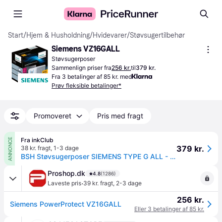
Start
/
Hjem & Husholdning
/
Hvidevarer
/
Støvsugertilbehør
Siemens VZ16GALL
Støvsugerposer
Sammenlign priser fra
256 kr.
til
379 kr.
Fra 3 betalinger af 85 kr. med
Prøv fleksible betalinger*
Promoveret
Pris med fragt
Fra inkClub
ANNONCE
379 kr.
38 kr. fragt
,
1-3 dage
BSH Støvsugerposer SIEMENS TYPE G ALL - 16stk. VZ16GALL Modsvarer: N/A
Proshop.dk
4.8
(1286)
·
Laveste pris
39 kr. fragt
,
2-3 dage
256 kr.
Siemens PowerProtect VZ16GALL
Eller 3 betalinger af 85 kr.