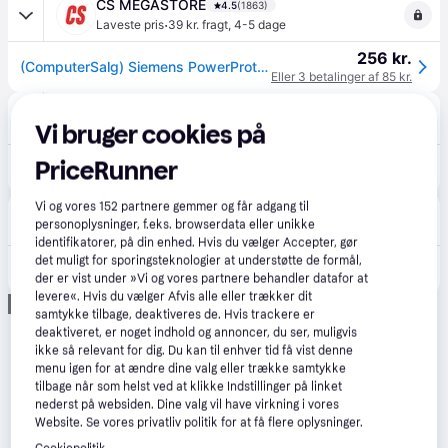
CS MEGASTORE
4.5
(1863)
·
Laveste pris
39 kr. fragt
,
4-5 dage
256 kr.
(ComputerSalg) Siemens PowerProtect VZ16GALL - Pose - til støvsugere (pakke med 16) - for Q5.0 allergy Z7.0 allergyPlus Z7.0 family allergyPlus
Eller 3 betalinger af 85 kr.
inkClub
4.1
(46)
Vi bruger cookies på
38 kr. fragt
,
1-3 dage
PriceRunner
379 kr.
BSH Støvsugerposer SIEMENS TYPE G ALL - 16stk. VZ16GALL Modsvarer: N/A
Vi og vores
152
partnere gemmer og får adgang til
Inky
personoplysninger, f.eks. browserdata eller unikke
38 kr. fragt
,
3-10 dage
identifikatorer, på din enhed. Hvis du vælger Accepter, gør
det muligt for sporingsteknologier at understøtte de formål,
379 kr.
BSH Støvsugerposer SIEMENS TYPE G ALL - 16stk. VZ16GALL
der er vist under »Vi og vores partnere behandler datafor at
levere«. Hvis du vælger Afvis alle eller trækker dit
Annonce
samtykke tilbage, deaktiveres de. Hvis trackere er
deaktiveret, er noget indhold og annoncer, du ser, muligvis
ikke så relevant for dig. Du kan til enhver tid få vist denne
menu igen for at ændre dine valg eller trække samtykke
tilbage når som helst ved at klikke Indstillinger på linket
nederst på websiden. Dine valg vil have virkning i vores
Website. Se vores privatliv politik for at få flere oplysninger.