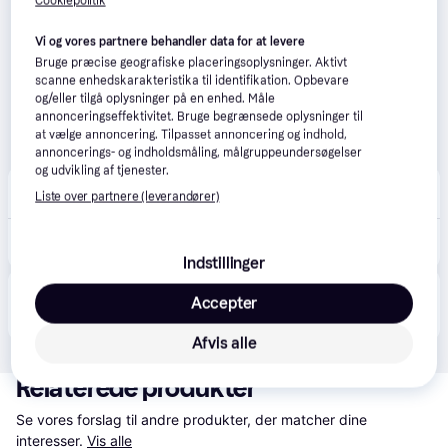
Cookiepolitik
Vi og vores partnere behandler data for at levere
Bruge præcise geografiske placeringsoplysninger. Aktivt
scanne enhedskarakteristika til identifikation. Opbevare
og/eller tilgå oplysninger på en enhed. Måle
annonceringseffektivitet. Bruge begrænsede oplysninger til
at vælge annoncering. Tilpasset annoncering og indhold,
annoncerings- og indholdsmåling, målgruppeundersøgelser
og udvikling af tjenester.
CompuMail
4.7
(1204)
Liste over partnere (leverandører)
Bestillingsvare
359 kr.
Siemens PowerProtect VZ16GALL Støvsuger Pose --> På fjernlager, levevering hos dig 20-08-2026
Eller 3 betalinger af 120 kr.
Indstillinger
Produktet fås også hos 
1
butik
, som ikke er betalende 
Accepter
Vis alle
kunde i denne kategori.
Afvis alle
Relaterede produkter
Se vores forslag til andre produkter, der matcher dine 
interesser.
Vis alle