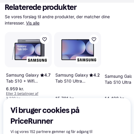
Relaterede produkter
Se vores forslag til andre produkter, der matcher dine 
interesser.
Vis alle
Samsung Galaxy
4.2
Samsung Galaxy
4.7
Samsung Gala
Tab S10 Ultra
Tab S10 + Wifi
Tab S10 Ultra
Wi-Fi 12GB
256GB Grey
Wi-Fi 16GB 1T
6.959 kr.
512GB 14.6"
Eller 3 betalinger af
14.6" Grey
15.701 kr.
14.498 kr.
2.320 kr.
Moonstone Grey
Vi bruger cookies på
Anmeldelser
PriceRunner
Vi og vores
152
partnere gemmer og får adgang til