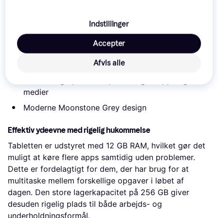
Skærmens høje opløsning sikrer skarphed og
detaljerigdom, hvilket gør denne tablet velegnet til
Indstillinger
både streaming af film og arbejde med dokumenter.
Accepter
Stor 14,6-tommer skærm forbedrer den visuelle
Afvis alle
oplevelse
256 GB lagerplads til opbevaring af apps og
medier
Moderne Moonstone Grey design
Effektiv ydeevne med rigelig hukommelse
Tabletten er udstyret med 12 GB RAM, hvilket gør det
muligt at køre flere apps samtidig uden problemer.
Dette er fordelagtigt for dem, der har brug for at
multitaske mellem forskellige opgaver i løbet af
dagen. Den store lagerkapacitet på 256 GB giver
desuden rigelig plads til både arbejds- og
underholdningsformål.