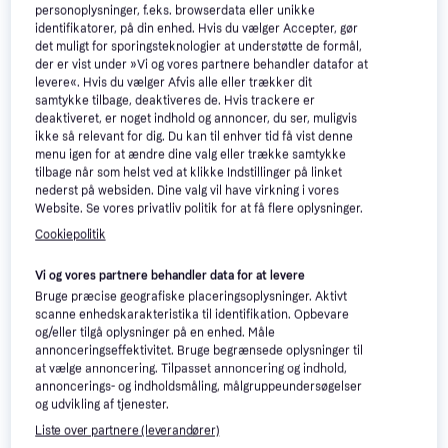
personoplysninger, f.eks. browserdata eller unikke
identifikatorer, på din enhed. Hvis du vælger Accepter, gør
det muligt for sporingsteknologier at understøtte de formål,
der er vist under »Vi og vores partnere behandler datafor at
levere«. Hvis du vælger Afvis alle eller trækker dit
samtykke tilbage, deaktiveres de. Hvis trackere er
deaktiveret, er noget indhold og annoncer, du ser, muligvis
ikke så relevant for dig. Du kan til enhver tid få vist denne
menu igen for at ændre dine valg eller trække samtykke
tilbage når som helst ved at klikke Indstillinger på linket
nederst på websiden. Dine valg vil have virkning i vores
Website. Se vores privatliv politik for at få flere oplysninger.
Læs om produktet
Cookiepolitik
Laveste pris for 
Samsung Galaxy Tab S10 Ultra Wi-Fi 
Vi og vores partnere behandler data for at levere
12GB 256GB 14.6" ‎Moonstone Grey
 er 
8.000 kr.
 Det er 
Bruge præcise geografiske placeringsoplysninger. Aktivt
den bedste pris lige nu blandt 
5
 butikker.
scanne enhedskarakteristika til identifikation. Opbevare
og/eller tilgå oplysninger på en enhed. Måle
Samsung Galaxy Tab S10 Ultra Wi-Fi 12 GB 256 GB 14,6"
annonceringseffektivitet. Bruge begrænsede oplysninger til
Moonstone Grey – en alsidig tablet til hverdagsbrug
at vælge annoncering. Tilpasset annoncering og indhold,
annoncerings- og indholdsmåling, målgruppeundersøgelser
Samsung Galaxy Tab S10 Ultra præsenterer en
og udvikling af tjenester.
imponerende 14,6-tommer skærm, der giver mulighed
Liste over partnere (leverandører)
for at nyde indhold med klare og levende farver.