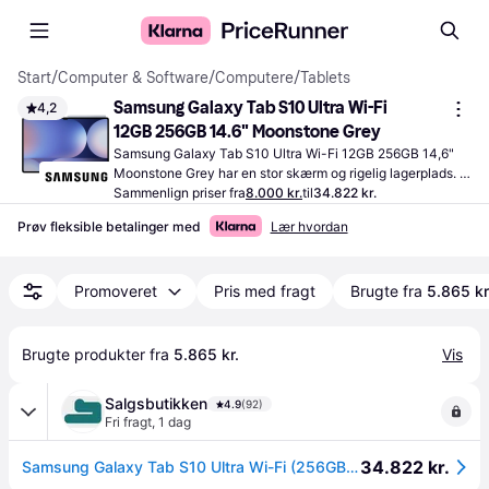
Start
/
Computer & Software
/
Computere
/
Tablets
Samsung Galaxy Tab S10 Ultra Wi-Fi 
4,2
12GB 256GB 14.6" ‎Moonstone Grey
Samsung Galaxy Tab S10 Ultra Wi-Fi 12GB 256GB 14,6" 
Moonstone Grey har en stor skærm og rigelig lagerplads. 
Oplev en smidig ydeevne med dens effektive processor.
Sammenlign priser fra
8.000 kr.
til
34.822 kr.
Prøv fleksible betalinger med
Lær hvordan
Promoveret
Pris med fragt
Brugte fra
5.865 kr
Brugte produkter fra 
5.865 kr.
Vis
Salgsbutikken
4.9
(92)
Fri fragt
,
1 dag
34.822 kr.
Samsung Galaxy Tab S10 Ultra Wi-Fi (256GB/Grey)