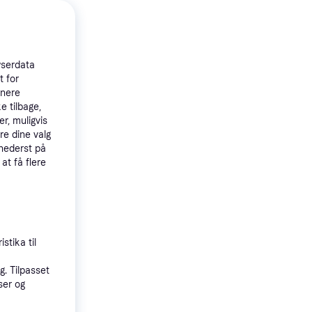
 produkter
wserdata
t for
tnere
e tilbage,
r, muligvis
re dine valg
 nederst på
4.2
 Tab
 at få flere
 12GB
y
stika til
. Tilpasset
ser og