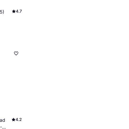
4.7
5)
4.2
Pad
-