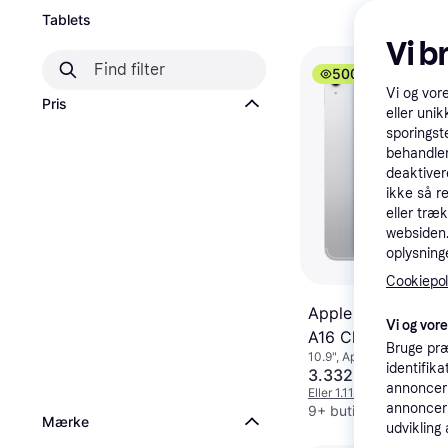
Tablets
Vi b
500+
Vi og vor
Pris
eller unik
sporingst
behandler
deaktiver
ikke så r
eller træ
websiden. 
oplysninge
Cookiepoli
Apple iPad (2025)
Vi og vor
A16 Chip Wi-Fi 1
Bruge præ
10.9", Apple iPadOS 18
Silver
identifik
3.332 kr.
annonceri
Eller 1.111 kr./md.
annonceri
9+ butikker
Mærke
udvikling 