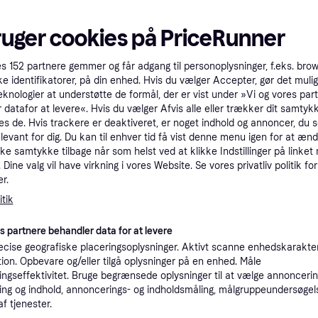
Sammenlign
ruger cookies på PriceRunner
200+
Sponsoreret
es
152
partnere gemmer og får adgang til personoplysninger, f.eks. bro
ke identifikatorer, på din enhed. Hvis du vælger Accepter, gør det mulig
eknologier at understøtte de formål, der er vist under »Vi og vores par
 datafor at levere«. Hvis du vælger Afvis alle eller trækker dit samtykk
es de. Hvis trackere er deaktiveret, er noget indhold og annoncer, du se
elevant for dig. Du kan til enhver tid få vist denne menu igen for at ænd
kke samtykke tilbage når som helst ved at klikke Indstillinger på linket
Samsung Galaxy
Dine valg vil have virkning i vores Website. Se vores privatliv politik for
r.
S10 Ultra Wi-Fi
256GB 14.6"
tik
‎Moonstone Gre
4.7
4.7
Apple iPad (2025)
es partnere behandler data for at levere
A16 Chip Wi-Fi 128GB
28GB
cise geografiske placeringsoplysninger. Aktivt scanne enhedskarakteri
11", Apple iPadOS 18
Blue
ation. Opbevare og/eller tilgå oplysninger på en enhed. Måle
ngseffektivitet. Bruge begrænsede oplysninger til at vælge annoncering
3.333 kr.
7.545 kr.
ng og indhold, annoncerings- og indholdsmåling, målgruppeundersøgel
9+ butikker
4 butikker
af tjenester.