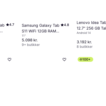
Lenovo Idea Tab
4.7
Tab
4.8
Samsung Galaxy Tab
12.7" 256 GB Ta
S11 WiFi 12GB RAM
Android 14
11"
128GB Grey
5.098 kr.
3.192 kr.
9+ butikker
8 butikker
100+