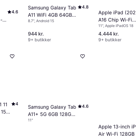
4.8
Samsung Galaxy Tab
4.6
Apple iPad (202
A11 WiFi 4GB 64GB
A16 Chip Wi-Fi
i-
8.7", Android 15
Grey
11", Apple iPadOS 18
256GB Silver
944 kr.
4.444 kr.
9+ butikker
9+ butikker
4
1 11
4.6
Samsung Galaxy Tab
 15
A11+ 5G 6GB 128GB
11"
Grey
Apple 13-inch i
Air Wi-Fi 128GB 