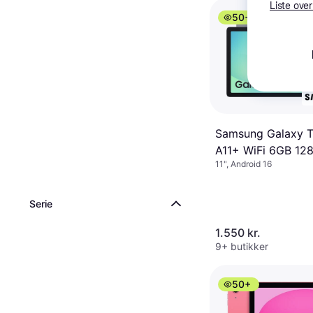
Liste over
50+
Samsung Galaxy 
A11+ WiFi 6GB 12
11", Android 16
Grey
Serie
1.550 kr.
9+ butikker
50+