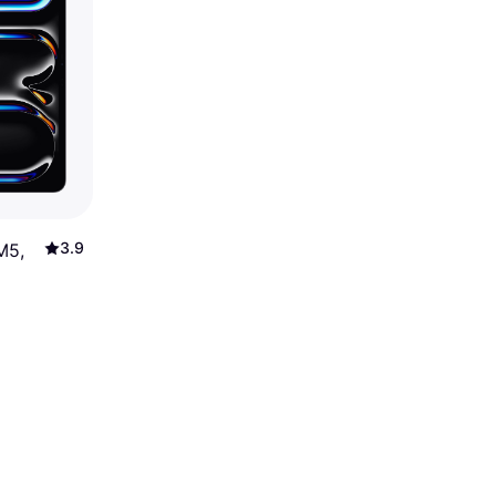
3.9
M5,
d
ck