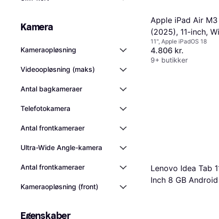
Apple iPad Air M3
Kamera
(2025), 11-inch, W
11", Apple iPadOS 18
Fi, 128GB, Space
Kameraopløsning
4.806 kr.
Grey
9+ butikker
Videoopløsning (maks)
Antal bagkameraer
Telefotokamera
Antal frontkameraer
Ultra-Wide Angle-kamera
Antal frontkameraer
Lenovo Idea Tab 1
Inch 8 GB Android
Kameraopløsning (front)
Grå
Egenskaber