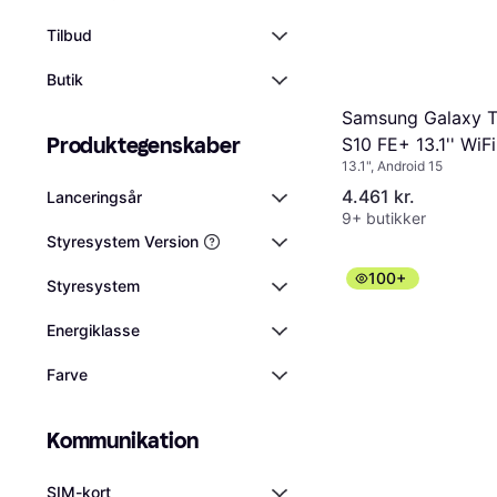
Tilbud
Butik
Samsung Galaxy 
Produktegenskaber
S10 FE+ 13.1'' WiFi
13.1", Android 15
8GB 128GB Grey
4.461 kr.
Lanceringsår
9+ butikker
Styresystem Version
100+
Styresystem
Energiklasse
Farve
Kommunikation
SIM-kort