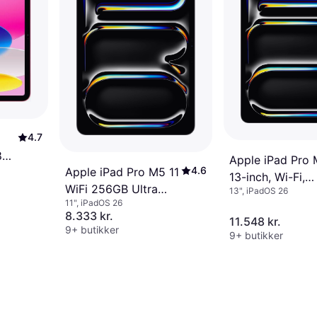
4.7
28GB
Apple iPad Pro 
4.6
Apple iPad Pro M5 11
13-inch, Wi-Fi,
WiFi 256GB Ultra
13", iPadOS 26
256GB, Standar
11", iPadOS 26
Retina XDR
Glass Space Bla
8.333 kr.
11.548 kr.
9+ butikker
9+ butikker