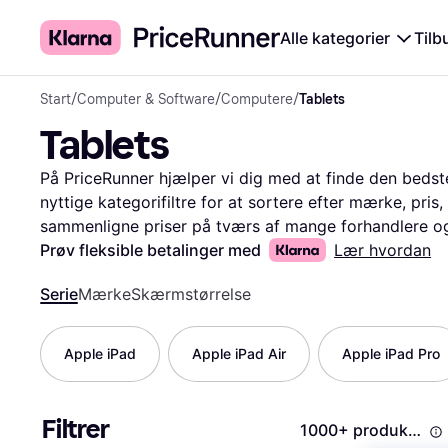
Alle kategorier
Tilb
Start
/
Computer & Software
/
Computere
/
Tablets
Tablets
På PriceRunner hjælper vi dig med at finde den bedste 
nyttige kategorifiltre for at sortere efter mærke, pris, 
sammenligne priser på tværs af mange forhandlere og 
bedre forståelse af produktets kvalitet og ydeevne. V
Prøv fleksible betalinger med
Lær hvordan
i det store udvalg af tablets, så du kan træffe den rig
Serie
Mærke
Skærmstørrelse
efter en tablet til arbejde, studier eller underholdnin
sikrer, at du får mest muligt ud af dit køb.
Mere om ta
Apple iPad
Apple iPad Air
Apple iPad Pro
Filtrer
1000+ produkter