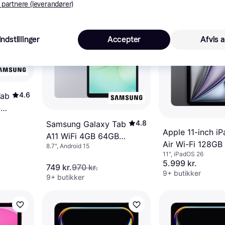
 partnere (leverandører)
-221 kr.
Indstillinger
Accepter
Afvis a
4.6
Tab
8GB
4.8
Samsung Galaxy Tab
Apple 11-inch iP
A11 WiFi 4GB 64GB
Air Wi-Fi 128GB 
8.7", Android 15
Silver
11", iPadOS 26
Space Gray (M4
5.999 kr.
749 kr.
970 kr.
9+ butikker
9+ butikker