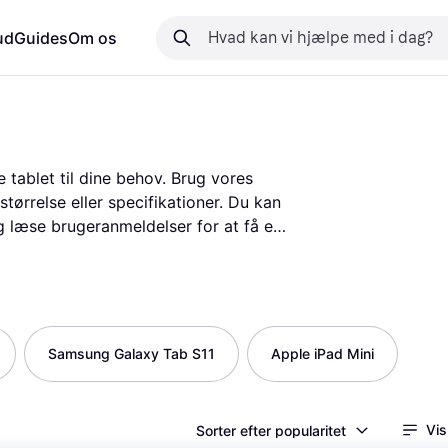
ud
Guides
Om os
tablet til dine behov. Brug vores 
størrelse eller specifikationer. Du kan 
læse brugeranmeldelser for at få en 
ores service gør det nemt at navigere 
tige beslutning. Uanset om du leder 
g, guider vi dig gennem processen og 
blets »
Samsung Galaxy Tab S11
Apple iPad Mini
Vis
Sorter efter popularitet