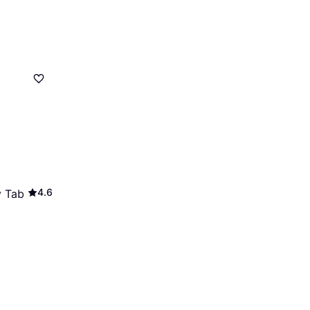
)
4.6
 Tab