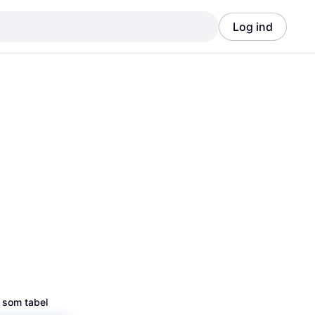
Log ind
Annonce
Annonce
 som tabel