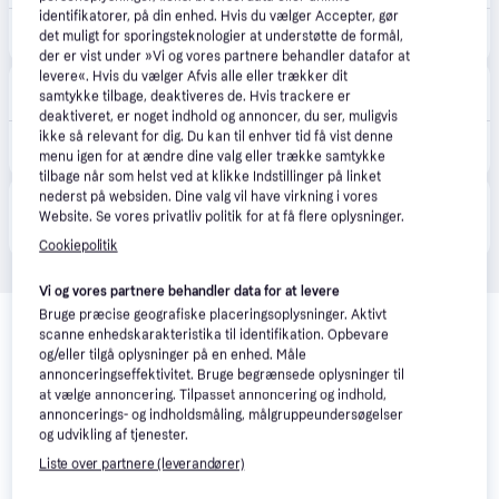
identifikatorer, på din enhed. Hvis du vælger Accepter, gør
9.646 kr.
Samsung S10 Ultra 5G, 256 GB, 37.1 cm (14.6"), 12 GB, Android 14, Grey
det muligt for sporingsteknologier at understøtte de formål,
der er vist under »Vi og vores partnere behandler datafor at
levere«. Hvis du vælger Afvis alle eller trækker dit
CompuMail
4.7
(1205)
samtykke tilbage, deaktiveres de. Hvis trackere er
Bestillingsvare
deaktiveret, er noget indhold og annoncer, du ser, muligvis
12.438 kr.
ikke så relevant for dig. Du kan til enhver tid få vist denne
Samsung Galaxy Tab S10 Ultra 14.6" 256GB 12GB --> På fjernlager, levevering hos dig 12-08-2026
menu igen for at ændre dine valg eller trække samtykke
Eller 3 betalinger af 4.146 kr.
tilbage når som helst ved at klikke Indstillinger på linket
nederst på websiden. Dine valg vil have virkning i vores
Produktet fås også hos 
1
butik
, som ikke er betalende 
Vis alle
Website. Se vores privatliv politik for at få flere oplysninger.
kunde i denne kategori.
Cookiepolitik
Vi og vores partnere behandler data for at levere
Relaterede produkter
Bruge præcise geografiske placeringsoplysninger. Aktivt
scanne enhedskarakteristika til identifikation. Opbevare
Se vores forslag til andre produkter, der matcher dine 
og/eller tilgå oplysninger på en enhed. Måle
interesser.
Vis alle
annonceringseffektivitet. Bruge begrænsede oplysninger til
at vælge annoncering. Tilpasset annoncering og indhold,
annoncerings- og indholdsmåling, målgruppeundersøgelser
Trender
og udvikling af tjenester.
Liste over partnere (leverandører)