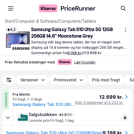
Start
/
Computer & Software
/
Computere
/
Tablets
Samsung Galaxy Tab S10 Ultra 5G 12GB 
4,2
256GB 14.6" Moonstone Grey
Samsung står bag denne tablet, der har et meget stort 
display på 14,6 tommer og har indbygget 256 GB meget 
generøs hukommelse. Tag skarpe, flotte billeder med et 
Sammenlign priser fra
9.198 kr.
til
13.659 kr.
bagkamera på 13 MP.
Prøv fleksible betalinger med
Lær hvordan
Versioner
Promoveret
Pris med fragt
Sa
Fra Merlin
ANNONCE
12.699 kr.
Fri fragt
,
1-2 dage
Eller 3 betalinger af 4.233 kr.
Samsung Galaxy Tab S10 Ultra 5G 256GB/12GB - Moonstone Grey
Salgsbutikken
4.9
(93)
·
Laveste pris
Fri fragt
,
1 dag
9.198 kr.
Samsung Galaxy Tab S10 Ultra 5G (256GB/Grey)