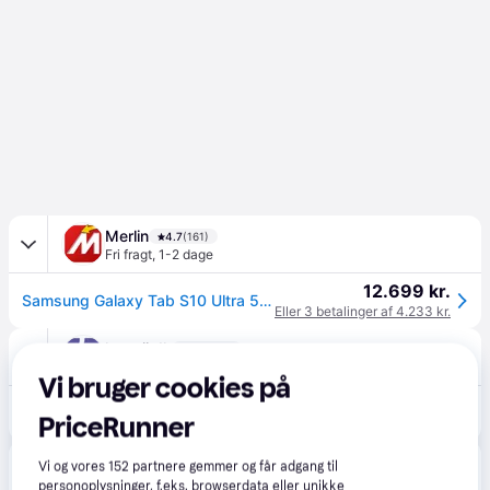
Merlin
4.7
(161)
Fri fragt
,
1-2 dage
12.699 kr.
Samsung Galaxy Tab S10 Ultra 5G 256GB/12GB - Moonstone Grey
Eller 3 betalinger af 4.233 kr.
happii.dk
4.7
(127)
Fri fragt
,
1-2 dage
Vi bruger cookies på
12.699 kr.
Samsung Galaxy Tab S10 Ultra 5G 256GB/12GB - Moonstone Grey
PriceRunner
Eller 3 betalinger af 4.233 kr.
WATTOO.DK
4.8
(56)
Vi og vores
152
partnere gemmer og får adgang til
Bestillingsvare
personoplysninger, f.eks. browserdata eller unikke