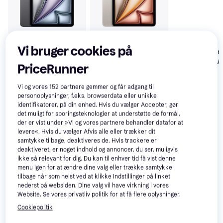
Vi bruger cookies på
Apple iPad Air
4.6
Apple iPad Air
Apple iPad Air
4.6
M3, 11-inch, Wi-
M3, 11-inch, W
M3, 11-inch, Wi-
PriceRunner
Fi+Cellular,
Fi+Cellular,
Fi+Cellular,
7.448 kr.
7.999 kr.
7.999 kr.
256GB Starlight
256GB Purple
256GB Space
Vi og vores
152
partnere gemmer og får adgang til
Grey
personoplysninger, f.eks. browserdata eller unikke
Anmeldelser
identifikatorer, på din enhed. Hvis du vælger Accepter, gør
det muligt for sporingsteknologier at understøtte de formål,
der er vist under »Vi og vores partnere behandler datafor at
levere«. Hvis du vælger Afvis alle eller trækker dit
samtykke tilbage, deaktiveres de. Hvis trackere er
deaktiveret, er noget indhold og annoncer, du ser, muligvis
ikke så relevant for dig. Du kan til enhver tid få vist denne
menu igen for at ændre dine valg eller trække samtykke
tilbage når som helst ved at klikke Indstillinger på linket
nederst på websiden. Dine valg vil have virkning i vores
Website. Se vores privatliv politik for at få flere oplysninger.
Cookiepolitik