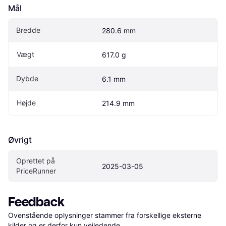
Mål
Bredde
280.6 mm
Vægt
617.0 g
Dybde
6.1 mm
Højde
214.9 mm
Øvrigt
Oprettet på 
2025-03-05
PriceRunner
Feedback
Ovenstående oplysninger stammer fra forskellige eksterne 
kilder og er derfor kun vejledende. 
