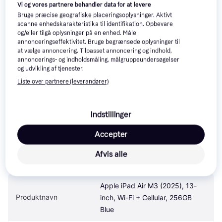
Vi og vores partnere behandler data for at levere
Bruge præcise geografiske placeringsoplysninger. Aktivt
Læs om produktet
scanne enhedskarakteristika til identifikation. Opbevare
og/eller tilgå oplysninger på en enhed. Måle
Laveste pris for 
Apple iPad Air M3 (2025), 13-inch, 
annonceringseffektivitet. Bruge begrænsede oplysninger til
at vælge annoncering. Tilpasset annoncering og indhold,
Wi-Fi + Cellular, 256GB Blue
 er 
-
 Det er den bedste 
annoncerings- og indholdsmåling, målgruppeundersøgelser
pris lige nu blandt 
3
 butikker.
og udvikling af tjenester.
Sammenlign:
Liste over partnere (leverandører)
Apple Tablets
Indstillinger
Specifikationer
Accepter
Afvis alle
Produkt
Apple iPad Air M3 (2025), 13-
Produktnavn
inch, Wi-Fi + Cellular, 256GB 
Blue