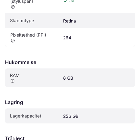
Ja
(styluspen)
Skærmtype
Retina
Pixeltæthed (PPI)
264
Hukommelse
RAM
8 GB
Lagring
Lagerkapacitet
256 GB
Trådløst