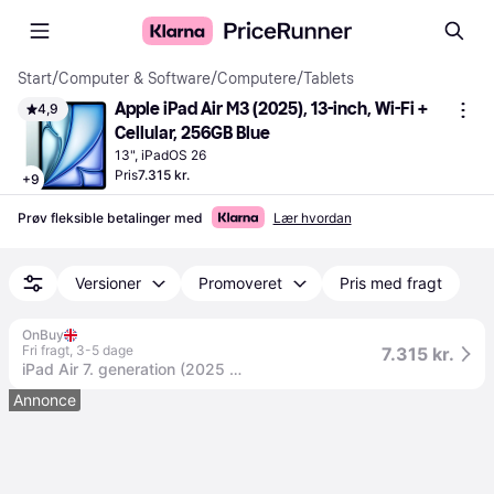
Start
/
Computer & Software
/
Computere
/
Tablets
Apple iPad Air M3 (2025), 13-inch, Wi-Fi + 
4,9
Cellular, 256GB Blue
13", iPadOS 26
Pris
7.315 kr.
+
9
Prøv fleksible betalinger med
Lær hvordan
Versioner
Promoveret
Pris med fragt
OnBuy
Fri fragt
,
3-5 dage
7.315 kr.
iPad Air 7. generation (2025 M3) 13-tommer Wi-Fi 256 GB Blå
Annonce