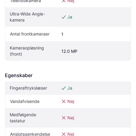
Telefotokamera
Nej
Ultra-Wide Angle-
Ja
kamera
Antal frontkameraer
1
Kameraopløsning 
12.0 MP
(front)
Egenskaber
Fingeraftrykslæser
Ja
Vandafvisende
Nej
Medfølgende 
Nej
tastatur
Ansigtsgenkendelse
Nej