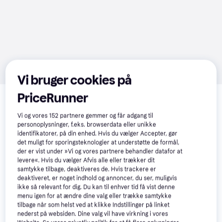
Vi bruger cookies på
Relaterede produkter
PriceRunner
Se vores forslag til andre produkter, der matcher dine 
Vi og vores
152
partnere gemmer og får adgang til
interesser.
Vis alle
personoplysninger, f.eks. browserdata eller unikke
identifikatorer, på din enhed. Hvis du vælger Accepter, gør
det muligt for sporingsteknologier at understøtte de formål,
-869 kr.
der er vist under »Vi og vores partnere behandler datafor at
levere«. Hvis du vælger Afvis alle eller trækker dit
samtykke tilbage, deaktiveres de. Hvis trackere er
deaktiveret, er noget indhold og annoncer, du ser, muligvis
ikke så relevant for dig. Du kan til enhver tid få vist denne
menu igen for at ændre dine valg eller trække samtykke
tilbage når som helst ved at klikke Indstillinger på linket
nederst på websiden. Dine valg vil have virkning i vores