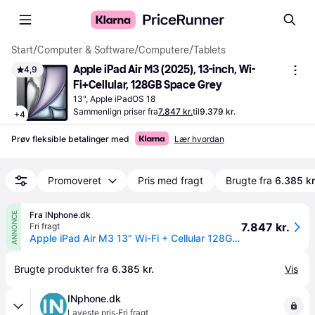
Start
/
Computer & Software
/
Computere
/
Tablets
Apple iPad Air M3 (2025), 13-inch, Wi-
4,9
Fi+Cellular, 128GB Space Grey
13", Apple iPadOS 18
Sammenlign priser fra
7.847 kr.
til
9.379 kr.
+
4
Prøv fleksible betalinger med
Lær hvordan
Promoveret
Pris med fragt
Brugte fra
6.385 kr
Fra INphone.dk
ANNONCE
7.847 kr.
Fri fragt
Apple iPad Air M3 13" Wi-Fi + Cellular 128GB - Space Grey
Brugte produkter fra 
6.385 kr.
Vis
INphone.dk
·
Laveste pris
Fri fragt