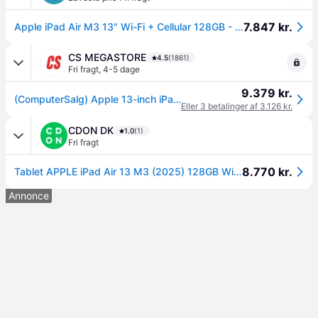
7.847 kr.
Apple iPad Air M3 13" Wi-Fi + Cellular 128GB - Space Grey
CS MEGASTORE
4.5
(1861)
Fri fragt
,
4-5 dage
9.379 kr.
(ComputerSalg) Apple 13-inch iPad Air M3 Wi-Fi + Cellular - Tablet - 128 GB - 13 IPS (2732 x 2048) - 3G, 4G, 5G - space grey
Eller 3 betalinger af 3.126 kr.
CDON DK
1.0
(1)
Fri fragt
8.770 kr.
Tablet APPLE iPad Air 13 M3 (2025) 128GB Wi-Fi + Cellular Stjerneskær
Annonce