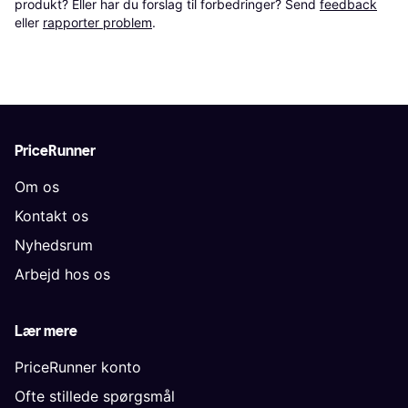
produkt? Eller har du forslag til forbedringer? Send 
feedback
eller 
rapporter problem
.
PriceRunner
Om os
Kontakt os
Nyhedsrum
Arbejd hos os
Lær mere
PriceRunner konto
Ofte stillede spørgsmål