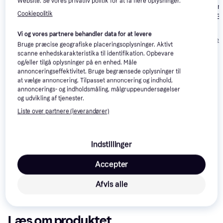
Website. Se vores privatliv politik for at få flere oplysninger.
Apple iPad Air
Apple iPad Air
4.6
Apple iPad Air
4.6
Cookiepolitik
M3 (2025), 13
M3 (2025), 11-
M3 (2025), 11-
inch, Wi-
inch, Wi-
inch, Wi-
5.699 kr.
7.052 kr.
Vi og vores partnere behandler data for at levere
Fi+Cellular,
Fi+Cellular,
Fi+Cellular,
Eller 3 betalinger af
Eller 3 betalinger 
Bruge præcise geografiske placeringsoplysninger. Aktivt
128GB Starligh
5.131 kr.
1.900 kr.
2.351 kr.
128GB, Space
128GB, Purple
scanne enhedskarakteristika til identifikation. Opbevare
Grey
og/eller tilgå oplysninger på en enhed. Måle
annonceringseffektivitet. Bruge begrænsede oplysninger til
Anmeldelser
at vælge annoncering. Tilpasset annoncering og indhold,
annoncerings- og indholdsmåling, målgruppeundersøgelser
og udvikling af tjenester.
Liste over partnere (leverandører)
Indstillinger
Accepter
Afvis alle
Læs om produktet