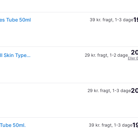
1
pes Tube 50ml
39 kr. fragt
,
1-3 dage
20
Beauté Pacifique Enriched Moisturizing Daycreme All Skin Types 50 ml
29 kr. fragt
,
1-2 dage
Eller 
20
29 kr. fragt
,
1-3 dage
1
 Tube 50ml.
39 kr. fragt
,
1-3 dage