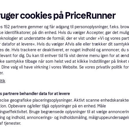
tioner
ruger cookies på PriceRunner
Pro
es
152
partnere gemmer og får adgang til personoplysninger, f.eks. bro
ke identifikatorer, på din enhed. Hvis du vælger Accepter, gør det mulig
eknologier at understøtte de formål, der er vist under »Vi og vores par
2
 datafor at levere«. Hvis du vælger Afvis alle eller trækker dit samtykk
15 kr. fragt
,
1-2 dage
es de. Hvis trackere er deaktiveret, er noget indhold og annoncer, du se
Eller
elevant for dig. Du kan til enhver tid få vist denne menu igen for at ænd
kke samtykke tilbage når som helst ved at klikke Indstillinger på linket
K
Dine valg vil have virkning i vores Website. Se vores privatliv politik for
r.
1
tik
Beauté Pacifique - Moisturizing Creme for All Skin Types 50 ml - Dagcreme - Klar til levering - Prismatch
·
Laveste pris
39 kr. fragt
,
1 dag
Eller 
es partnere behandler data for at levere
K
cise geografiske placeringsoplysninger. Aktivt scanne enhedskarakteri
ation. Opbevare og/eller tilgå oplysninger på en enhed. Måle
ngseffektivitet. Bruge begrænsede oplysninger til at vælge annoncering
1
dtyper (50 ml)
Fri fragt
,
1 dag
ng og indhold, annoncerings- og indholdsmåling, målgruppeundersøgel
af tjenester.