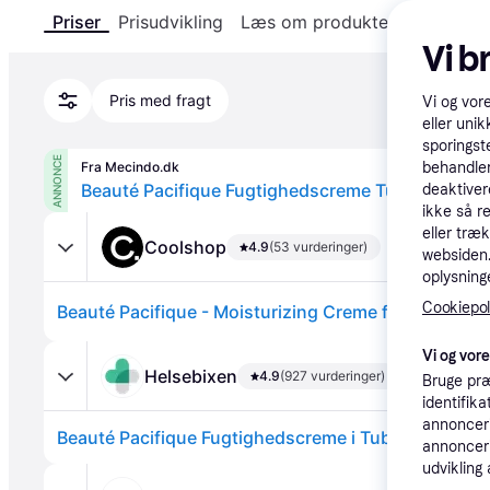
Priser
Prisudvikling
Læs om produktet
Specifika
Vi b
Pris med fragt
Vi og vor
eller unik
sporingst
ANNONCE
Fra Mecindo.dk
behandler
Beauté Pacifique Fugtighedscreme Tube | 50 ml
deaktiver
ikke så r
eller træ
Coolshop
4.9
(53 vurderinger)
websiden. 
oplysninge
Cookiepoli
Vi og vor
Helsebixen
4.9
(927 vurderinger)
Bruge præ
identifik
annonceri
Beauté Pacifique Fugtighedscreme i Tube til Alle Hu
annonceri
udvikling 