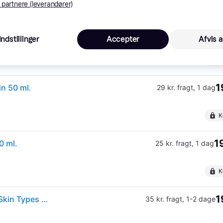
 partnere (leverandører)
1
 50 ml
39 kr. fragt
,
1-3 dage
Indstillinger
Accepter
Afvis a
K
1
in 50 ml.
29 kr. fragt
,
1 dag
K
1
0 ml.
25 kr. fragt
,
1 dag
K
1
Beaute Pacifique Enriched Moisturizing Creme - All Skin Types 50 ml
35 kr. fragt
,
1-2 dage