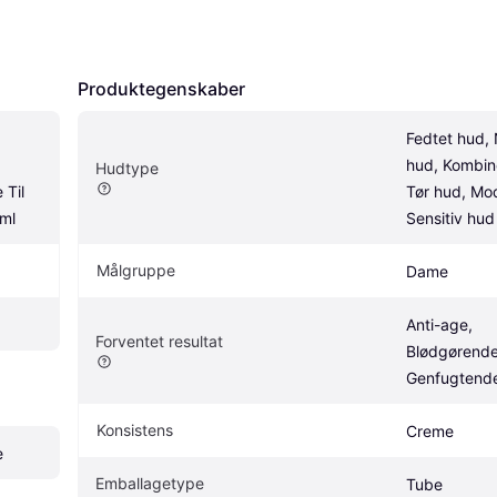
Produktegenskaber
Fedtet hud, 
hud, Kombine
Hudtype
Til 
Tør hud, Mod
ml
Sensitiv hud
Målgruppe
Dame
Anti-age, 
Forventet resultat
Blødgørende,
Genfugtend
Konsistens
Creme
e
Emballagetype
Tube