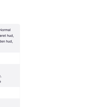
Normal 
ret hud, 
en hud, 
 
e