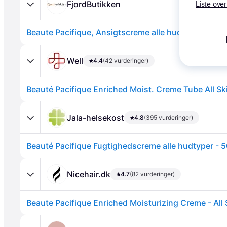
FjordButikken
Liste over
Beaute Pacifique, Ansigtscreme alle hudtyper, Tube
Well
4.4
(42 vurderinger)
Beauté Pacifique Enriched Moist. Creme Tube All Sk
Annonce
Jala-helsekost
4.8
(395 vurderinger)
Beauté Pacifique Fugtighedscreme alle hudtyper - 5
Nicehair.dk
4.7
(82 vurderinger)