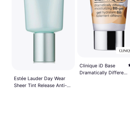
Clinique iD Base
Dramatically Different
Estée Lauder Day Wear
Moisturizing BB-Gel
Sheer Tint Release Anti-
50ml
Oxidant Moisturizer SPF15
50ml