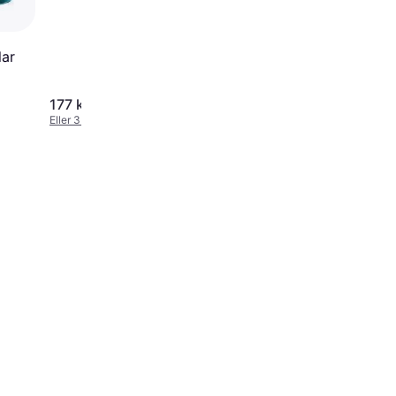
lar
177 kr.
85 kr.
2.394,00 kr./L
1.700,00 kr./L
Eller 3 betalinger af 59 kr.
Eller 3 betalinger af 28 kr.