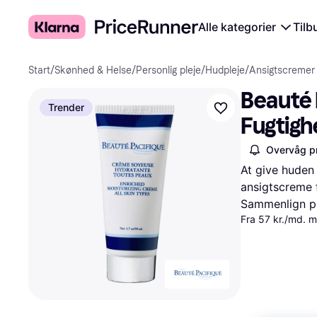
Alle kategorier
Tilb
Start
/
Skønhed & Helse
/
Personlig pleje
/
Hudpleje
/
Ansigtscremer
Beauté 
Trender
Fugtigh
Overvåg pr
At give huden 
ansigtscreme 
Sammenlign pr
Fra 57 kr./md. 