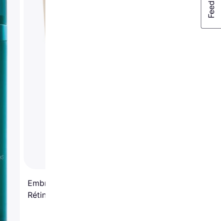
Embryolisse Laitcrème
Rétinol-like 75 ML 73.9ml