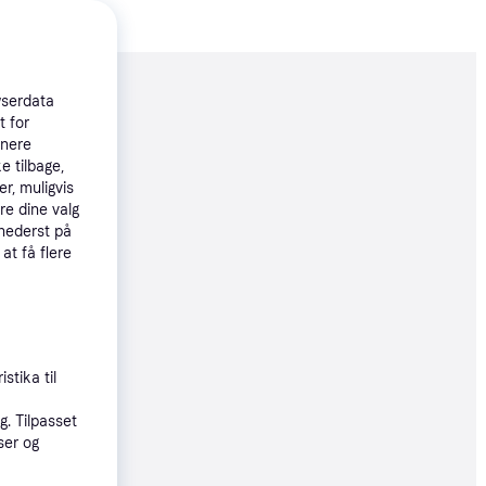
moveret
wserdata
t for
tnere
61 kr.
e tilbage,
r, muligvis
 87 kr./md.
re dine valg
 nederst på
øbsgaranti
 at få flere
71 kr.
57 kr./md.
øbsgaranti
stika til
. Tilpasset
99 kr.
ser og