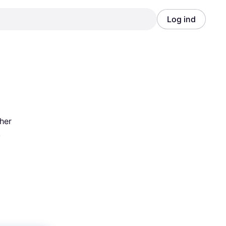
Log ind
Annonce
Annonce
her 
.