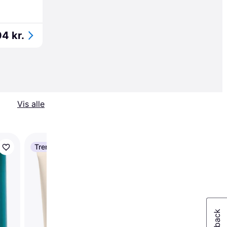
4 kr.
Vis alle
Trender
-15 kr.
The Inkey List
Peptide Moisturizer
50ml