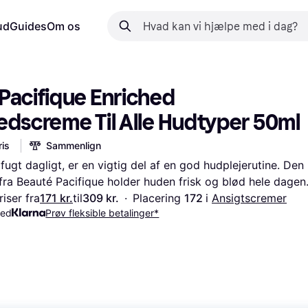
ud
Guides
Om os
Pacifique Enriched 
edscreme Til Alle Hudtyper 50ml
is
Sammenlign
fugt dagligt, er en vigtig del af en god hudplejerutine. Den 
fra Beauté Pacifique holder huden frisk og blød hele dagen
iser fra
171 kr.
til
309 kr.
·
Placering 
172 
i 
Ansigtscremer
med
Prøv fleksible betalinger*