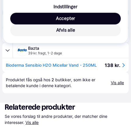
88 kr.
Bioderma Sensibio H2O Micellar vand Anti-Redness 250 ml
Indstillinger
Notino
Accepter
49 kr. fragt
,
5-7 dage
Afvis alle
79 kr.
Bioderma Sensibio H2O Miscellar vand til sensitiv hud 250 ml - 250 ml
Eller 3 betalinger af 26 kr.
Bazta
39 kr. fragt
,
1-2 dage
138 kr.
Bioderma Sensibio H2O Micellar Vand - 250ML
Produktet fås også hos 
2
butikker
, som ikke er 
Vis alle
betalende kunde i denne kategori.
Relaterede produkter
Se vores forslag til andre produkter, der matcher dine 
interesser.
Vis alle