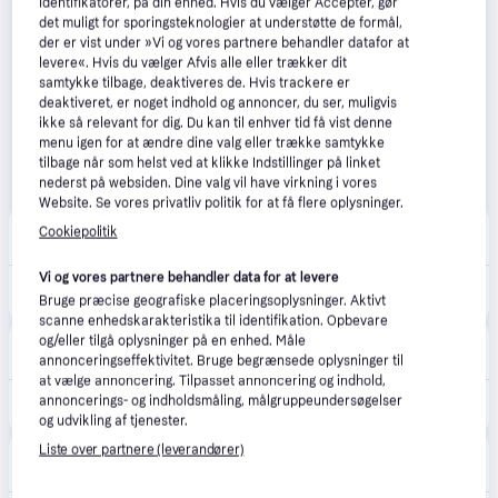
identifikatorer, på din enhed. Hvis du vælger Accepter, gør
det muligt for sporingsteknologier at understøtte de formål,
der er vist under »Vi og vores partnere behandler datafor at
levere«. Hvis du vælger Afvis alle eller trækker dit
samtykke tilbage, deaktiveres de. Hvis trackere er
deaktiveret, er noget indhold og annoncer, du ser, muligvis
ikke så relevant for dig. Du kan til enhver tid få vist denne
menu igen for at ændre dine valg eller trække samtykke
tilbage når som helst ved at klikke Indstillinger på linket
nederst på websiden. Dine valg vil have virkning i vores
Website. Se vores privatliv politik for at få flere oplysninger.
Coolshop
4.9
(53)
Cookiepolitik
39 kr. fragt
,
1 dag
Vi og vores partnere behandler data for at levere
94 kr.
Bioderma - Sensibio AR H2O Micellar Solution 250 ml - Klar til levering - Prismatch
Bruge præcise geografiske placeringsoplysninger. Aktivt
Eller 3 betalinger af 31 kr.
scanne enhedskarakteristika til identifikation. Opbevare
MyHair
og/eller tilgå oplysninger på en enhed. Måle
36 kr. fragt
,
1-2 dage
annonceringseffektivitet. Bruge begrænsede oplysninger til
at vælge annoncering. Tilpasset annoncering og indhold,
annoncerings- og indholdsmåling, målgruppeundersøgelser
99 kr.
Bioderma Sensibio H2O Micellar Water Makeup Remover 250 ml.
og udvikling af tjenester.
Liste over partnere (leverandører)
Deloox
4.5
(31)
59 kr. fragt
,
3 dage