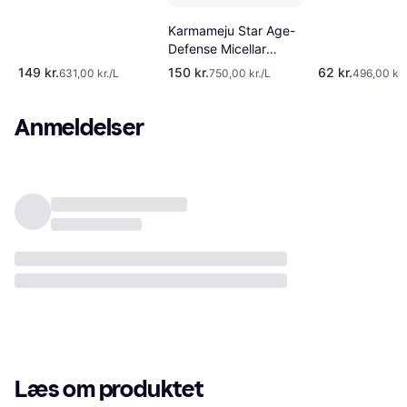
Karmameju Star Age-
Defense Micellar
Water 02 200ml
149 kr.
150 kr.
62 kr.
631,00 kr./L
750,00 kr./L
496,00 kr.
Anmeldelser
Læs om produktet