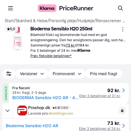
Start
/
Skønhed & Helse
/
Personlig pleje
/
Hudpleje
/
Rensecremer & Rensegels
Bioderma Sensibio H2O 250ml
5,0
Bibehold friskt og blomstrende hud med en god 
ansigtsrengøring. Den her ansigtsrens passer dig, som har 
normal hud.
Sammenlign priser fra
73 kr.
til
194 kr.
Fra 3 betalinger af 24 kr. med
Prøv fleksible betalinger*
Versioner
Promoveret
Pris med fragt
Fra flaconi
ANNONCE
92 kr.
29 kr. fragt
,
2-5 dage
Eller 3 betalinger af 31 kr.
BIODERMA Sensibio H2O AR - Anti-redness micellar water, renser skånsomt Makeupfjerner 250 ml
Proshop.dk
4.8
(1280)
·
Laveste pris
Bestillingsvare
73 kr.
Bioderma Sensibio H2O AR
Eller 3 betalinger af 24 kr.