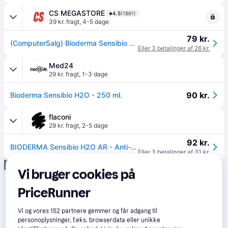
CS MEGASTORE
4.5
(1861)
39 kr. fragt
,
4-5 dage
79 kr.
(ComputerSalg) Bioderma Sensibio H2o Ar Micellar Water 250ml For Sensitive Skin
Eller 3 betalinger af 26 kr.
Med24
29 kr. fragt
,
1-3 dage
90 kr.
Bioderma Sensibio H2O - 250 ml.
flaconi
29 kr. fragt
,
2-5 dage
92 kr.
BIODERMA Sensibio H2O AR - Anti-redness micellar water, renser skånsomt Makeupfjerner 250 ml
Eller 3 betalinger af 31 kr.
Annonce
Vi bruger cookies på
PriceRunner
Vi og vores
152
partnere gemmer og får adgang til
personoplysninger, f.eks. browserdata eller unikke