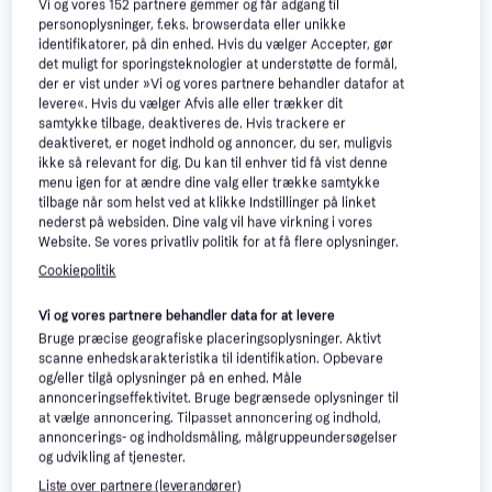
Vi og vores
152
partnere gemmer og får adgang til
personoplysninger, f.eks. browserdata eller unikke
identifikatorer, på din enhed. Hvis du vælger Accepter, gør
det muligt for sporingsteknologier at understøtte de formål,
der er vist under »Vi og vores partnere behandler datafor at
levere«. Hvis du vælger Afvis alle eller trækker dit
samtykke tilbage, deaktiveres de. Hvis trackere er
Læs om produktet
deaktiveret, er noget indhold og annoncer, du ser, muligvis
ikke så relevant for dig. Du kan til enhver tid få vist denne
Laveste pris for 
Apple MacBook Air, 13-inch, M4 chip, 
menu igen for at ændre dine valg eller trække samtykke
10-core CPU, 8-core GPU, 16GB Unified Memory, 
tilbage når som helst ved at klikke Indstillinger på linket
nederst på websiden. Dine valg vil have virkning i vores
256GB SSD Storage, Sky Blue
 er 
-
 Det er den bedste 
Website. Se vores privatliv politik for at få flere oplysninger.
pris lige nu blandt 
2
 butikker.
Cookiepolitik
Apple MacBook Air med M4-chip og 13-tommer skærm i
Sky Blue
Vi og vores partnere behandler data for at levere
Bruge præcise geografiske placeringsoplysninger. Aktivt
Apple MacBook Air er kendt for sin slanke og lette
scanne enhedskarakteristika til identifikation. Opbevare
konstruktion. Den nye 13-tommer model i farven Sky
og/eller tilgå oplysninger på en enhed. Måle
Blue kombinerer elegant design med imponerende
annonceringseffektivitet. Bruge begrænsede oplysninger til
at vælge annoncering. Tilpasset annoncering og indhold,
ydeevne. Med en M4-chip, der indeholder en 10-core
annoncerings- og indholdsmåling, målgruppeundersøgelser
CPU og en 8-core GPU, er denne MacBook Air
og udvikling af tjenester.
udviklet til at håndtere krævende opgaver effektivt.
Liste over partnere (leverandører)