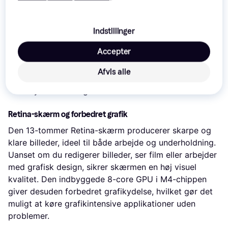
13-tommer Retina-skærm, der leverer levende
billeder
Indstillinger
M4-chip med 10-core CPU og 8-core GPU
Accepter
16 GB Unified Memory til jævn multitasking
Afvis alle
256 GB SSD-lager for hurtig filadgang
Sky Blue finish giver et unikt udseende
Retina-skærm og forbedret grafik
Den 13-tommer Retina-skærm producerer skarpe og
klare billeder, ideel til både arbejde og underholdning.
Uanset om du redigerer billeder, ser film eller arbejder
med grafisk design, sikrer skærmen en høj visuel
kvalitet. Den indbyggede 8-core GPU i M4-chippen
giver desuden forbedret grafikydelse, hvilket gør det
muligt at køre grafikintensive applikationer uden
problemer.