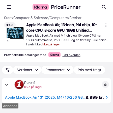
Start
/
Computer & Software
/
Computere
/
Bærbar
Apple MacBook Air, 13-inch, M4 chip, 10-
4,8
core CPU, 8-core GPU, 16GB Unified 
Memory, 256GB SSD Storage, Sky Blue
Apple MacBook Air med M4 chip og 10-core CPU har 
16GB hukommelse, 256GB SSD og en flot Sky Blue finish, 
+
10
I øjeblikket
ikke på lager
velegnet til daglige opgaver og multitasking.
Prøv fleksible betalinger med
Lær hvordan
Versioner
Promoveret
Pris med fragt
Punkt1
Ikke på lager
8.999 kr.
Apple MacBook Air 13" (2025, M4) 16/256 GB, himmelblå.
Annonce