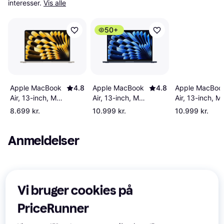
interesser.
Vis alle
50+
Apple MacBoo
Apple MacBook
4.8
Apple MacBook
4.8
Air, 13-inch, M
Air, 13-inch, M4
Air, 13-inch, M4
chip, 10-core
chip, 10-core
chip, 10-core
8.699 kr.
10.999 kr.
10.999 kr.
CPU, 10-core
CPU, 10-core
CPU, 10-core
GPU, 16GB
GPU, 16GB
GPU, 16GB
Anmeldelser
Unified Memor
Unified Memory,
Unified Memory,
512GB SSD
512GB SSD
512GB SSD
Storage Sky
Storage
Storage Starlight
Blue
Midnight
Vi bruger cookies på
PriceRunner