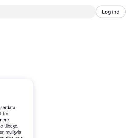
Log ind
Annonce
Annonce
wserdata
t for
tnere
e tilbage,
r, muligvis