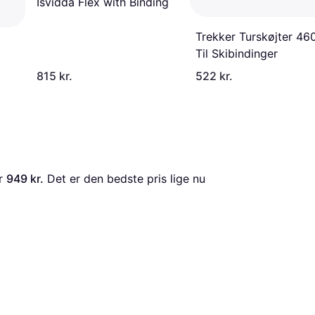
Isvidda Flex with Binding
Trekker Turskøjter 4
Til Skibindinger
815 kr.
522 kr.
r 
949 kr.
 Det er den bedste pris lige nu 