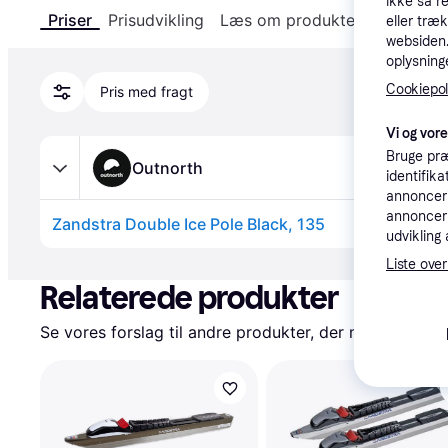
ikke så r
Priser
Prisudvikling
Læs om produktet
Specifika
eller træ
websiden. 
oplysninge
Cookiepoli
Pris med fragt
Vi og vor
Bruge præ
Outnorth
identifik
annonceri
annonceri
Zandstra Double Ice Pole Black, 135
udvikling 
Annonce
Liste over
Relaterede produkter
Se vores forslag til andre produkter, der matcher dine