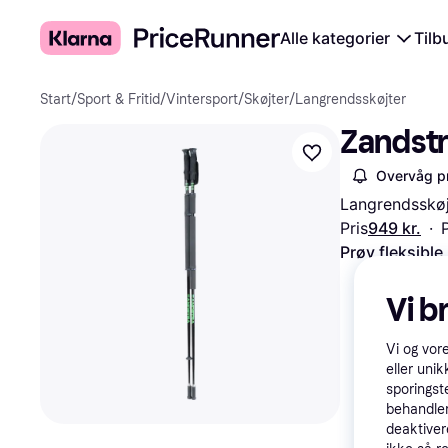
Alle kategorier
Tilb
Start
/
Sport & Fritid
/
Vintersport
/
Skøjter
/
Langrendsskøjter
Zandstr
Overvåg pr
Langrendsskø
Pris
949 kr.
·
Prøv fleksible
Vi b
Vi og vor
eller unik
sporingst
behandler
deaktiver