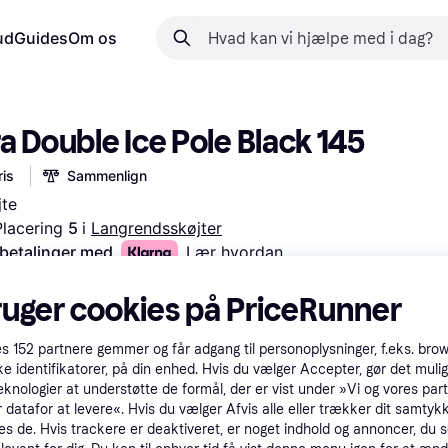
ud
Guides
Om os
a Double Ice Pole Black 145
is
Sammenlign
jte
Placering 
5 
i 
Langrendsskøjter
 betalinger med
Lær hvordan
ruger cookies på PriceRunner
es
152
partnere gemmer og får adgang til personoplysninger, f.eks. bro
ke identifikatorer, på din enhed. Hvis du vælger Accepter, gør det mulig
eknologier at understøtte de formål, der er vist under »Vi og vores par
 datafor at levere«. Hvis du vælger Afvis alle eller trækker dit samtykk
es de. Hvis trackere er deaktiveret, er noget indhold og annoncer, du se