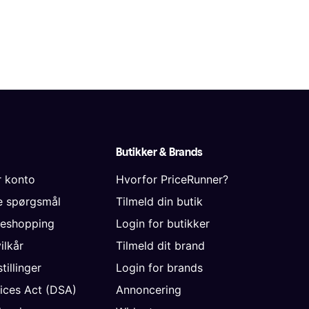
Butikker & Brands
r konto
Hvorfor PriceRunner?
de spørgsmål
Tilmeld din butik
neshopping
Login for butikker
vilkår
Tilmeld dit brand
tillinger
Login for brands
vices Act (DSA)
Annoncering