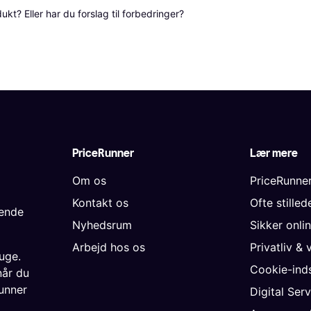
? Eller har du forslag til forbedringer? 
PriceRunner
Lær mere
Om os
PriceRunne
Kontakt os
Ofte stille
gende
Nyhedsrum
Sikker onli
Arbejd hos os
Privatliv & 
uge.
Cookie-inds
når du
unner
Digital Ser