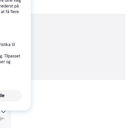
re dine valg
 nederst på
 at få flere
moveret
stika til
. Tilpasset
ser og
9 kr.
Vis alle
lle