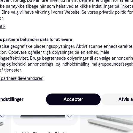
elevant for dig. Du kan til enhver tid få vist denne menu igen for at ænd
tioner
kke samtykke tilbage når som helst ved at klikke Indstillinger på linket
Dine valg vil have virkning i vores Website. Se vores privatliv politik for
r.
tik
Pro
es partnere behandler data for at levere
cise geografiske placeringsoplysninger. Aktivt scanne enhedskarakteri
ation. Opbevare og/eller tilgå oplysninger på en enhed. Måle
ngseffektivitet. Bruge begrænsede oplysninger til at vælge annoncering
ng og indhold, annoncerings- og indholdsmåling, målgruppeundersøgel
94
Fri fragt
,
1-3 dage
af tjenester.
 partnere (leverandører)
 interesser.
Indstillinger
Accepter
Afvis a