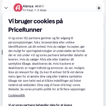
Alensa
5.0
(1)
Fri fragt
,
1-3 dage
194 kr.
Vi bruger cookies på
Air Optix Colors - Green - med styrke (2 linser)
Eller 3 betalinger af 65 kr.
PriceRunner
Profiloptik.dk
29 kr. fragt
Vi og vores
152
partnere gemmer og får adgang til
personoplysninger, f.eks. browserdata eller unikke
289 kr.
Air Optix Colors Brilliant Blue - 2 stk/pakke
identifikatorer, på din enhed. Hvis du vælger Accepter, gør
det muligt for sporingsteknologier at understøtte de formål,
Annonce
der er vist under »Vi og vores partnere behandler datafor at
levere«. Hvis du vælger Afvis alle eller trækker dit
samtykke tilbage, deaktiveres de. Hvis trackere er
deaktiveret, er noget indhold og annoncer, du ser, muligvis
ikke så relevant for dig. Du kan til enhver tid få vist denne
menu igen for at ændre dine valg eller trække samtykke
tilbage når som helst ved at klikke Indstillinger på linket
nederst på websiden. Dine valg vil have virkning i vores
Website. Se vores privatliv politik for at få flere oplysninger.
Cookiepolitik
Vi og vores partnere behandler data for at levere