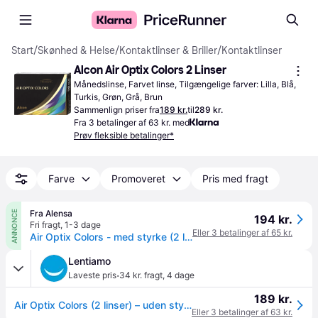
Start
/
Skønhed & Helse
/
Kontaktlinser & Briller
/
Kontaktlinser
Alcon Air Optix Colors 2 Linser
Månedslinse, Farvet linse, Tilgængelige farver: Lilla, Blå, 
Turkis, Grøn, Grå, Brun
Sammenlign priser fra
189 kr.
til
289 kr.
Fra 3 betalinger af 63 kr. med
Prøv fleksible betalinger*
Farve
Promoveret
Pris med fragt
Fra Alensa
ANNONCE
194 kr.
Fri fragt
,
1-3 dage
Eller 3 betalinger af 65 kr.
Air Optix Colors - med styrke (2 linser) Amethyst
Lentiamo
·
Laveste pris
34 kr. fragt
,
4 dage
189 kr.
Air Optix Colors (2 linser) – uden styrke
Eller 3 betalinger af 63 kr.