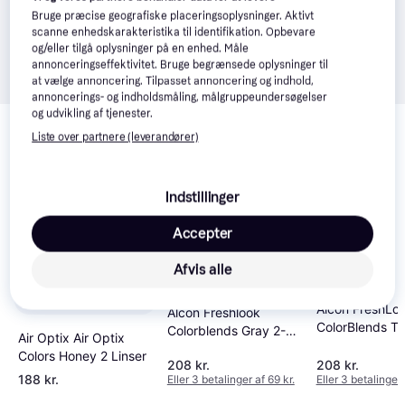
Bruge præcise geografiske placeringsoplysninger. Aktivt
scanne enhedskarakteristika til identifikation. Opbevare
og/eller tilgå oplysninger på en enhed. Måle
annonceringseffektivitet. Bruge begrænsede oplysninger til
at vælge annoncering. Tilpasset annoncering og indhold,
annoncerings- og indholdsmåling, målgruppeundersøgelser
Relaterede produkter
og udvikling af tjenester.
Liste over partnere (leverandører)
Se vores forslag til andre produkter, der matcher dine 
interesser.
Vis alle
Indstillinger
Accepter
Afvis alle
Alcon FreshLo
Alcon Freshlook
ColorBlends Tu
Colorblends Gray 2-
Air Optix Air Optix
2 Linser
pack
Colors Honey 2 Linser
208 kr.
208 kr.
188 kr.
Eller 3 betalinger af 69 kr.
Eller 3 betalinger 