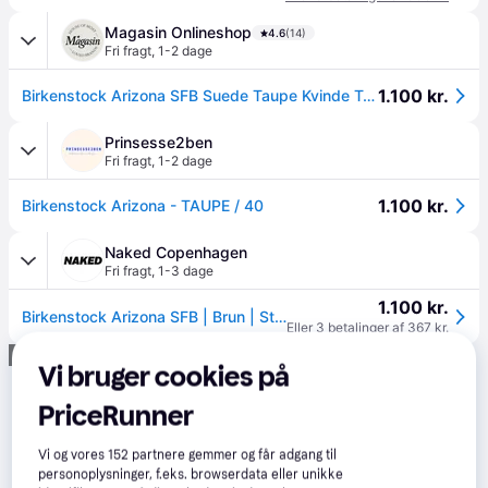
Magasin Onlineshop
4.6
(14)
Fri fragt
,
1-2 dage
1.100 kr.
Birkenstock Arizona SFB Suede Taupe Kvinde Taupe Flade Sandaler Str 37 - hos Magasin.
Prinsesse2ben
Fri fragt
,
1-2 dage
1.100 kr.
Birkenstock Arizona - TAUPE / 40
Naked Copenhagen
Fri fragt
,
1-3 dage
1.100 kr.
Birkenstock Arizona SFB | Brun | Størrelse: 37 | Unisex
Eller 3 betalinger af 367 kr.
Annonce
Vi bruger cookies på
PriceRunner
Vi og vores
152
partnere gemmer og får adgang til
personoplysninger, f.eks. browserdata eller unikke