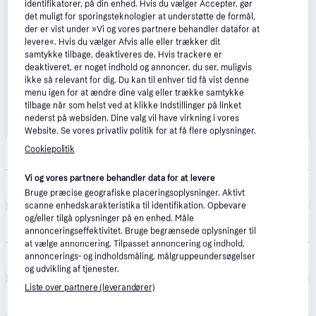
identifikatorer, på din enhed. Hvis du vælger Accepter, gør
det muligt for sporingsteknologier at understøtte de formål,
der er vist under »Vi og vores partnere behandler datafor at
levere«. Hvis du vælger Afvis alle eller trækker dit
samtykke tilbage, deaktiveres de. Hvis trackere er
deaktiveret, er noget indhold og annoncer, du ser, muligvis
ikke så relevant for dig. Du kan til enhver tid få vist denne
menu igen for at ændre dine valg eller trække samtykke
tilbage når som helst ved at klikke Indstillinger på linket
nederst på websiden. Dine valg vil have virkning i vores
Website. Se vores privatliv politik for at få flere oplysninger.
Le Fix
Cookiepolitik
Fri fragt
Vi og vores partnere behandler data for at levere
1.100 kr.
Birkenstock Arizona Suede Leather I Taupe - 40
Bruge præcise geografiske placeringsoplysninger. Aktivt
Eller 3 betalinger af 367 kr.
scanne enhedskarakteristika til identifikation. Opbevare
ABOUT YOU
og/eller tilgå oplysninger på en enhed. Måle
Fri fragt
,
3-4 dage
annonceringseffektivitet. Bruge begrænsede oplysninger til
at vælge annoncering. Tilpasset annoncering og indhold,
965 kr.
annoncerings- og indholdsmåling, målgruppeundersøgelser
BIRKENSTOCK Sandaler 'Arizona' taupe
Eller 3 betalinger af 322 kr.
og udvikling af tjenester.
Liste over partnere (leverandører)
Munk Store
Fri fragt
,
2 dage