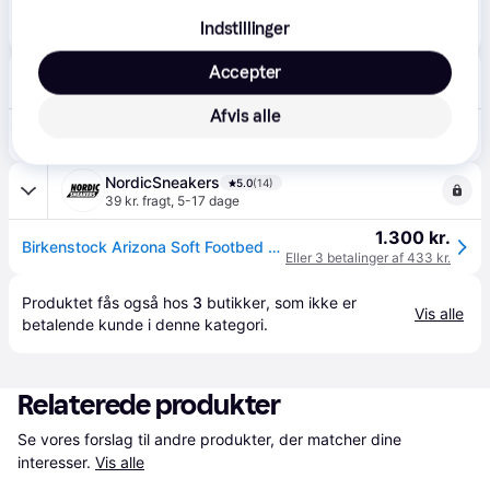
1.099 kr.
Arizona SFB VL Normal - 46
Indstillinger
Accepter
dr.Adams
Fri fragt
Afvis alle
1.100 kr.
Arizona BS Suede Taupe
NordicSneakers
5.0
(14)
39 kr. fragt
,
5-17 dage
1.300 kr.
Birkenstock Arizona Soft Footbed Suede Taupe - 42
Eller 3 betalinger af 433 kr.
Produktet fås også hos 
3
butikker
, som ikke er 
Vis alle
betalende kunde i denne kategori.
Relaterede produkter
Se vores forslag til andre produkter, der matcher dine 
interesser.
Vis alle