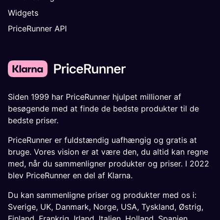
Widgets
PriceRunner API
Siden 1999 har PriceRunner hjulpet millioner af
besøgende med at finde de bedste produkter til de
bedste priser.
PriceRunner er fuldstændig uafhængig og gratis at
bruge. Vores vision er at være den, du altid kan regne
med, når du sammenligner produkter og priser. I 2022
blev PriceRunner en del af Klarna.
Du kan sammenligne priser og produkter med os i:
Sverige
,
UK
,
Danmark
,
Norge
,
USA
,
Tyskland
,
Østrig
,
Finland
,
Frankrig
,
Irland
,
Italien
,
Holland
,
Spanien