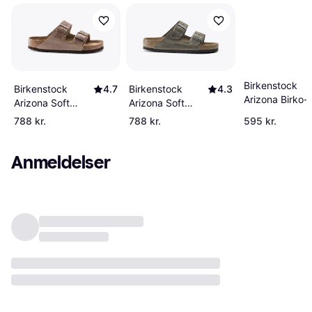
Birkenstock
Birkenstock
4.3
Birkenstock
4.7
Arizona Birko-
Arizona Soft
Arizona Soft
Flor - White
Footbed Oiled
Footbed Oiled
788 kr.
788 kr.
595 kr.
Leather - Faded
Leather -
Khaki
Tobacco Brown
Anmeldelser