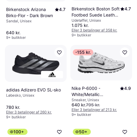
Birkenstock Boston Soft
4.7
Birkenstock Arizona
4.7
Footbed Suede Leather
Birko-Flor - Dark Brown
Udetøffel, Unisex
- Taupe
Sandal, Unisex
1.075 kr.
Eller 3 betalinger af 358 kr.
640 kr.
9+ butikker
9+ butikker
-155 kr.
Nike P-6000 -
4.9
adidas Adizero EVO SL-sko
White/Metallic
Løbesko, Unisex
Sneaker, Unisex
Silver/Black
640 kr.
795 kr.
780 kr.
Eller 3 betalinger af 213 kr.
Eller 3 betalinger af 260 kr.
9+ butikker
9+ butikker
100+
50+