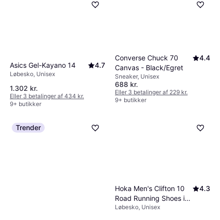
Converse Chuck 70
4.4
Asics Gel-Kayano 14
4.7
Canvas - Black/Egret
Løbesko, Unisex
Sneaker, Unisex
688 kr.
1.302 kr.
Eller 3 betalinger af 229 kr.
Eller 3 betalinger af 434 kr.
9+ butikker
9+ butikker
Trender
Hoka Men's Clifton 10
4.3
Road Running Shoes in
Løbesko, Unisex
Black/White