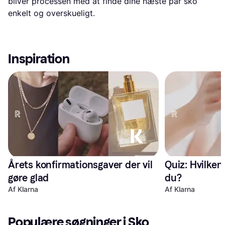
bliver processen med at finde dine næste par sko
enkelt og overskueligt.
Inspiration
Årets konfirmationsgaver der vil 
Quiz: Hvilken 
gøre glad
du?
Af Klarna
Af Klarna
Populære søgninger i Sko