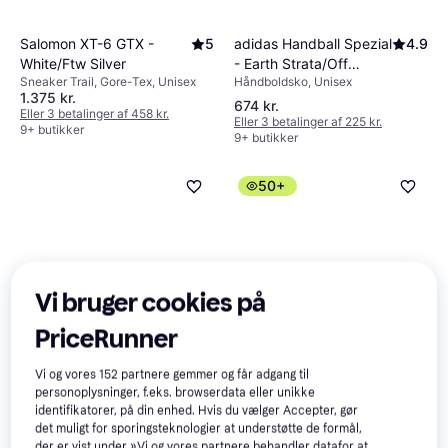
adidas Handball Spezial
4.9
Salomon XT-6 GTX -
5
- Earth Strata/Off
White/Ftw Silver
Håndboldsko, Unisex
Sneaker Trail, Gore-Tex, Unisex
White/Gum
1.375 kr.
674 kr.
Eller 3 betalinger af 458 kr.
Eller 3 betalinger af 225 kr.
9+ butikker
9+ butikker
50+
Vi bruger cookies på
Birkenstock Arizona
4.7
adidas Samba OG -
4.8
Essentials EVA - Black
Cloud White/Core
PriceRunner
Sandal, Unisex
Sneaker, Unisex
Black/Clear Granite
448 kr.
324 kr.
9+ butikker
Vi og vores
152
partnere gemmer og får adgang til
9+ butikker
personoplysninger, f.eks. browserdata eller unikke
identifikatorer, på din enhed. Hvis du vælger Accepter, gør
det muligt for sporingsteknologier at understøtte de formål,
der er vist under »Vi og vores partnere behandler datafor at