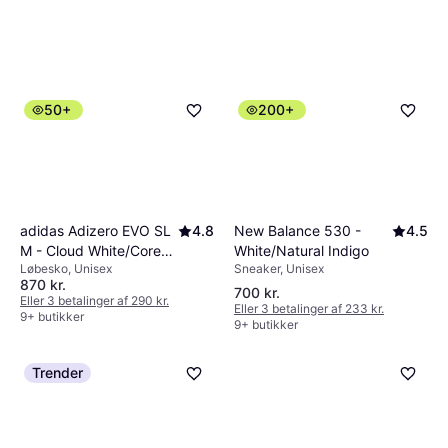
50+
200+
New Balance 530 -
4.5
adidas Adizero EVO SL
4.8
White/Natural Indigo
M - Cloud White/Core
Sneaker, Unisex
Løbesko, Unisex
Black
870 kr.
700 kr.
Eller 3 betalinger af 290 kr.
Eller 3 betalinger af 233 kr.
9+ butikker
9+ butikker
Trender