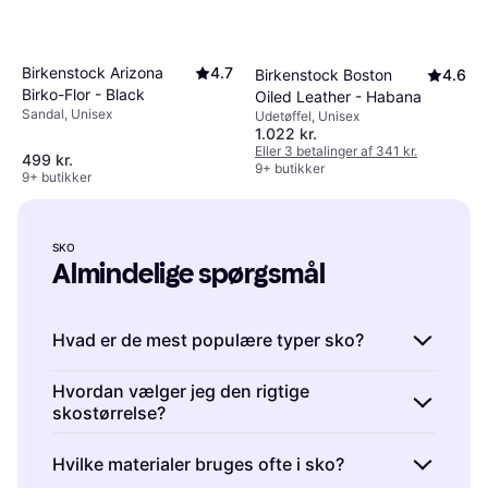
Birkenstock Arizona
4.7
Birkenstock Boston
4.6
Birko-Flor - Black
Oiled Leather - Habana
Sandal, Unisex
Udetøffel, Unisex
1.022 kr.
Eller 3 betalinger af 341 kr.
499 kr.
9+ butikker
9+ butikker
SKO
Almindelige spørgsmål
Hvad er de mest populære typer sko?
Sko er fodtøj, der kommer i mange forskellige
Hvordan vælger jeg den rigtige
skostørrelse?
typer som sneakers, støvler og sandaler.
Sneakers er ideelle til hverdagsbrug og sport,
Sko er tilgængelige i forskellige størrelser, og
Hvilke materialer bruges ofte i sko?
mens støvler passer godt til koldere vejr.
det er vigtigt at vælge den rigtige for