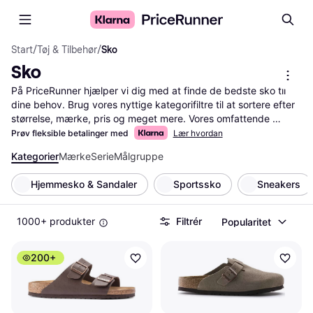
Start
/
Tøj & Tilbehør
/
Sko
Sko
På PriceRunner hjælper vi dig med at finde de bedste sko til 
dine behov. Brug vores nyttige kategorifiltre til at sortere efter 
størrelse, mærke, pris og meget mere. Vores omfattende 
produkt- og prissammenligning gør det nemt at vælge de 
Prøv fleksible betalinger med
Lær hvordan
rigtige sko. Læs brugeranmeldelser for at få indblik i andre 
Kategorier
Mærke
Serie
Målgruppe
kunders erfaringer. Med vores service kan du hurtigt finde de 
sko, der passer bedst til dine krav og budget. Vi guider dig 
Hjemmesko & Sandaler
Sportssko
Sneakers
gennem udvalget, så du kan træffe den rigtige beslutning uden 
besvær.
Mere om sko »
1000+ produkter
Filtrér
Popularitet
200+