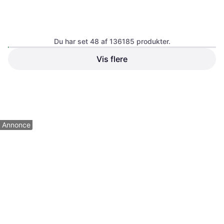
Havaianas Slim Square -
Black
Du har set 48 af 136185 produkter.
Klipklapper, Dame
Vis flere
Havaianas Brasil Logo -
Forest Green
Klipklapper, Unisex
225 kr.
Eller 3 betalinger af 75 kr.
279 kr.
9+ butikker
8 butikker
1
2
3
...
783
...
1563
Annonce