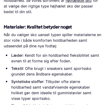
holdbarhed. Se vores sortiment af
højhælede sko
for
at vælge den rigtige type højhælet sko der passer
bedst til din stil.
Materialer: Kvalitet betyder noget
Når du vælger sko uanset typen spiller materialerne en
stor rolle i både komforten holdbarheden samt
udseendet på dine nye fodtøj:
Læder
: Kendt for sin holdbarhed fleksibilitet samt
evnen til at forme sig efter foden.
Tekstil
: Ofte brugt i sneakers samt sportssko
grundet dens åndbare egenskaber.
Syntetiske stoffer
: Tilbyder ofte større
holdbarhed samt vandafvisende egenskaber
hvilket gør dem ideelle til gummistøvler samt
visse typer sportssko.