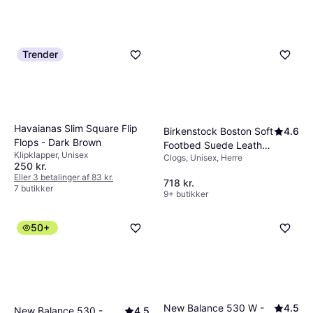
Trender
Havaianas Slim Square Flip
Birkenstock Boston Soft
4.6
Flops - Dark Brown
Footbed Suede Leather
Klipklapper, Unisex
Clogs, Unisex, Herre
- Black
250 kr.
Eller 3 betalinger af 83 kr.
718 kr.
7 butikker
9+ butikker
50+
New Balance 530 W -
4.5
New Balance 530 -
4.5