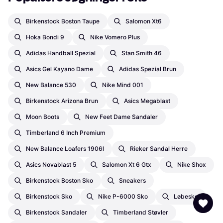
Birkenstock Boston Taupe
Salomon Xt6
Hoka Bondi 9
Nike Vomero Plus
Adidas Handball Spezial
Stan Smith 46
Asics Gel Kayano Dame
Adidas Spezial Brun
New Balance 530
Nike Mind 001
Birkenstock Arizona Brun
Asics Megablast
Moon Boots
New Feet Dame Sandaler
Timberland 6 Inch Premium
New Balance Loafers 1906l
Rieker Sandal Herre
Asics Novablast 5
Salomon Xt 6 Gtx
Nike Shox
Birkenstock Boston Sko
Sneakers
Birkenstock Sko
Nike P-6000 Sko
Løbesko
Birkenstock Sandaler
Timberland Støvler