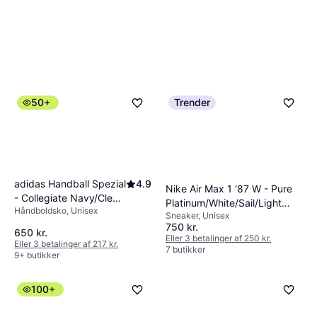
50+
Trender
adidas Handball Spezial
4.9
Nike Air Max 1 '87 W - Pure
- Collegiate Navy/Clear
Platinum/White/Sail/Light
Håndboldsko, Unisex
Sky/Gum
Sneaker, Unisex
Smoke Grey
750 kr.
650 kr.
Eller 3 betalinger af 250 kr.
Eller 3 betalinger af 217 kr.
7 butikker
9+ butikker
100+