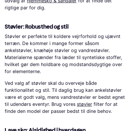
udvalg af
hjemmesko & sandaler
for at finde det
rigtige par for dig.
Støvler: Robusthed og stil
Støvler er perfekte til koldere vejrforhold og ujævnt
terræn. De kommer i mange former såsom
ankelstøvler, knæhøje støvler og vandrestøvler.
Materialerne spænder fra læder til syntetiske stoffer,
hvilket gør dem holdbare og modstandsdygtige over
for elementerne.
Ved valg af støvler skal du overveje både
funktionalitet og stil. Til daglig brug kan ankelstøvler
være et godt valg, mens vandrestøvler er bedst egnet
til udendørs eventyr. Brug vores
støvler
filter for at
finde den model der passer bedst til dine behov.
Lave sko: Alsidighed i hverdagen