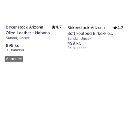
Birkenstock Arizona
4.7
Birkenstock Arizona
4.7
Oiled Leather - Habana
Soft Footbed Birko-Flor
Sandal, Unisex
Sandal, Unisex
- Black
499 kr.
699 kr.
9+ butikker
9+ butikker
Annonce