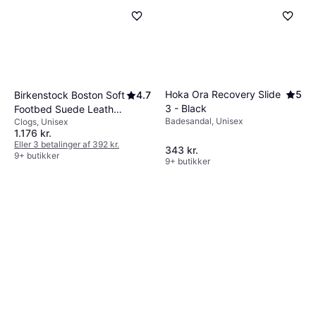
Hoka Ora Recovery Slide
5
Birkenstock Boston Soft
4.7
3 - Black
Footbed Suede Leather
Badesandal, Unisex
Clogs, Unisex
- Mocha
1.176 kr.
Eller 3 betalinger af 392 kr.
343 kr.
9+ butikker
9+ butikker