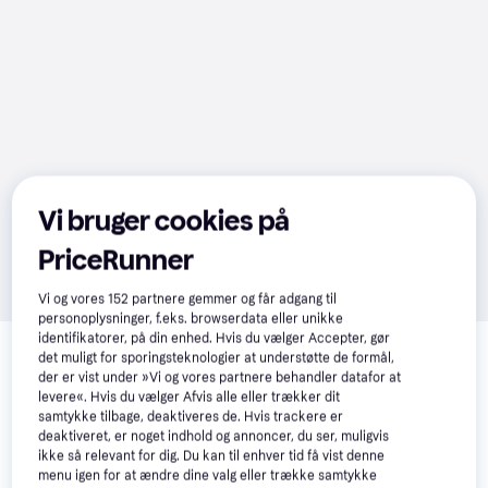
Vi bruger cookies på
PriceRunner
Vi og vores
152
partnere gemmer og får adgang til
personoplysninger, f.eks. browserdata eller unikke
Relaterede produkter
identifikatorer, på din enhed. Hvis du vælger Accepter, gør
det muligt for sporingsteknologier at understøtte de formål,
Se vores forslag til andre produkter, der matcher dine 
der er vist under »Vi og vores partnere behandler datafor at
interesser.
Vis alle
levere«. Hvis du vælger Afvis alle eller trækker dit
samtykke tilbage, deaktiveres de. Hvis trackere er
deaktiveret, er noget indhold og annoncer, du ser, muligvis
Trender
Trender
-62 kr.
ikke så relevant for dig. Du kan til enhver tid få vist denne
menu igen for at ændre dine valg eller trække samtykke