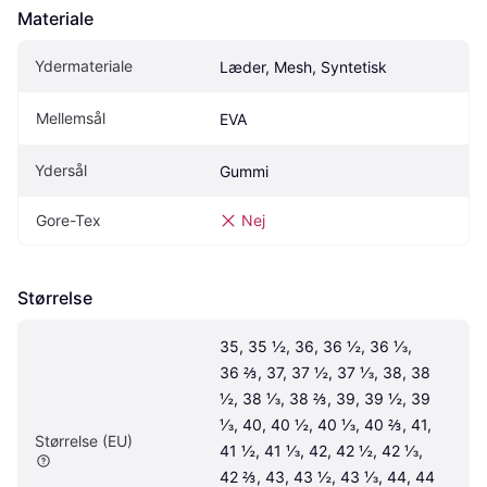
Materiale
Ydermateriale
Læder, Mesh, Syntetisk
Mellemsål
EVA
Ydersål
Gummi
Gore-Tex
Nej
Størrelse
35, 35 ½, 36, 36 ½, 36 ⅓, 
36 ⅔, 37, 37 ½, 37 ⅓, 38, 38 
½, 38 ⅓, 38 ⅔, 39, 39 ½, 39 
⅓, 40, 40 ½, 40 ⅓, 40 ⅔, 41, 
Størrelse (EU)
41 ½, 41 ⅓, 42, 42 ½, 42 ⅓, 
42 ⅔, 43, 43 ½, 43 ⅓, 44, 44 