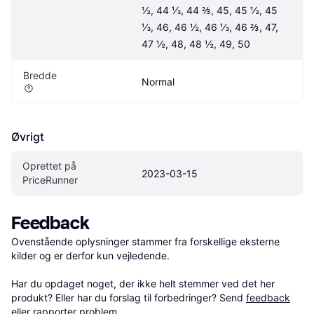
½, 44 ⅓, 44 ⅔, 45, 45 ½, 45 
⅓, 46, 46 ½, 46 ⅓, 46 ⅔, 47, 
47 ½, 48, 48 ½, 49, 50
Bredde
Normal
Øvrigt
Oprettet på 
2023-03-15
PriceRunner
Feedback
Ovenstående oplysninger stammer fra forskellige eksterne 
kilder og er derfor kun vejledende. 

Har du opdaget noget, der ikke helt stemmer ved det her 
produkt? Eller har du forslag til forbedringer? Send 
feedback
eller 
rapporter problem
.