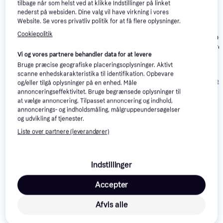
tilbage når som helst ved at klikke Indstillinger på linket
nederst på websiden. Dine valg vil have virkning i vores
Website. Se vores privatliv politik for at få flere oplysninger.
Cookiepolitik
adidas Terrex Free
Columbia Kono
Hiker 2.0 Low GTX M -
Outdry Vandre
Core Black/Grey Four
Vi og vores partnere behandler data for at levere
Dame Sort
Salomon Quest
3.6
Bruge præcise geografiske placeringsoplysninger. Aktivt
4D GTX Forces 2
557 kr.
scanne enhedskarakteristika til identifikation. Opbevare
M - Coyote
826 kr.
1.599 kr.
Eller 3 betalinger 
og/eller tilgå oplysninger på en enhed. Måle
Brown
annonceringseffektivitet. Bruge begrænsede oplysninger til
at vælge annoncering. Tilpasset annoncering og indhold,
Anmeldelser
annoncerings- og indholdsmåling, målgruppeundersøgelser
og udvikling af tjenester.
Liste over partnere (leverandører)
Indstillinger
Accepter
Afvis alle