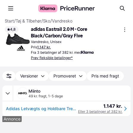
Start
/
Tøj & Tilbehør
/
Sko
/
Vandresko
adidas Eastrail 2.0 M - Core 
4,8
Black/Carbon/Gray Five
Vandresko, Unisex
Pris
1.147 kr.
Fra 3 betalinger af 382 kr. med
Prøv fleksible betalinger*
Versioner
Promoveret
Pris med fragt
Miinto
49 kr. fragt
,
1-5 dage
1.147 kr.
Adidas Letvægts og Holdbare Trekking Sko - Træning - Herre - Sort - 43 1/3 EU -
Eller 3 betalinger af 382 kr.
Annonce