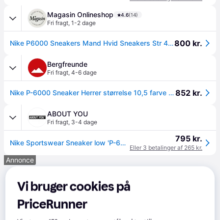
Magasin Onlineshop
4.6
(14)
Fri fragt
,
1-2 dage
800 kr.
Nike P6000 Sneakers Mand Hvid Sneakers Str 44 - hos Magasin.
Bergfreunde
Fri fragt
,
4-6 dage
852 kr.
Nike P-6000 Sneaker Herrer størrelse 10,5 farve grå
ABOUT YOU
Fri fragt
,
3-4 dage
795 kr.
Nike Sportswear Sneaker low 'P-6000' sort / sølv / hvid
Eller 3 betalinger af 265 kr.
Annonce
Vi bruger cookies på
PriceRunner