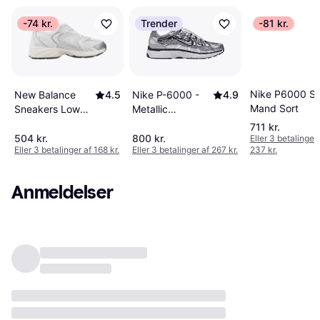
-74 kr.
Trender
-81 kr.
Nike P6000 S
Nike P-6000 -
4.9
New Balance
4.5
Mand Sort
Metallic
Sneakers Low
Silver/Sail/Black
Silver Metallic -
711 kr.
Beige
504 kr.
800 kr.
Eller 3 betalinger 
Eller 3 betalinger af 168 kr.
Eller 3 betalinger af 267 kr.
237 kr.
Anmeldelser