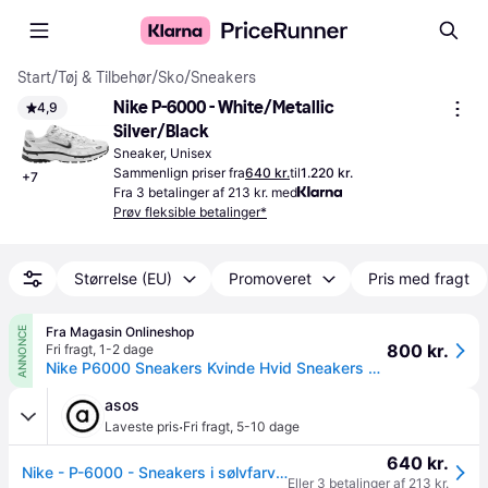
Start
/
Tøj & Tilbehør
/
Sko
/
Sneakers
Nike P-6000 - White/Metallic 
4,9
Silver/Black
Sneaker, Unisex
Sammenlign priser fra
640 kr.
til
1.220 kr.
+
7
Fra 3 betalinger af 213 kr. med
Prøv fleksible betalinger*
Størrelse (EU)
Promoveret
Pris med fragt
Fra Magasin Onlineshop
ANNONCE
800 kr.
Fri fragt
,
1-2 dage
Nike P6000 Sneakers Kvinde Hvid Sneakers Str 40 - Gummi hos Magasin.
asos
·
Laveste pris
Fri fragt
,
5-10 dage
640 kr.
Nike - P-6000 - Sneakers i sølvfarve/brun-Hvid - WM 11
Eller 3 betalinger af 213 kr.