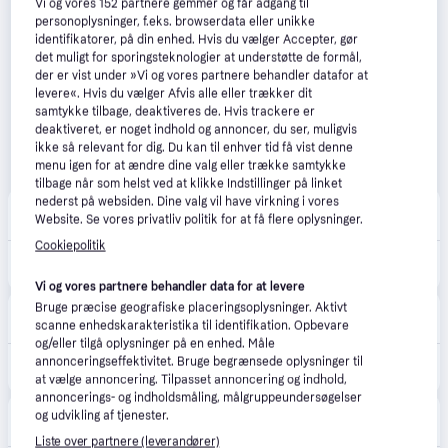
Vi og vores
152
partnere gemmer og får adgang til
personoplysninger, f.eks. browserdata eller unikke
identifikatorer, på din enhed. Hvis du vælger Accepter, gør
det muligt for sporingsteknologier at understøtte de formål,
der er vist under »Vi og vores partnere behandler datafor at
levere«. Hvis du vælger Afvis alle eller trækker dit
samtykke tilbage, deaktiveres de. Hvis trackere er
deaktiveret, er noget indhold og annoncer, du ser, muligvis
ikke så relevant for dig. Du kan til enhver tid få vist denne
menu igen for at ændre dine valg eller trække samtykke
tilbage når som helst ved at klikke Indstillinger på linket
nederst på websiden. Dine valg vil have virkning i vores
Nike
Website. Se vores privatliv politik for at få flere oplysninger.
Fri fragt
,
2-4 dage
Cookiepolitik
880 kr.
Nike P-6000-sko - hvid
Eller 3 betalinger af 293 kr.
Vi og vores partnere behandler data for at levere
Bruge præcise geografiske placeringsoplysninger. Aktivt
Miinto
scanne enhedskarakteristika til identifikation. Opbevare
49 kr. fragt
,
1-5 dage
og/eller tilgå oplysninger på en enhed. Måle
880 kr.
annonceringseffektivitet. Bruge begrænsede oplysninger til
Nike P-6000 Sneakers - Træning - Dame - Grå - 41 EU - Læder
Eller 3 betalinger af 293 kr.
at vælge annoncering. Tilpasset annoncering og indhold,
annoncerings- og indholdsmåling, målgruppeundersøgelser
NordicSneakers
5.0
(14)
og udvikling af tjenester.
39 kr. fragt
,
5-17 dage
Liste over partnere (leverandører)