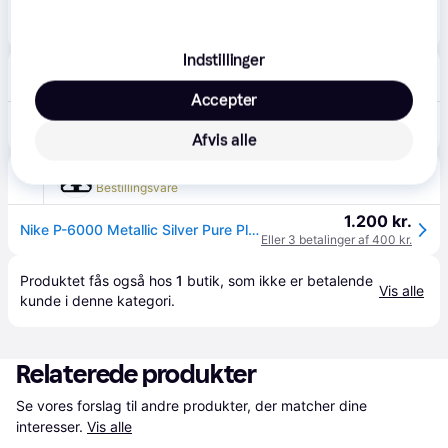
975 kr.
Nike P-6000 Metallic Silver Pure Platinum - 41
Eller 3 betalinger af 325 kr.
Indstillinger
Next
Fri fragt
,
1-3 dage
Accepter
1.220 kr.
Nike Nike Metallic Silver P-6000 Trainers
Eller 3 betalinger af 407 kr.
Afvis alle
Sneakerzone
Bestillingsvare
1.200 kr.
Nike P-6000 Metallic Silver Pure Platinum
Eller 3 betalinger af 400 kr.
Produktet fås også hos 
1
butik
, som ikke er betalende 
Vis alle
kunde i denne kategori.
Relaterede produkter
Se vores forslag til andre produkter, der matcher dine 
interesser.
Vis alle