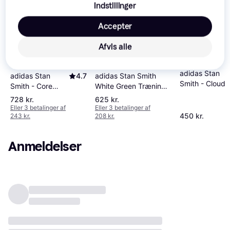
Indstillinger
Trender
Trender
-90 kr.
Accepter
Afvis alle
adidas Stan
adidas Stan
4.7
adidas Stan Smith
Smith - Cloud
Smith - Core
White Green Træning -
White
White/Core
Hvid
728 kr.
625 kr.
White/Dark Blue
Eller 3 betalinger af
Eller 3 betalinger af
450 kr.
243 kr.
208 kr.
Anmeldelser