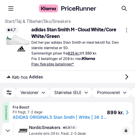
Start
/
Tøj & Tilbehør
/
Sko
/
Sneakers
adidas Stan Smith M - Cloud White/Core 
4,7
White/Green
Det her par adidas Stan Smith er med tekstil for. Den 
største størrelse er 50.
Sammenlign priser fra
625 kr.
til
1.550 kr.
Fra 3 betalinger af 208 kr. med
Prøv fleksible betalinger*
Adidas
Køb hos 
Versioner
Størrelse (EU)
Promoveret
Fra Boozt
ANNONCE
899 kr.
Fri fragt
,
1-2 dage
ADIDAS ORIGINALS Stan Smith | White | 36 2/3
NordicSneakers
5.0
(14)
·
Laveste pris
39 kr. fragt
,
2-5 dage