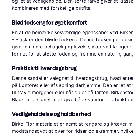
og let at vedligeholde. Den sorte farve giver et klass
kombineres med forskellige outfits.
Blød fodseng for øget komfort
En af de bemærkelsesværdige egenskaber ved Birkens
- Black er den bløde fodseng. Denne fodseng er desi
giver en mere behagelig oplevelse, især ved længere
formet for at støtte foden og fremme en naturlig gan
Praktisk til hverdagsbrug
Denne sandal er velegnet til hverdagsbrug, hvad enten 
på kontoret eller afslapning derhjemme. Den er let at 
til travle morgener eller når du er på farten. Birkens
Black er designet til at give både komfort og funktiona
Vedligeholdelse og holdbarhed
Birko-Flor materialet er nemt at rengøre og kræver mi
modstandsdygtigt over for ridser og skrammer, hvilket