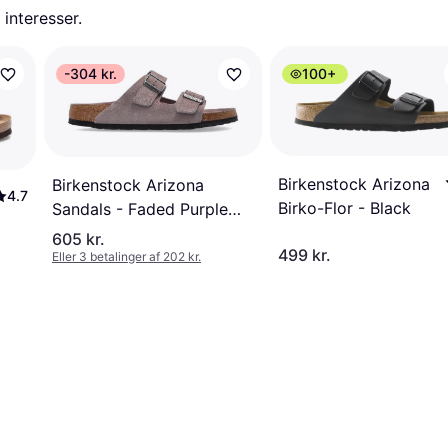
 interesser.
-304 kr.
100+
Birkenstock Arizona
Birkenstock Arizona
4.7
Birko-Flor - Black
Sandals - Faded Purple
Suede
605 kr.
499 kr.
Eller 3 betalinger af 202 kr.