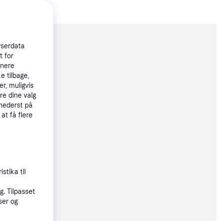
moveret
wserdata
t for
tnere
86 kr.
e tilbage,
r, muligvis
229 kr./md.
re dine valg
 nederst på
 at få flere
19 kr.
stika til
9 kr.
. Tilpasset
96 kr./md.
ser og