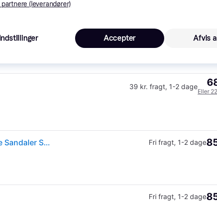
 partnere (leverandører)
68
 Black, 36
Fri fragt
,
1-3 dage
Indstillinger
Accepter
Afvis a
68
39 kr. fragt
,
1-2 dage
Eller 2
85
Birkenstock Arizona SFB BF Black Kvinde Black Flade Sandaler Str 38 - hos Magasin.
Fri fragt
,
1-2 dage
85
Fri fragt
,
1-2 dage