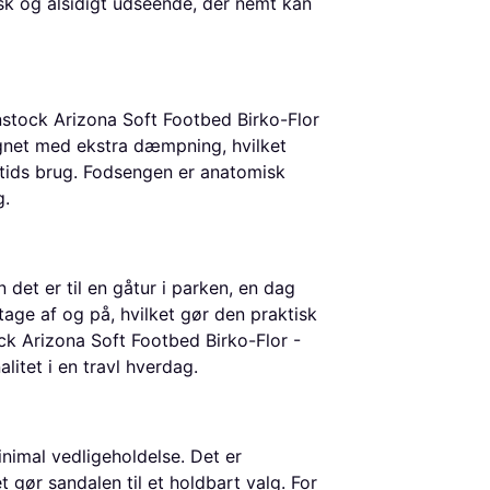
isk og alsidigt udseende, der nemt kan
tock Arizona Soft Footbed Birko-Flor
gnet med ekstra dæmpning, hvilket
 tids brug. Fodsengen er anatomisk
g.
det er til en gåtur i parken, en dag
tage af og på, hvilket gør den praktisk
tock Arizona Soft Footbed Birko-Flor -
litet i en travl hverdag.
nimal vedligeholdelse. Det er
 gør sandalen til et holdbart valg. For