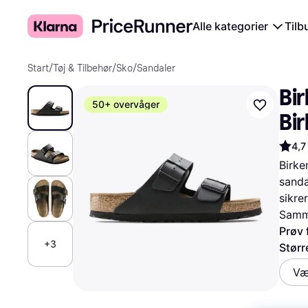
Alle kategorier
Tilb
Start
/
Tøj & Tilbehør
/
Sko
/
Sandaler
Bir
50+ overvåger
Bir
4,7
Birke
sanda
sikre
Samme
Prøv 
+3
Størr
Væ