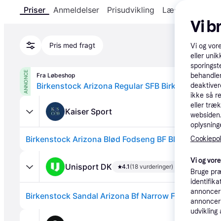
Priser
Anmeldelser
Prisudvikling
Læs om produk
Vi b
Pris med fragt
Vi og vor
eller unik
sporingst
ANNONCE
Fra Løbeshop
behandler
Birkenstock Arizona Regular SFB Birko-Flor
deaktiver
ikke så r
eller træ
Kaiser Sport
websiden. 
oplysninge
Cookiepoli
Vi og vor
Unisport DK
4.1
(18 vurderinger)
Bruge præ
identifik
annonceri
Birkenstock Sandal Arizona Bf Narrow Fit - Sort.
annonceri
udvikling 