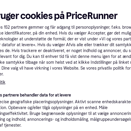
tet
Specifikationer
ruger cookies på PriceRunner
Pro
es
152
partnere gemmer og får adgang til personoplysninger, f.eks. bro
ke identifikatorer, på din enhed. Hvis du vælger Accepter, gør det mulig
eknologier at understøtte de formål, der er vist under »Vi og vores par
6
 datafor at levere«. Hvis du vælger Afvis alle eller trækker dit samtykk
39 kr. fragt
,
1-2 dage
es de. Hvis trackere er deaktiveret, er noget indhold og annoncer, du se
Eller 
elevant for dig. Du kan til enhver tid få vist denne menu igen for at ænd
kke samtykke tilbage når som helst ved at klikke Indstillinger på linket
Dine valg vil have virkning i vores Website. Se vores privatliv politik for
r.
6
Birkenstock Arizona Blød Fodseng BF Black (smal model) - Sandaler - 37
tik
Fri fragt
,
1-3 dage
es partnere behandler data for at levere
cise geografiske placeringsoplysninger. Aktivt scanne enhedskarakteri
ation. Opbevare og/eller tilgå oplysninger på en enhed. Måle
58
ngseffektivitet. Bruge begrænsede oplysninger til at vælge annoncering
39 kr. fragt
,
1-3 dage
Eller 1
ng og indhold, annoncerings- og indholdsmåling, målgruppeundersøgel
af tjenester.