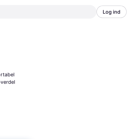
Log ind
Annonce
Annonce
rtabel 
verdel 