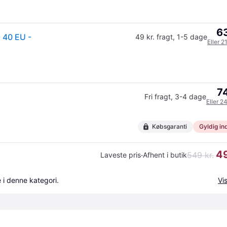
63
- 40 EU -
49 kr. fragt
,
1-5 dage
Eller 2
74
Fri fragt
,
3-4 dage
Eller 2
Købsgaranti
Gyldig ind
49
·
549 kr.
Laveste pris
Afhent i butik
 i denne kategori.
Vis