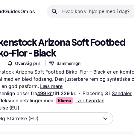
ud
Guides
Om os
kenstock Arizona Soft Footbed 
ko-Flor - Black
Overvåg pris
Sammenlign
nstock Arizona Soft Footbed Birko-Flor - Black er en komfo
l med en blød fodseng. Den justerbare rem og syntetiske o
r en god pasform.
Læs mere
nlign priser fra
499 kr.
til
1.229 kr.
·
Placering 
3 
i 
Sandaler
fleksible betalinger med
Lær hvordan
else (EU)
lg Størrelse (EU)