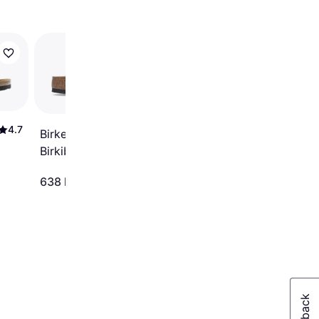
Birkenstock Mayari
Birko-Flor Nubuck -
Black
4.7
Birkenstock Arizona
Birkibuc - Velvet Gray
638 kr.
499 kr.