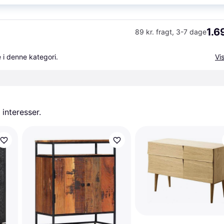
1.6
89 kr. fragt
,
3-7 dage
 i denne kategori.
Vis
 interesser.