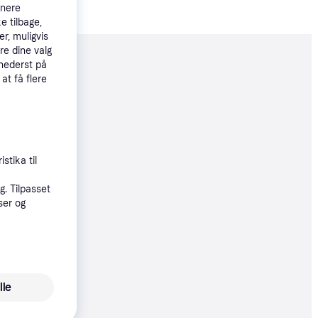
tnere
e tilbage,
r, muligvis
re dine valg
 nederst på
moveret
 at få flere
99 kr.
stika til
. Tilpasset
07 kr.
ser og
90 kr.
lle
63 kr./md.