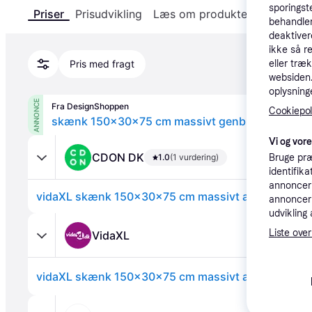
sporingst
Priser
Prisudvikling
Læs om produktet
Specifika
behandler
deaktiver
ikke så r
eller træ
Pris med fragt
websiden. 
oplysninge
ANNONCE
Fra DesignShoppen
Cookiepoli
skænk 150x30x75 cm massivt genbrugstræ
Vi og vor
CDON DK
1.0
(1 vurdering)
Bruge præ
identifik
annonceri
vidaXL skænk 150x30x75 cm massivt akacietræ
annonceri
udvikling 
Liste over
VidaXL
vidaXL skænk 150x30x75 cm massivt akacietræ