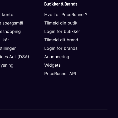
Butikker & Brands
r konto
Hvorfor PriceRunner?
de spørgsmål
Tilmeld din butik
neshopping
Login for butikker
vilkår
Tilmeld dit brand
tillinger
Login for brands
vices Act (DSA)
Annoncering
ysning
Widgets
PriceRunner API