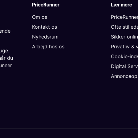
PriceRunner
Lær mere
Om os
PriceRunne
Kontakt os
Ofte stille
gende
Nyhedsrum
Sikker onli
Arbejd hos os
Privatliv & 
uge.
Cookie-inds
når du
unner
Digital Ser
Annonceopl