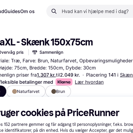
ud
Guides
Om os
daXL - Skænk 150x75cm
Overvåg pris
Sammenlign
iale: Træ, Farve: Brun, Naturfarvet, Opbevaringsmuligheder:
Højde: 75cm, Bredde: 150cm, Dybde: 30cm
nlign priser fra
1.307 kr.
til
2.049 kr.
·
Placering 
141 
i 
Skæn
fleksible betalinger med
Lær hvordan
e
Naturfarvet
Brun
ruger cookies på PriceRunner
es
152
partnere gemmer og får adgang til personoplysninger, f.eks. bro
ke identifikatorer, på din enhed. Hvis du vælger Accepter, gør det mulig