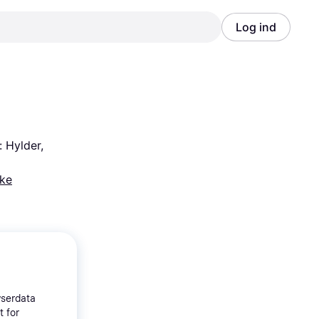
Log ind
Annonce
Annonce
 Hylder, 
ke
wserdata
t for