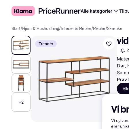
Alle kategorier
Tilb
Start
/
Hjem & Husholdning
/
Interiør & Møbler
/
Møbler
/
Skænke
vi
Trender
Mater
Dør, 
Samme
Prøv 
All
+2
Vi b
Vi og vor
eller unik