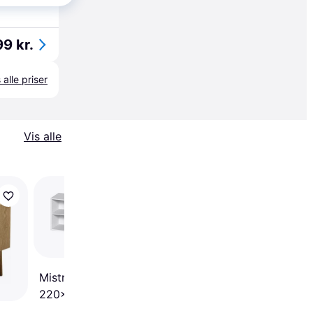
99 kr.
 alle priser
Vis alle
Trender
Mistral 112 Skænk
133x61cm
Mistral 111 Skænk
220x61cm