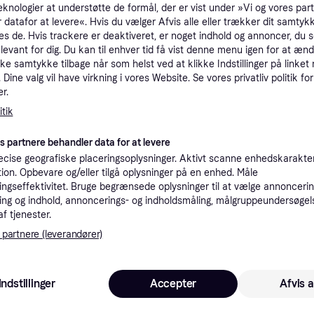
eknologier at understøtte de formål, der er vist under »Vi og vores par
tioner
 datafor at levere«. Hvis du vælger Afvis alle eller trækker dit samtykk
es de. Hvis trackere er deaktiveret, er noget indhold og annoncer, du se
elevant for dig. Du kan til enhver tid få vist denne menu igen for at ænd
kke samtykke tilbage når som helst ved at klikke Indstillinger på linket
Pro
Dine valg vil have virkning i vores Website. Se vores privatliv politik for
r.
tik
1.6
89 kr. fragt
,
3-7 dage
es partnere behandler data for at levere
cise geografiske placeringsoplysninger. Aktivt scanne enhedskarakteri
ation. Opbevare og/eller tilgå oplysninger på en enhed. Måle
ngseffektivitet. Bruge begrænsede oplysninger til at vælge annoncering
1.3
·
Laveste pris
Fri fragt
ng og indhold, annoncerings- og indholdsmåling, målgruppeundersøgel
af tjenester.
 partnere (leverandører)
1.3
Fri fragt
,
4 dage
Indstillinger
Accepter
Afvis a
Eller 4