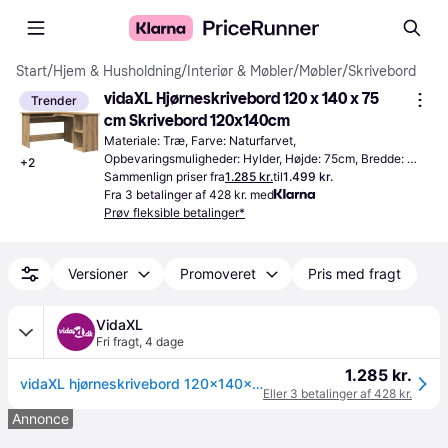
Start
/
Hjem & Husholdning
/
Interiør & Møbler
/
Møbler
/
Skrivebord
vidaXL Hjørneskrivebord 120 x 140 x 75 
Trender
cm Skrivebord 120x140cm
Materiale: Træ, Farve: Naturfarvet, 
Opbevaringsmuligheder: Hylder, Højde: 75cm, Bredde: 
+
2
140cm, Dybde: 120cm
Sammenlign priser fra
1.285 kr.
til
1.499 kr.
Fra 3 betalinger af 428 kr. med
Prøv fleksible betalinger*
Versioner
Promoveret
Pris med fragt
VidaXL
Fri fragt
,
4 dage
1.285 kr.
vidaXL hjørneskrivebord 120x140x75 cm konstrueret træ artisan egetræ
Eller 3 betalinger af 428 kr.
Annonce