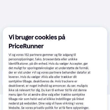
Vi bruger cookies på
PriceRunner
Vi og vores
152
partnere gemmer og får adgang til
personoplysninger, f.eks. browserdata eller unikke
identifikatorer, på din enhed. Hvis du vælger Accepter, gør
det muligt for sporingsteknologier at understøtte de formål,
der er vist under »Vi og vores partnere behandler datafor at
Produktet fås også hos 
1
butik
, som ikke er betalende 
levere«. Hvis du vælger Afvis alle eller trækker dit
Vis alle
kunde i denne kategori.
samtykke tilbage, deaktiveres de. Hvis trackere er
deaktiveret, er noget indhold og annoncer, du ser, muligvis
ikke så relevant for dig. Du kan til enhver tid få vist denne
menu igen for at ændre dine valg eller trække samtykke
Relaterede produkter
tilbage når som helst ved at klikke Indstillinger på linket
nederst på websiden. Dine valg vil have virkning i vores
Se vores forslag til andre produkter, der matcher dine 
Website. Se vores privatliv politik for at få flere oplysninger.