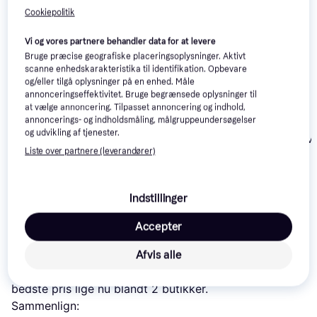
interesser.
Vis alle
Cookiepolitik
-173 kr.
Trender
-91 kr.
Vi og vores partnere behandler data for at levere
Bruge præcise geografiske placeringsoplysninger. Aktivt
scanne enhedskarakteristika til identifikation. Opbevare
og/eller tilgå oplysninger på en enhed. Måle
annonceringseffektivitet. Bruge begrænsede oplysninger til
at vælge annoncering. Tilpasset annoncering og indhold,
Tvilum Function
annoncerings- og indholdsmåling, målgruppeundersøgelser
Skrivebord
og udvikling af tjenester.
vidaXL - Skriv
48.1x120.1cm
Liste over partnere (leverandører)
45x110cm
Naver Collection AK
1330 Skrivebord
70x124cm
584 kr.
19.746 kr.
810 kr.
Indstillinger
Læs om produktet
Accepter
Laveste pris for 
vidaXL Hjørneskrivebord 120 x 140 x 
Afvis alle
75 cm Skrivebord 120x140cm
 er 
1.285 kr.
 Det er den 
bedste pris lige nu blandt 
2
 butikker.
Sammenlign: