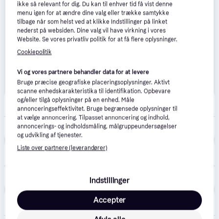
ikke så relevant for dig. Du kan til enhver tid få vist denne
menu igen for at ændre dine valg eller trække samtykke
tilbage når som helst ved at klikke Indstillinger på linket
nederst på websiden. Dine valg vil have virkning i vores
Website. Se vores privatliv politik for at få flere oplysninger.
Cookiepolitik
Vi og vores partnere behandler data for at levere
Bruge præcise geografiske placeringsoplysninger. Aktivt
scanne enhedskarakteristika til identifikation. Opbevare
BygXtra
og/eller tilgå oplysninger på en enhed. Måle
4.1
(29)
49 kr. fragt
,
1 dag
annonceringseffektivitet. Bruge begrænsede oplysninger til
at vælge annoncering. Tilpasset annoncering og indhold,
annoncerings- og indholdsmåling, målgruppeundersøgelser
729 kr.
Einhell TE-CN 18 LI Klammepistol – Solo
og udvikling af tjenester.
Liste over partnere (leverandører)
Homeshop.dk
4.0
(1)
49 kr. fragt
,
5-7 dage
839 kr.
Einhell TE-CN 18 Li akku hæfte- og sømpistol 18 volt u/batteri og lader
Indstillinger
MKnorth
Accepter
5.0
(3)
65 kr. fragt
,
1-2 dage