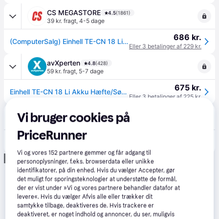
CS MEGASTORE
4.5
(1861)
39 kr. fragt
,
4-5 dage
686 kr.
(ComputerSalg) Einhell TE-CN 18 Li - Solo, Sømpistol/hæftepistol, Lige magasin, Kontakttilstand, Sort, Rød, Plast, Kina - SOLO
Eller 3 betalinger af 229 kr.
avXperten
4.8
(428)
59 kr. fragt
,
5-7 dage
675 kr.
Einhell TE-CN 18 Li Akku Hæfte/Sømpistol Uden Batteri - med Søm/Klammer (18V)
Eller 3 betalinger af 225 kr.
Netbyggemarked
Vi bruger cookies på
4.7
(151)
75 kr. fragt
,
1-3 dage
PriceRunner
688 kr.
Einhell TE-CN 18 Li sømpistol/hæftepistol, 18 V, uden batteri og lader
Vi og vores
152
partnere gemmer og får adgang til
Annonce
personoplysninger, f.eks. browserdata eller unikke
identifikatorer, på din enhed. Hvis du vælger Accepter, gør
det muligt for sporingsteknologier at understøtte de formål,
der er vist under »Vi og vores partnere behandler datafor at
levere«. Hvis du vælger Afvis alle eller trækker dit
samtykke tilbage, deaktiveres de. Hvis trackere er
deaktiveret, er noget indhold og annoncer, du ser, muligvis