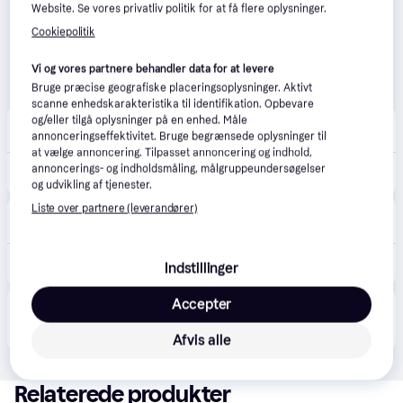
Website. Se vores privatliv politik for at få flere oplysninger.
Cookiepolitik
Vi og vores partnere behandler data for at levere
Bruge præcise geografiske placeringsoplysninger. Aktivt
scanne enhedskarakteristika til identifikation. Opbevare
Homeshop.dk
og/eller tilgå oplysninger på en enhed. Måle
4.0
(1)
·
annonceringseffektivitet. Bruge begrænsede oplysninger til
Laveste pris
Bestillingsvare
at vælge annoncering. Tilpasset annoncering og indhold,
annoncerings- og indholdsmåling, målgruppeundersøgelser
13.499 kr.
Plus Futura Dobbeltlåge HI 197×145 cm + 16 cm gråsorte stålstolper - 17582-21
og udvikling af tjenester.
Liste over partnere (leverandører)
Johannes Fog
5.0
(5)
Bestillingsvare
14.890 kr.
Plus futura dobbeltlåge højre skifergrå/varmgalv. 213x145cm
Indstillinger
Accepter
Produktet fås også hos 
3
butikker
, som ikke er 
Vis alle
betalende kunde i denne kategori.
Afvis alle
Relaterede produkter