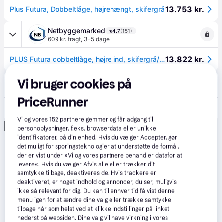
13.753 kr.
Plus Futura, Dobbeltlåge, højrehængt, skifergrå
Netbyggemarked
4.7
(151)
609 kr. fragt
,
3-5 dage
13.822 kr.
PLUS Futura dobbeltlåge, højre ind, skifergrå/komposit, 197 x 145 cm + 16 cm gråsorte stålstolper
Jespers Planteskole
Vi bruger cookies på
1-7 dage
PriceRunner
18.095 kr.
Futura Dobbeltlåge Plus - H145 cm - Højre
Vi og vores
152
partnere gemmer og får adgang til
Annonce
personoplysninger, f.eks. browserdata eller unikke
identifikatorer, på din enhed. Hvis du vælger Accepter, gør
det muligt for sporingsteknologier at understøtte de formål,
der er vist under »Vi og vores partnere behandler datafor at
levere«. Hvis du vælger Afvis alle eller trækker dit
samtykke tilbage, deaktiveres de. Hvis trackere er
deaktiveret, er noget indhold og annoncer, du ser, muligvis
ikke så relevant for dig. Du kan til enhver tid få vist denne
menu igen for at ændre dine valg eller trække samtykke
tilbage når som helst ved at klikke Indstillinger på linket
nederst på websiden. Dine valg vil have virkning i vores