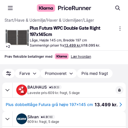
Start
/
Have & Udemiljø
/
Haver & Udemiljøer
/
Låger
Plus Futura WPC Double Gate Right 
197x145cm
Låge, Højde 145 cm, Bredde 197 cm
Sammenlign priser fra
13.499 kr.
til
18.095 kr.
+
2
Prøv fleksible betalinger med
Lær hvordan
Farve
Promoveret
Pris med fragt
BAUHAUS
5.0
(3)
·
Laveste pris
609 kr. fragt
,
5 dage
13.499 kr.
Plus dobbeltlåge Futura grå højre 197x145 cm
Silvan
4.9
(18)
609 kr. fragt
,
5 dage