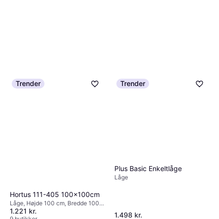
Trender
Trender
Plus Basic Enkeltlåge
Låge
Hortus 111-405 100x100cm
Låge, Højde 100 cm, Bredde 100
1.221 kr.
cm
1.498 kr.
9 butikker