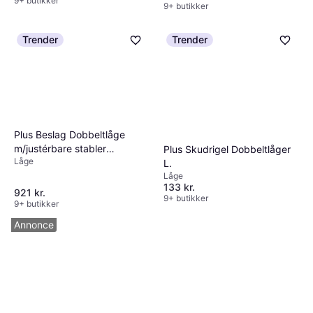
9+ butikker
9+ butikker
Trender
Trender
Plus Beslag Dobbeltlåge
m/justérbare stabler
Plus Skudrigel Dobbeltlåger
Låge
Anvendes
L.
Låge
133 kr.
921 kr.
9+ butikker
9+ butikker
Annonce