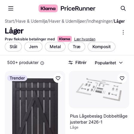
Start
/
Have & Udemiljø
/
Haver & Udemiljøer
/
Indhegninger
/
Låger
Låger
Prøv fleksible betalinger med
Lær hvordan
Stål
Jern
Metal
Træ
Komposit
500+ produkter
Filtrér
Popularitet
Trender
Plus Lågebeslag Dobbeltlåge
justerbar 2426-1
Låge