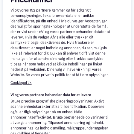
Vi og vores
152
partnere gemmer og får adgang til
Trender
personoplysninger, f.eks. browserdata eller unikke
identifikatorer, på din enhed. Hvis du vælger Accepter, gør
det muligt for sporingsteknologier at understøtte de formål,
der er vist under »Vi og vores partnere behandler datafor at
levere«. Hvis du vælger Afvis alle eller trækker dit
samtykke tilbage, deaktiveres de. Hvis trackere er
deaktiveret, er noget indhold og annoncer, du ser, muligvis
ikke så relevant for dig. Du kan til enhver tid få vist denne
Svalk portfang justerbar
menu igen for at ændre dine valg eller trække samtykke
Låge
tilbage når som helst ved at klikke Indstillinger på linket
nederst på websiden. Dine valg vil have virkning i vores
Website. Se vores privatliv politik for at få flere oplysninger.
Cookiepolitik
Plus Bergen Enkeltlåge
Låge
Vi og vores partnere behandler data for at levere
1.279 kr.
135 kr.
Bruge præcise geografiske placeringsoplysninger. Aktivt
9+ butikker
9+ butikker
scanne enhedskarakteristika til identifikation. Opbevare
og/eller tilgå oplysninger på en enhed. Måle
annonceringseffektivitet. Bruge begrænsede oplysninger til
Trender
Trender
at vælge annoncering. Tilpasset annoncering og indhold,
annoncerings- og indholdsmåling, målgruppeundersøgelser
og udvikling af tjenester.