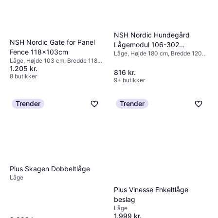
NSH Nordic Hundegård
NSH Nordic Gate for Panel
Lågemodul 106-302
Fence 118x103cm
Låge, Højde 180 cm, Bredde 120
120x180cm
Låge, Højde 103 cm, Bredde 118
cm
1.205 kr.
cm
816 kr.
8 butikker
9+ butikker
Trender
Trender
Plus Skagen Dobbeltlåge
Låge
Plus Vinesse Enkeltlåge
beslag
Låge
1.999 kr.