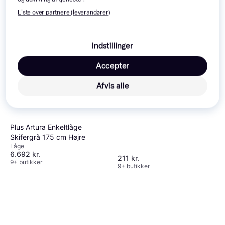
Liste over partnere (leverandører)
Sydvesta
AFSÆTNINGSPÆLE
Låge, Højde 170 cm
25X25X900 RØD TOP
Indstillinger
Accepter
Afvis alle
Plus Artura Enkeltlåge
Skifergrå 175 cm Højre
Låge
6.692 kr.
211 kr.
9+ butikker
9+ butikker