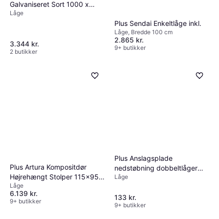
Galvaniseret Sort 1000 x
Låge
1800 mm
Plus Sendai Enkeltlåge inkl.
Låge, Bredde 100 cm
2.865 kr.
3.344 kr.
9+ butikker
2 butikker
Plus Anslagsplade
Plus Artura Kompositdør
nedstøbning dobbeltlåger
Højrehængt Stolper 115x95
Låge
2448-1
Låge
cm
6.139 kr.
133 kr.
9+ butikker
9+ butikker