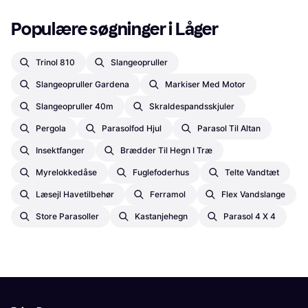
Populære søgninger i Låger
Trinol 810
Slangeopruller
Slangeopruller Gardena
Markiser Med Motor
Slangeopruller 40m
Skraldespandsskjuler
Pergola
Parasolfod Hjul
Parasol Til Altan
Insektfanger
Brædder Til Hegn I Træ
Myrelokkedåse
Fuglefoderhus
Telte Vandtæt
Læsejl Havetilbehør
Ferramol
Flex Vandslange
Store Parasoller
Kastanjehegn
Parasol 4 X 4