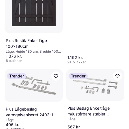
Plus Rustik Enkeltlåge
100x180cm
Låge, Højde 180 cm, Bredde 100
1.376 kr.
cm
1.192 kr.
6 butikker
9+ butikker
Trender
Trender
Plus Beslag Enkeltlåge
Plus Lågebeslag
m/justérbare stabler
varmgalvaniseret 2403-1
Låge
Anvendes
Låge
2436-1
406 kr.
567 kr.