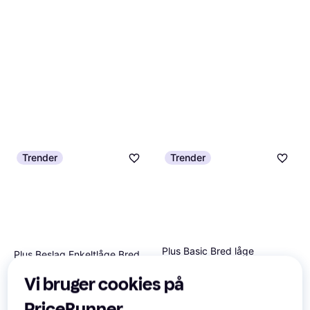
Trender
Trender
Plus Basic Bred låge
Plus Beslag Enkeltlåge Bred
Låge, Højde 150 cm
låge m/justérbare stabler
Vi bruger cookies på
Låge
974 kr.
1.843 kr.
9+ butikker
PriceRunner
9+ butikker