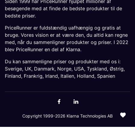
Siden 1999 har PriceRunner hjulpet millioner af
besøgende med at finde de bedste produkter til de
bedste priser.
PriceRunner er fuldstændig uafhængig og gratis at
bruge. Vores vision er at være den, du altid kan regne
med, når du sammenligner produkter og priser. I 2022
blev PriceRunner en del af Klarna.
Du kan sammenligne priser og produkter med os i:
Sverige
,
UK
,
Danmark
,
Norge
,
USA
,
Tyskland
,
Østrig
,
Finland
,
Frankrig
,
Irland
,
Italien
,
Holland
,
Spanien
Copyright 1999-2026 Klarna Technologies AB