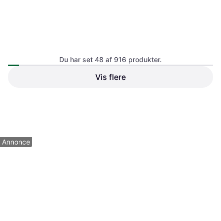
Du har set 48 af 916 produkter.
Plus Tangent Enkeltlåge 95 x
140 cm
Vis flere
Låge, Højde 140 cm
Plus Tangent Enkeltlåge Hvid
95x180 cm
Låge, Højde 180 cm
3.649 kr.
3.414 kr.
8 butikker
8 butikker
1
2
3
...
12
...
20
Annonce