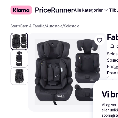
Alle kategorier
Tilb
Start
/
Børn & Familie
/
Autostole
/
Selestole
Fab
Seles
Spædb
Pris
5
Prøv 
Vi b
549 k
Vi og vor
eller unik
sporingst