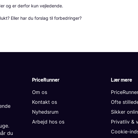
r og er derfor kun vejledende. 

? Eller har du forslag til forbedringer? 
PriceRunner
Lær mere
Om os
PriceRunne
Kontakt os
Ofte stille
gende
Nyhedsrum
Sikker onli
Arbejd hos os
Privatliv & 
uge.
Cookie-inds
når du