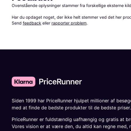
Ovenstående oplysninger stammer fra forskellige eksterne kilde
Har du opdaget noget, der ikke helt stemmer ved det her produkt
Send 
feedback
 eller 
rapporter problem
.
Siden 1999 har PriceRunner hjulpet millioner af besø
med at finde de bedste produkter til de bedste priser.
PriceRunner er fuldstændig uafhængig og gratis at br
Vores vision er at være den, du altid kan regne med, 