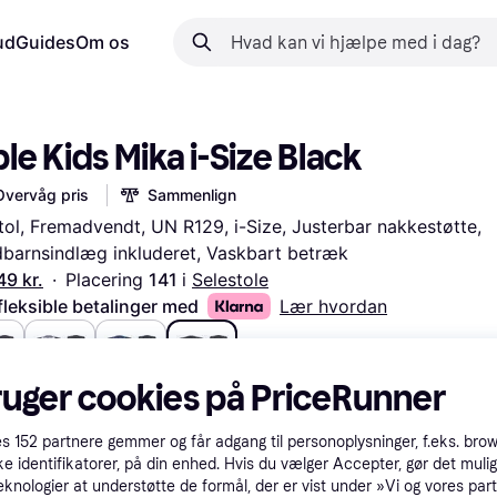
ud
Guides
Om os
le Kids Mika i-Size Black
Overvåg pris
Sammenlign
tol, Fremadvendt, UN R129, i-Size, Justerbar nakkestøtte, 
arnsindlæg inkluderet, Vaskbart betræk
49 kr.
·
Placering 
141 
i 
Selestole
fleksible betalinger med
Lær hvordan
ruger cookies på PriceRunner
r.
549 kr.
549 kr.
549 kr.
es
152
partnere gemmer og får adgang til personoplysninger, f.eks. bro
ke identifikatorer, på din enhed. Hvis du vælger Accepter, gør det mulig
eknologier at understøtte de formål, der er vist under »Vi og vores par