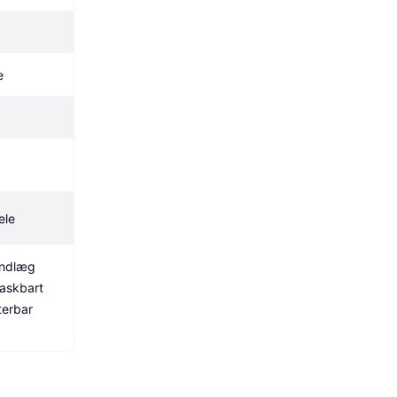
e
ele
ndlæg 
askbart 
erbar 