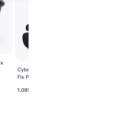
2 Space Black
ix
4.8
Cybex Solution X i-
Fix Pure Black
1.095 kr.
1.039 kr.