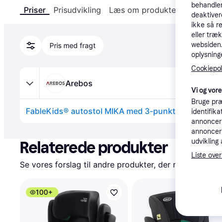
behandler
Priser
Prisudvikling
Læs om produktet
Specifika
deaktiver
ikke så r
eller træ
websiden. 
Pris med fragt
oplysninge
Cookiepoli
Arebos
Vi og vor
Bruge præ
identifik
annonceri
Annonce
annonceri
udvikling 
Relaterede produkter
Liste over
Se vores forslag til andre produkter, der matcher dine
100+