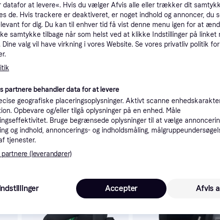
 datafor at levere«. Hvis du vælger Afvis alle eller trækker dit samtykk
tioner
es de. Hvis trackere er deaktiveret, er noget indhold og annoncer, du se
elevant for dig. Du kan til enhver tid få vist denne menu igen for at ænd
kke samtykke tilbage når som helst ved at klikke Indstillinger på linket
Dine valg vil have virkning i vores Website. Se vores privatliv politik for
Pro
r.
tik
es partnere behandler data for at levere
cise geografiske placeringsoplysninger. Aktivt scanne enhedskarakteri
54
FableKids® autostol MIKA med 3-punkts sikkerhedssele højdejusterbar nakkestøtte vaskbar
Fri fragt
,
1-3 dage
ation. Opbevare og/eller tilgå oplysninger på en enhed. Måle
ngseffektivitet. Bruge begrænsede oplysninger til at vælge annoncering
ng og indhold, annoncerings- og indholdsmåling, målgruppeundersøgel
af tjenester.
 partnere (leverandører)
 interesser.
Indstillinger
Accepter
Afvis a