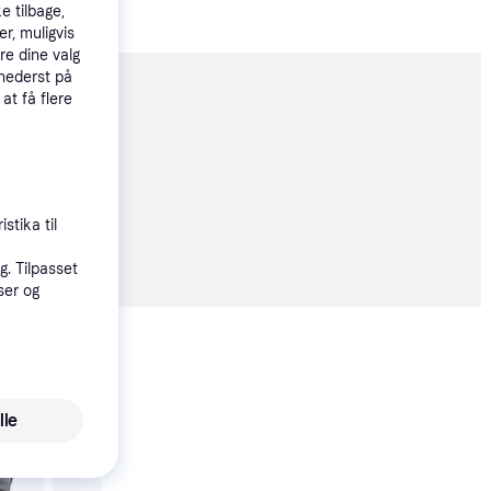
e tilbage,
r, muligvis
re dine valg
 nederst på
 at få flere
moveret
stika til
9 kr.
. Tilpasset
ser og
Vis alle
lle
Trender
Britax Adventure Plus