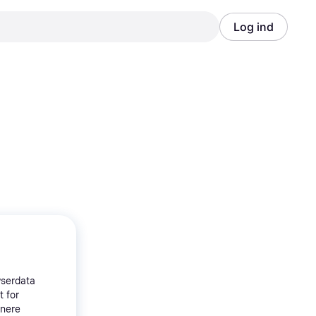
Log ind
Annonce
Annonce
wserdata
t for
tnere