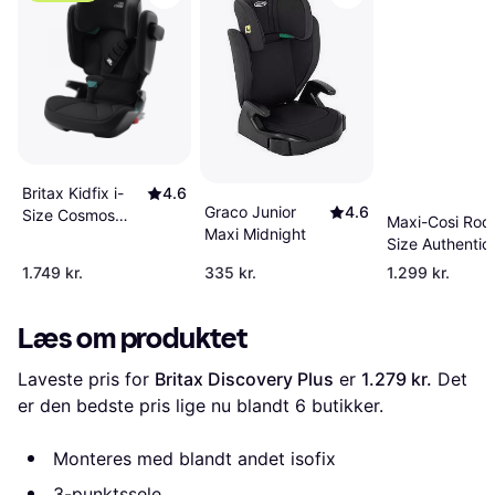
Britax Kidfix i-
4.6
Graco Junior
4.6
Size Cosmos
Maxi-Cosi RodiF
Maxi Midnight
Black
Size Authentic
Selepude
1.749 kr.
335 kr.
1.299 kr.
Læs om produktet
Laveste pris for 
Britax Discovery Plus
 er 
1.279 kr.
 Det 
er den bedste pris lige nu blandt 
6
 butikker.
Monteres med blandt andet isofix
3-punktssele