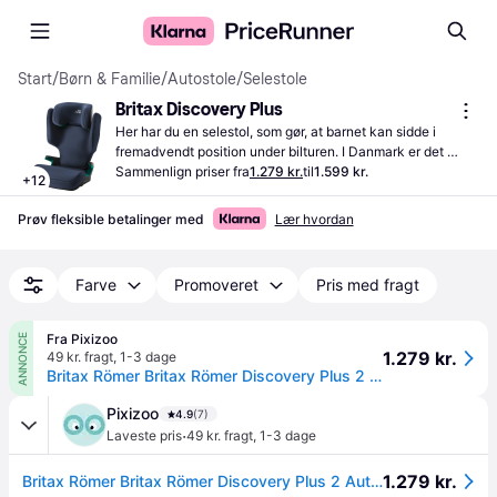
Start
/
Børn & Familie
/
Autostole
/
Selestole
Britax Discovery Plus
Her har du en selestol, som gør, at barnet kan sidde i 
fremadvendt position under bilturen. I Danmark er det 
lovpligtigt, at alle børn under 135 centimeter skal bruge 
Sammenlign priser fra
1.279 kr.
til
1.599 kr.
+
12
autostol
Prøv fleksible betalinger med
Lær hvordan
Farve
Promoveret
Pris med fragt
Fra Pixizoo
ANNONCE
1.279 kr.
49 kr. fragt
,
1-3 dage
Britax Römer Britax Römer Discovery Plus 2 Autostol - Space Black
Pixizoo
4.9
(7)
·
Laveste pris
49 kr. fragt
,
1-3 dage
1.279 kr.
Britax Römer Britax Römer Discovery Plus 2 Autostol - Space Black